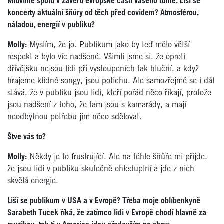
Mluvíme spolu v závěru evropské části vašeho turné. Liší se
koncerty aktuální šňůry od těch před covidem? Atmosférou,
náladou, energií v publiku?
Molly:
Myslím, že jo. Publikum jako by teď mělo větší
respekt a bylo víc nadšené. Všimli jsme si, že oproti
dřívějšku nejsou lidi při vystoupeních tak hluční, a když
hrajeme klidné songy, jsou potichu. Ale samozřejmě se i dál
stává, že v publiku jsou lidi, kteří pořád něco říkají, protože
jsou nadšení z toho, že tam jsou s kamarády, a mají
neodbytnou potřebu jim něco sdělovat.
Štve vás to?
Molly:
Někdy je to frustrující. Ale na téhle šňůře mi přijde,
že jsou lidi v publiku skutečně ohleduplní a jde z nich
skvělá energie.
Liší se publikum v USA a v Evropě? Třeba moje oblíbenkyně
Sarabeth Tucek říká, že zatímco lidi v Evropě chodí hlavně za