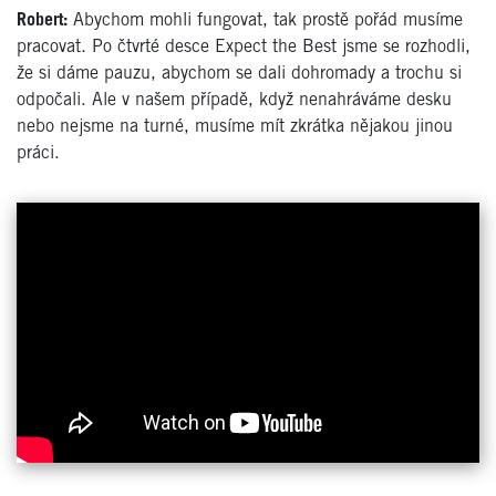
Robert:
Abychom mohli fungovat, tak prostě pořád musíme
pracovat. Po čtvrté desce Expect the Best jsme se rozhodli,
že si dáme pauzu, abychom se dali dohromady a trochu si
odpočali. Ale v našem případě, když nenahráváme desku
nebo nejsme na turné, musíme mít zkrátka nějakou jinou
práci.