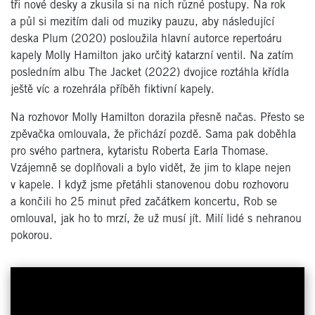
tři nové desky a zkusila si na nich různé postupy. Na rok
a půl si mezitím dali od muziky pauzu, aby následující
deska Plum (2020) posloužila hlavní autorce repertoáru
kapely Molly Hamilton jako určitý katarzní ventil. Na zatím
posledním albu The Jacket (2022) dvojice roztáhla křídla
ještě víc a rozehrála příběh fiktivní kapely.
Na rozhovor Molly Hamilton dorazila přesně načas. Přesto se
zpěvačka omlouvala, že přichází pozdě. Sama pak doběhla
pro svého partnera, kytaristu Roberta Earla Thomase.
Vzájemně se doplňovali a bylo vidět, že jim to klape nejen
v kapele. I když jsme přetáhli stanovenou dobu rozhovoru
a končili ho 25 minut před začátkem koncertu, Rob se
omlouval, jak ho to mrzí, že už musí jít. Milí lidé s nehranou
pokorou.