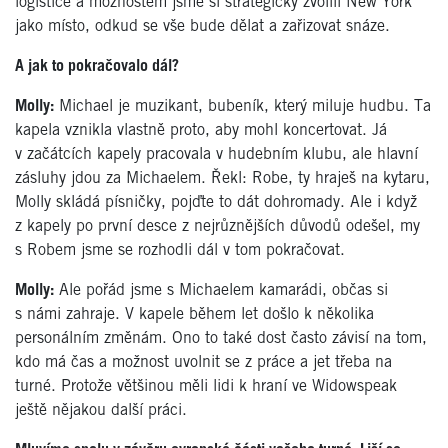
logistice a možnostem jsme si strategicky zvolili New York
jako místo, odkud se vše bude dělat a zařizovat snáze.
A jak to pokračovalo dál?
Molly:
Michael je muzikant, bubeník, který miluje hudbu. Ta
kapela vznikla vlastně proto, aby mohl koncertovat. Já
v začátcích kapely pracovala v hudebním klubu, ale hlavní
zásluhy jdou za Michaelem. Řekl: Robe, ty hraješ na kytaru,
Molly skládá písničky, pojďte to dát dohromady. Ale i když
z kapely po první desce z nejrůznějších důvodů odešel, my
s Robem jsme se rozhodli dál v tom pokračovat.
Molly:
Ale pořád jsme s Michaelem kamarádi, občas si
s námi zahraje. V kapele během let došlo k několika
personálním změnám. Ono to také dost často závisí na tom,
kdo má čas a možnost uvolnit se z práce a jet třeba na
turné. Protože většinou měli lidi k hraní ve Widowspeak
ještě nějakou další práci.