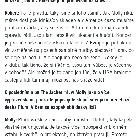
muzikou, tak ti v Americe jdou především na show…
Robert:
To je pravda, taky jsme si toho všimli. Jak Molly říká,
máme dost poklidnějších skladeb a v Americe často musíme
publikum žádat, aby se ztišilo. A to i lidi, kteří mají kapelu
opravdu rádi. Jsou tam prostě víc ukecaní a hluční. Koncert
je pro ně spíš společenskou událostí. V Evropě je publikum
víc zaměřené na poslech samotné hudby, sledování toho, co
se děje na pódiu. Ale obojí má něco do sebe. Někdy je
v klubu tak ticho, že si říkáme: Jsou tam vůbec, je všechno
v pohodě? Ale možná je to dáno jen tím, že v USA hrajeme
častěji a lidi tam mají možnost nás snáze vidět.
O posledním albu The Jacket mluví Molly jako o více
vypravěčském, jinak ale popisujete stejné věci jako předchozí
deska Plum. V čem se naopak obě desky liší?
Molly:
Plum vzešlo z dané doby a místa. Období, kdy kapela
vlastně nefungovala. Je takové více introspektivní, o mém
vztahu k tvorbě, o projektech, na kterých pracuji. Protože