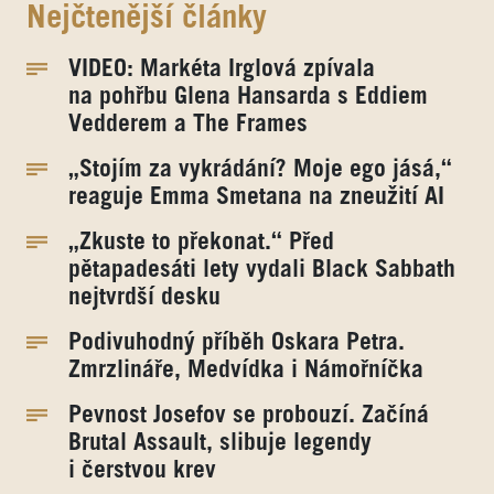
Nejčtenější články
VIDEO: Markéta Irglová zpívala
na pohřbu Glena Hansarda s Eddiem
Vedderem a The Frames
„Stojím za vykrádání? Moje ego jásá,“
reaguje Emma Smetana na zneužití AI
„Zkuste to překonat.“ Před
pětapadesáti lety vydali Black Sabbath
nejtvrdší desku
Podivuhodný příběh Oskara Petra.
Zmrzlináře, Medvídka i Námořníčka
Pevnost Josefov se probouzí. Začíná
Brutal Assault, slibuje legendy
i čerstvou krev