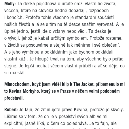
Molly:
Ta deska pojednává o určité erozi vlastního života,
věcech, které na člověka hodně dopadají, rozpadech
i koncích. Protože tohle všechno je standardní součástí
našich životů a já se s tím na té desce snažím vyrovnat. A je
úplně jedno, jestli jde o vztahy nebo věci. Ta deska je
o vývoji, jehož je kabát určitým symbolem. Protože rosteme,
v životě se posouváme a stejně tak měníme i své oblečení.
A s jeho výměnou a odkládáním jako bychom odkládali
vlastní kůži. Je hloupé trvat na tom, aby všechno bylo pořád
stejné. Je lepší nechat věcem vlastní průběh a ať se děje, co
se má stát.
Mimochodem, když jsem viděl klip k The Jacket, připomenulo mi
to Kevina Morbyho, který se v Praze v něčem velmi podobném
představil.
Robert:
Je fajn, že zmiňujete právě Kevina, protože je skvělý.
Lišíme se v tom, že on je v poselství svých alb velmi
explicitní, jasně říká, o čem co pojednává. Je to fajn, ale