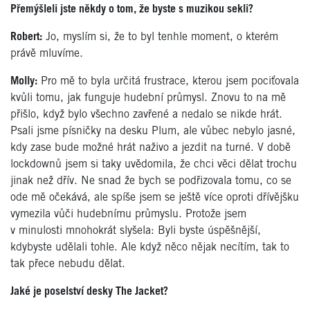
Přemýšleli jste někdy o tom, že byste s muzikou sekli?
Robert:
Jo, myslím si, že to byl tenhle moment, o kterém
právě mluvíme.
Molly:
Pro mě to byla určitá frustrace, kterou jsem pociťovala
kvůli tomu, jak funguje hudební průmysl. Znovu to na mě
přišlo, když bylo všechno zavřené a nedalo se nikde hrát.
Psali jsme písničky na desku Plum, ale vůbec nebylo jasné,
kdy zase bude možné hrát naživo a jezdit na turné. V době
lockdownů jsem si taky uvědomila, že chci věci dělat trochu
jinak než dřív. Ne snad že bych se podřizovala tomu, co se
ode mě očekává, ale spíše jsem se ještě více oproti dřívějšku
vymezila vůči hudebnímu průmyslu. Protože jsem
v minulosti mnohokrát slyšela: Byli byste úspěšnější,
kdybyste udělali tohle. Ale když něco nějak necítím, tak to
tak přece nebudu dělat.
Jaké je poselství desky The Jacket?