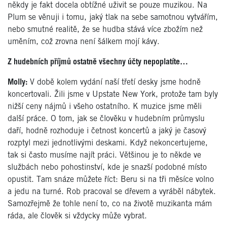
někdy je fakt docela obtížné uživit se pouze muzikou. Na
Plum se věnuji i tomu, jaký tlak na sebe samotnou vytvářím,
nebo smutné realitě, že se hudba stává více zbožím než
uměním, což zrovna není šálkem mojí kávy.
Z hudebních příjmů ostatně všechny účty nepoplatíte…
Molly:
V době kolem vydání naší třetí desky jsme hodně
koncertovali. Žili jsme v Upstate New York, protože tam byly
nižší ceny nájmů i všeho ostatního. K muzice jsme měli
další práce. O tom, jak se člověku v hudebním průmyslu
daří, hodně rozhoduje i četnost koncertů a jaký je časový
rozptyl mezi jednotlivými deskami. Když nekoncertujeme,
tak si často musíme najít práci. Většinou je to někde ve
službách nebo pohostinství, kde je snazší podobné místo
opustit. Tam snáze můžete říct: Beru si na tři měsíce volno
a jedu na turné. Rob pracoval se dřevem a vyráběl nábytek.
Samozřejmě že tohle není to, co na životě muzikanta mám
ráda, ale člověk si vždycky může vybrat.