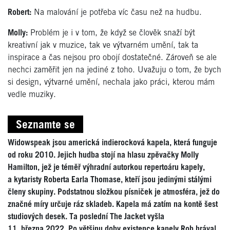
Robert:
Na malování je potřeba víc času než na hudbu.
Molly:
Problém je i v tom, že když se člověk snaží být
kreativní jak v muzice, tak ve výtvarném umění, tak ta
inspirace a čas nejsou pro obojí dostatečné. Zároveň se ale
nechci zaměřit jen na jediné z toho. Uvažuju o tom, že bych
si design, výtvarné umění, nechala jako práci, kterou mám
vedle muziky.
Seznamte se
Widowspeak jsou americká indierocková kapela, která funguje
od roku 2010. Jejich hudba stojí na hlasu zpěvačky Molly
Hamilton, jež je téměř výhradní autorkou repertoáru kapely,
a kytaristy Roberta Earla Thomase, kteří jsou jedinými stálými
členy skupiny. Podstatnou složkou písniček je atmosféra, jež do
značné míry určuje ráz skladeb. Kapela má zatím na kontě šest
studiových desek. Ta poslední The Jacket vyšla
11. března 2022. Po většinu doby existence kapely Rob hrával