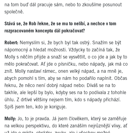
na tom buď dál pracuje sám, nebo to zkoušíme posunout
společně.
Stává se, že Rob řekne, že se mu to nelíbí, a nechce v tom
rozpracovaném konceptu dál pokračovat?
Robert:
Nemyslím si, že bych byl tak ostrý. Snažím se být
nápomocný a hledat možnosti. Vždycky to začíná tak, že
Molly s něčím přijde a snaží se vysvětlit, o co jde a jak by to
mělo pokračovat. Ať jde o písničku, nebo nápady, jak má co
znít. Molly nastaví rámec, onen velký nápad, a na mně je,
abych pomohl s tím, aby se nám ho podařilo naplnit. Občas
řeknu, že něco není dobrý nápad nebo: Díváš se na to
takhle, ale lepší by bylo, kdyby ses na to podívala z tohohle
úhlu. Z drtivé většiny nejsem tím, kdo s nápady přichází.
Spíš jsem ten, kdo je koriguje.
Molly:
Jo, to je pravda. Já jsem člověkem, který se zaměřuje
na velkou perspektivu, do které zanáším nejrůznější vlivy, ať