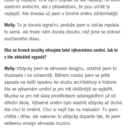
často ty nejlepší. Dřív bych bojoval za své nápady, ne kvůli
vlastním ambicím, ale z přesvědčení, že jsou určitě ty
nejlepší. Ale dneska už jsem v tomhle směru zdrženlivější.
Molly:
To je docela legrační, protože jsem si občas myslela
to samé, ale trvalo nám docela dlouho, než jsme se dobrali
současného stavu.
Oba se kromě muziky věnujete také výtvarnému umění. Jak to
s tím aktuálně vypadá?
Molly:
Vždycky jsem se věnovala designu, ostatně jsem to
studovala i na univerzitě. Během covidu jsem se ještě
zapsala na další vysokou ke studiu architektury a historie.
Ale ve výtvarném umění je pro mě obtížnější se vyjádřit.
Muzika se pro mě stala prostředkem sebevyjádření už od
střední školy. Výtvarné umění bylo vlastně vždycky až druhé.
Ale chci to změnit. Chci si najít čas na malování. To jsem
chtěla i dříve, ale nakonec to vždycky dopadlo tak, že jsem
veškerou energii věnovala muzice.