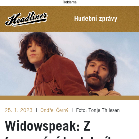
Reklama
Hudební zprávy
25. 1. 2023
|
Ondřej Černý
|
Foto: Tonje Thilesen
Widowspeak: Z