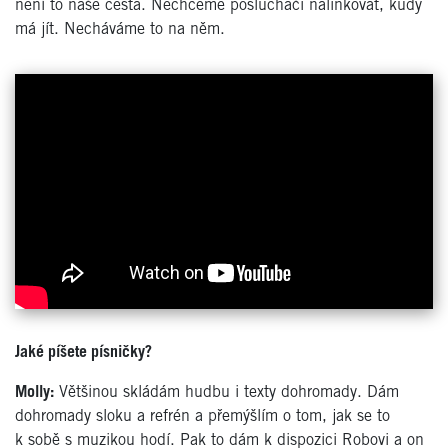
není to naše cesta. Nechceme posluchači nalinkovat, kudy
má jít. Necháváme to na něm.
Jaké píšete písničky?
Molly:
Většinou skládám hudbu i texty dohromady. Dám
dohromady sloku a refrén a přemýšlím o tom, jak se to
k sobě s muzikou hodí. Pak to dám k dispozici Robovi a on