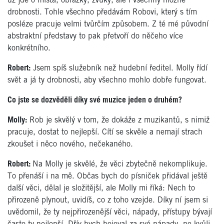
už jde o místa, obrázky, zvuky, ale i všechny možné
drobnosti. Tohle všechno předávám Robovi, který s tím
posléze pracuje velmi tvůrčím způsobem. Z té mé původní
abstraktní představy to pak přetvoří do něčeho více
konkrétního.
Robert:
Jsem spíš služebník než hudební ředitel. Molly řídí
svět a já ty drobnosti, aby všechno mohlo dobře fungovat.
Co jste se dozvěděli díky své muzice jeden o druhém?
Molly:
Rob je skvělý v tom, že dokáže z muzikantů, s nimiž
pracuje, dostat to nejlepší. Cítí se skvěle a nemají strach
zkoušet i něco nového, nečekaného.
Robert:
Na Molly je skvělé, že věci zbytečně nekomplikuje.
To přenáší i na mě. Občas bych do písniček přidával ještě
další věci, dělal je složitější, ale Molly mi říká: Nech to
přirozeně plynout, uvidíš, co z toho vzejde. Díky ní jsem si
uvědomil, že ty nejpřirozenější věci, nápady, přístupy bývají