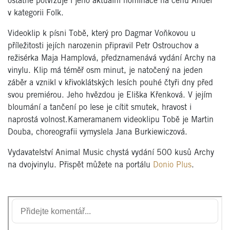
ostatně potvrzuje i jeho aktuální nominace na cenu Anděl
v kategorii Folk.
Videoklip k písni Tobě, který pro Dagmar Voňkovou u
příležitosti jejích narozenin připravil Petr Ostrouchov a
režisérka Maja Hamplová, předznamenává vydání Archy na
vinylu. Klip má téměř osm minut, je natočený na jeden
záběr a vznikl v křivoklátských lesích pouhé čtyři dny před
svou premiérou. Jeho hvězdou je Eliška Křenková. V jejím
bloumání a tančení po lese je cítit smutek, hravost i
naprostá volnost.Kameramanem videoklipu Tobě je Martin
Douba, choreografii vymyslela Jana Burkiewiczová.
Vydavatelství Animal Music chystá vydání 500 kusů Archy
na dvojvinylu. Přispět můžete na portálu
Donio Plus
.