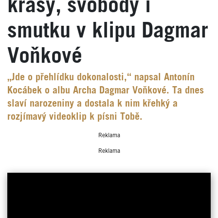
krásy, svobody i
smutku v klipu Dagmar
Voňkové
„Jde o přehlídku dokonalosti,“ napsal Antonín
Kocábek o albu Archa Dagmar Voňkové. Ta dnes
slaví narozeniny a dostala k nim křehký a
rozjímavý videoklip k písni Tobě.
Reklama
Reklama