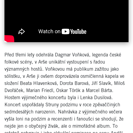
Před třemi lety odehrála Dagmar Voňková, legenda české
folkové scény, v Arše unikátní vystoupení s řadou
významných hostů. Voňkovou má publikum zažitou jako
sólistku, v Arše ji ovšem doprovázela osmičlenná kapela ve
složení Beata Hlavenková, Dorota Barová, Jiří Slavík, Miloš
Dvořáček, Marian Friedl, Oskar Török a Marcel Bárta.
Hostem výjimečného koncertu byla i Lenka Dusilová.
Koncert uspořádaly Struny podzimu v roce zpěvaččiných
sedmdesátých narozenin. Nahrávka z výjimečného večera
vyšla loni na podzim a recenzenti i fanoušci se shodují, že
nejde jen o obyčejný živák, ale o mimořádné album. To