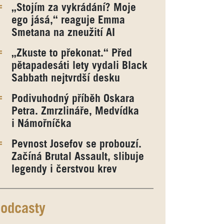
„Stojím za vykrádání? Moje
ego jásá,“ reaguje Emma
Smetana na zneužití AI
„Zkuste to překonat.“ Před
pětapadesáti lety vydali Black
Sabbath nejtvrdší desku
Podivuhodný příběh Oskara
Petra. Zmrzlináře, Medvídka
i Námořníčka
Pevnost Josefov se probouzí.
Začíná Brutal Assault, slibuje
legendy i čerstvou krev
odcasty