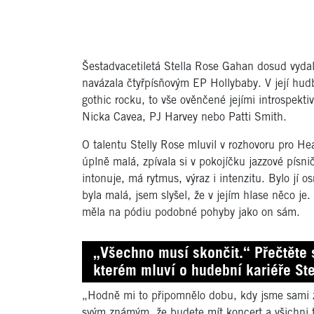
Šestadvacetiletá Stella Rose Gahan dosud vydal
navázala čtyřpísňovým EP Hollybaby. V její hudbě
gothic rocku, to vše ověnčené jejími introspekt
Nicka Cavea, PJ Harvey nebo Patti Smith.
O talentu Stelly Rose mluvil v rozhovoru pro H
úplně malá, zpívala si v pokojíčku jazzové písnič
intonuje, má rytmus, výraz i intenzitu. Bylo jí os
byla malá, jsem slyšel, že v jejím hlase něco je.
měla na pódiu podobné pohyby jako on sám.
„Všechno musí skončit.“ Přečtěte 
kterém mluví o hudební kariéře St
„Hodně mi to připomnělo dobu, kdy jsme sami začí
svým známým, že budete mít koncert a všichni t