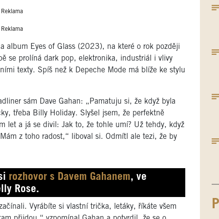
Reklama
Reklama
a album Eyes of Glass (2023), na které o rok později
 se prolíná dark pop, elektronika, industriál i vlivy
ivními texty. Spíš než k Depeche Mode má blíže ke stylu
eadliner sám Dave Gahan: „Pamatuju si, že když byla
ky, třeba Billy Holiday. Slyšel jsem, že perfektně
m let a já se divil: Jak to, že tohle umí? Už tehdy, když
 Mám z toho radost,“ liboval si. Odmítl ale tezi, že by
si
rozhovor s Davem Gahanem
, ve
elly Rose.
P
nali. Vyrábíte si vlastní trička, letáky, říkáte všem
am přijdou,“ vzpomínal Gahan a potvrdil, že se o