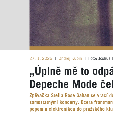
27. 1. 2026
|
Ondřej Kubín
|
Foto: Joshua 
„Úplně mě to odpá
Depeche Mode ček
Zpěvačka Stella Rose Gahan se vrací do
samostatnými koncerty. Dcera frontma
popem a elektronikou do pražského klub