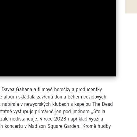
 Davea Gahana a filmové herečky a producentky
ové album skládala zavřená doma během covidových
ak nabírala v newyorských klubech s kapelou The Dead
statně vystupuje primárně jen pod jménem „Stella
zale nedistancuje, v roce 2023 například využila
jich koncertu v Madison Square Garden. Kromě hudby