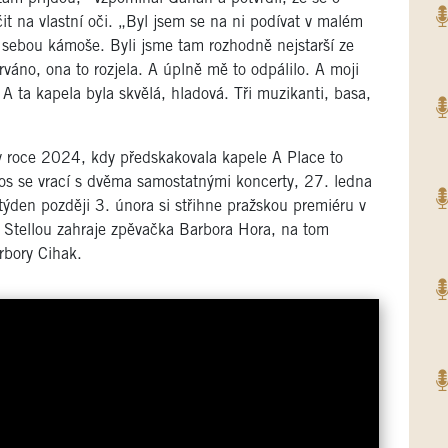
it na vlastní oči. „Byl jsem se na ni podívat v malém
s sebou kámoše. Byli jsme tam rozhodně nejstarší ze
rváno, ona to rozjela. A úplně mě to odpálilo. A moji
 A ta kapela byla skvělá, hladová. Tři muzikanti, basa,
v roce 2024, kdy předskakovala kapele A Place to
s se vrací s dvěma samostatnými koncerty, 27. ledna
týden později 3. února si střihne pražskou premiéru v
Stellou zahraje zpěvačka Barbora Hora, na tom
rbory Cihak.