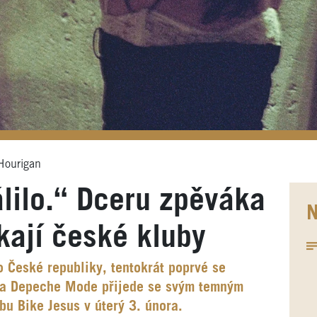
Hourigan
lilo.“ Dceru zpěváka
N
ají české kluby
 České republiky, tentokrát poprvé se
na Depeche Mode přijede se svým temným
u Bike Jesus v úterý 3. února.