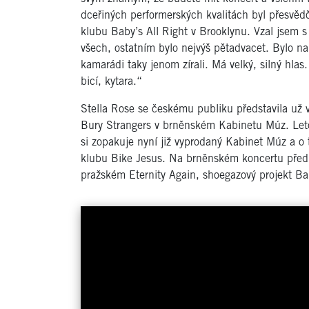
dceřiných performerských kvalitách byl přesvědč
klubu Baby’s All Right v Brooklynu. Vzal jsem 
všech, ostatním bylo nejvýš pětadvacet. Bylo na
kamarádi taky jenom zírali. Má velký, silný hlas.
bicí, kytara.“
Stella Rose se českému publiku představila už 
Bury Strangers v brněnském Kabinetu Múz. Leto
si zopakuje nyní již vyprodaný Kabinet Múz a o 
klubu Bike Jesus. Na brněnském koncertu před 
pražském Eternity Again, shoegazový projekt Ba