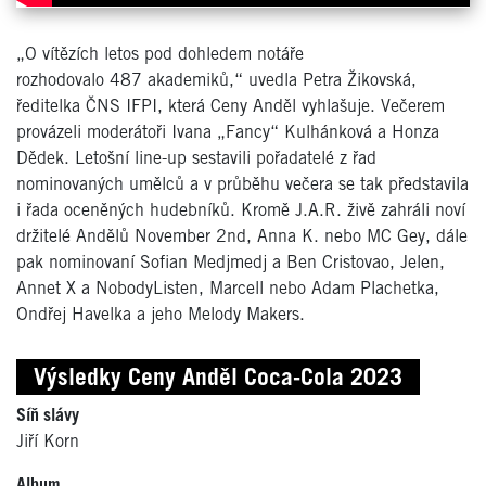
„O vítězích letos pod dohledem notáře
rozhodovalo 487 akademiků,“ uvedla Petra Žikovská,
ředitelka ČNS IFPI, která Ceny Anděl vyhlašuje. Večerem
provázeli moderátoři Ivana „Fancy“ Kulhánková a Honza
Dědek. Letošní line-up sestavili pořadatelé z řad
nominovaných umělců a v průběhu večera se tak představila
i řada oceněných hudebníků. Kromě J.A.R. živě zahráli noví
držitelé Andělů November 2nd, Anna K. nebo MC Gey, dále
pak nominovaní Sofian Medjmedj a Ben Cristovao, Jelen,
Annet X a NobodyListen, Marcell nebo Adam Plachetka,
Ondřej Havelka a jeho Melody Makers.
Výsledky Ceny Anděl Coca-Cola 2023
Síň slávy
Jiří Korn
Album