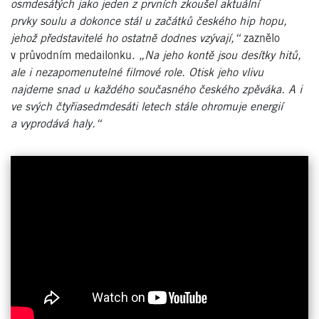
osmdesátých jako jeden z prvních zkoušel aktuální
prvky soulu a dokonce stál u začátků českého hip hopu,
jehož představitelé ho ostatně dodnes vzývají,“
zaznělo
v průvodním medailonku.
„Na jeho kontě jsou desítky hitů,
ale i nezapomenutelné filmové role. Otisk jeho vlivu
najdeme snad u každého současného českého zpěváka. A i
ve svých čtyřiasedmdesáti letech stále ohromuje energií
a vyprodává haly.“