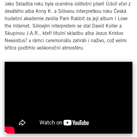
Jako Skladba roku byla oceněna ústřední píseň Údolí včel z
devátého alba Anny K. a Sólovou interpretkou roku Česká
hudební akademie zvolila Pam Rabbit za její album I Love
the Internet. Sólovým interpretem se stal David Koller a
Skupinou J.A.R., kteří titulní skladbu alba Jezus Kristus
Neexistus? v rámci ceremoniálu zahráli i naživo, což velmi
břitce podtrhlo velikonoční atmosféru.