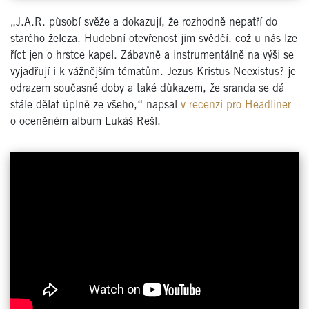
„J.A.R. působí svěže a dokazují, že rozhodně nepatří do
starého železa. Hudební otevřenost jim svědčí, což u nás lze
říct jen o hrstce kapel. Zábavně a instrumentálně na výši se
vyjadřují i k vážnějším tématům. Jezus Kristus Neexistus? je
odrazem současné doby a také důkazem, že sranda se dá
stále dělat úplně ze všeho,“ napsal
v recenzi pro Headliner
o oceněném album Lukáš Rešl.