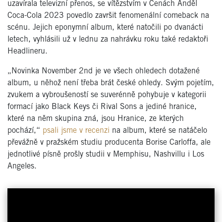
uzavírala televizní přenos, se vítězstvím v Cenách Anděl
Coca-Cola 2023 povedlo završit fenomenální comeback na
scénu. Jejich eponymní album, které natočili po dvanácti
letech, vyhlásili už v lednu za nahrávku roku také redaktoři
Headlineru.
„Novinka November 2nd je ve všech ohledech dotažené
album, u něhož není třeba brát české ohledy. Svým pojetím,
zvukem a vybroušeností se suverénně pohybuje v kategorii
formací jako Black Keys či Rival Sons a jediné hranice,
které na něm skupina zná, jsou Hranice, ze kterých
pochází,“
psali jsme v recenzi
na album, které se natáčelo
převážně v pražském studiu producenta Borise Carloffa, ale
jednotlivé písně prošly studii v Memphisu, Nashvillu i Los
Angeles.