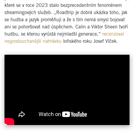
které se v roce 2023 stalo bezprecedentním fenoménem
streamingových služeb. „Roadtrip je dobrá ukázka toho, jak
se hudba a jazyk proměňují a že s tím nemá smysl bojovat
ani se pohoršovat nad úspěchem. Calin a Viktor Sheen tvoří
hudbu, se kterou vyrůstá nejmladší generace,“
recenzoval
nejposlouchanější nahrávku
loňského roku Josef Vlček.