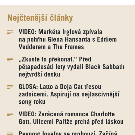
Nejčtenější články
VIDEO: Markéta Irglová zpívala
na pohřbu Glena Hansarda s Eddiem
Vedderem a The Frames
„Zkuste to překonat.“ Před
pětapadesáti lety vydali Black Sabbath
nejtvrdší desku
GLOSA: Latto a Doja Cat třesou
zadnicemi. Aspirují na nejlascivnější
song roku
VIDEO: Zvrácená romance Charlotte
Gott. Ulicemi Paříže prchá před láskou
Pevnost Josefov se probouzí. Začíná