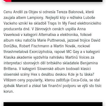
Cenu Anděl za Objev si odnesla Tereza Balonová, která
zaujala albem Lampiony. Nejlepší klip v režiséra Luboše
Vackeho vznikl ke skladbě Traps In My Feed elektronického
producenta dné. V žánrových cenách uspěla Anna
Vaverková v kategorii Alternativa a elektronika, folkové
album roku natočila Marie Puttnerová, jazzové trojice David
Dorůžka, Robert Fischmann a Martin Novák, rockové
thrashmetalová Exorcizphobia, rapové MC Gey a v kategorii
Klasika akademie vyzdvihla nahrávku Martinů Voices za
interpretaci sborových děl britského skladatele Benjamina
Brittena. V kategorii Slovenské album bodovali klasici
slovenské scény Hex s desátou deskou Kde je tu láska?
Vítězem ceny popularity, kterou zaštiťuje Coca-Cola, se stal
zpěvák Marcell a získal tak finanční podporu ve výši sto tisíc
korun.