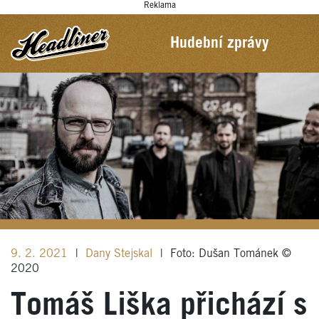
Reklama
Hudební zprávy
9. 2. 2021
|
Dany Stejskal
|
Foto: Dušan Tománek ©
2020
Tomáš Liška přichází s