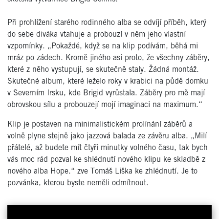
Při prohlížení starého rodinného alba se odvíjí příběh, který
do sebe diváka vtahuje a probouzí v něm jeho vlastní
vzpomínky. „Pokaždé, když se na klip podívám, běhá mi
mráz po zádech. Kromě jiného asi proto, že všechny záběry,
které z něho vystupují, se skutečně staly. Žádná montáž.
Skutečné album, které leželo roky v krabici na půdě domku
v Severním Irsku, kde Brigid vyrůstala. Záběry pro mě mají
obrovskou sílu a probouzejí mojí imaginaci na maximum.“
Klip je postaven na minimalistickém prolínání záběrů a
volně plyne stejně jako jazzová balada ze závěru alba. „Milí
přátelé, až budete mít čtyři minutky volného času, tak bych
vás moc rád pozval ke shlédnutí nového klipu ke skladbě z
nového alba Hope.“ zve Tomáš Liška ke zhlédnutí. Je to
pozvánka, kterou byste neměli odmítnout.