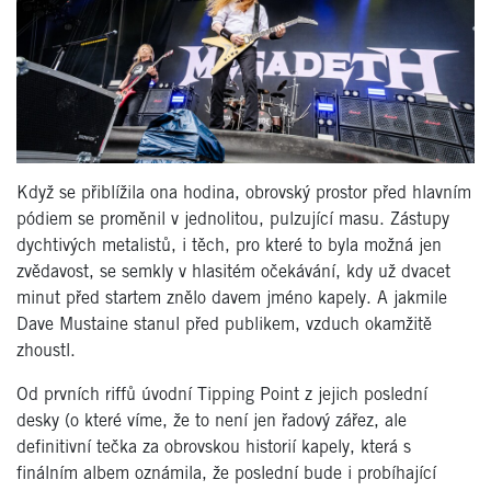
Když se přiblížila ona hodina, obrovský prostor před hlavním
pódiem se proměnil v jednolitou, pulzující masu. Zástupy
dychtivých metalistů, i těch, pro které to byla možná jen
zvědavost, se semkly v hlasitém očekávání, kdy už dvacet
minut před startem znělo davem jméno kapely. A jakmile
Dave Mustaine stanul před publikem, vzduch okamžitě
zhoustl.
Od prvních riffů úvodní Tipping Point z jejich poslední
desky (o které víme, že to není jen řadový zářez, ale
definitivní tečka za obrovskou historií kapely, která s
finálním albem oznámila, že poslední bude i probíhající