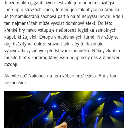
Jenže realita gigantických festivalů je mnohem složitější.
Line-up o stovkách jmen, to není jen tak obyčejná tabulka.
Je to nemilosrdná šachová partie na té nejvyšší úrovni, kde i
ten nejmenší tah může vyvolat dominový efekt. Do této
křehké hry navíc vstupuje neúprosná logistika samotných
kapel, křižujících Evropu v natěsnaných turné. Ne vždy se
dají hvězdy na obloze srovnat tak, aby to dokonale
vyhovovalo vysněným představám fanoušků. Někdy zkrátka
musíte hrát s kartami, které vám neúprosný čas a manažeři
rozdají.
Ale víte co? Nakonec na tom vůbec nezáleželo. Ani v tom
nejmenším.