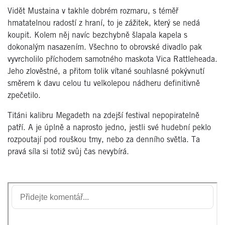
Vidět Mustaina v takhle dobrém rozmaru, s téměř
hmatatelnou radostí z hraní, to je zážitek, který se nedá
koupit. Kolem něj navíc bezchybně šlapala kapela s
dokonalým nasazením. Všechno to obrovské divadlo pak
vyvrcholilo příchodem samotného maskota Vica Rattleheada.
Jeho zlověstné, a přitom tolik vítané souhlasné pokývnutí
směrem k davu celou tu velkolepou nádheru definitivně
zpečetilo.
Titáni kalibru Megadeth na zdejší festival nepopiratelně
patří. A je úplně a naprosto jedno, jestli své hudební peklo
rozpoutají pod rouškou tmy, nebo za denního světla. Ta
pravá síla si totiž svůj čas nevybírá.