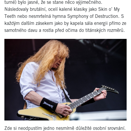
turné) bylo jasné, že se stane něco výjimečného.
Následovaly brutální, ocelí kalené klasiky jako Skin o’ My
Teeth nebo nesmrtelná hymna Symphony of Destruction. S
každým dalším zásekem jako by kapela sála energii přímo ze
samotného davu a rostla před očima do titánských rozměrů.
Zde si neodpustím jedno nesmírně důležité osobní srovnání.