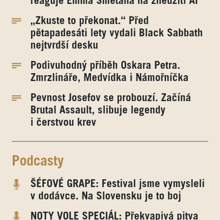
reaguje Emma Smetana na zneužití AI
„Zkuste to překonat.“ Před
pětapadesáti lety vydali Black Sabbath
nejtvrdší desku
Podivuhodný příběh Oskara Petra.
Zmrzlináře, Medvídka i Námořníčka
Pevnost Josefov se probouzí. Začíná
Brutal Assault, slibuje legendy
i čerstvou krev
Podcasty
ŠÉFOVÉ GRAPE: Festival jsme vymysleli
v dodávce. Na Slovensku je to boj
NOTY VOLE SPECIÁL: Překvapivá pitva