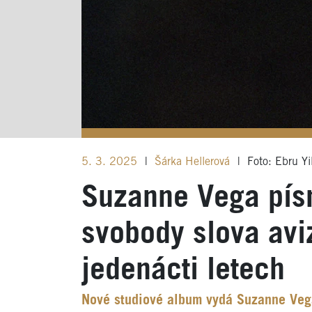
5. 3. 2025
|
Šárka Hellerová
|
Foto: Ebru Yi
Suzanne Vega písn
svobody slova avi
jedenácti letech
Nové studiové album vydá Suzanne Vega