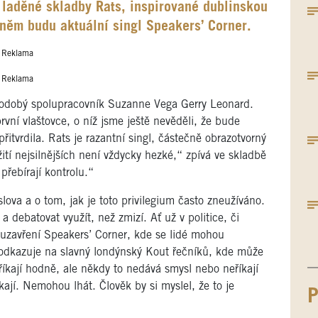
 laděné skladby Rats, inspirované dublinskou
něm budu aktuální singl Speakers’ Corner.
Reklama
Reklama
uhodobý spolupracovník Suzanne Vega Gerry Leonard.
rvní vlaštovce, o níž jsme ještě nevěděli, že bude
řitvrdila. Rats je razantní singl, částečně obrazotvorný
ití nejsilnějších není vždycky hezké,“ zpívá ve skladbě
přebírají kontrolu.“
slova a o tom, jak je toto privilegium často zneužíváno.
debatovat využít, než zmizí. Ať už v politice, či
 uzavření Speakers’ Corner, kde se lidé mohou
ež odkazuje na slavný londýnský Kout řečníků, kde může
říkají hodně, ale někdy to nedává smysl nebo neříkají
kají. Nemohou lhát. Člověk by si myslel, že to je
P