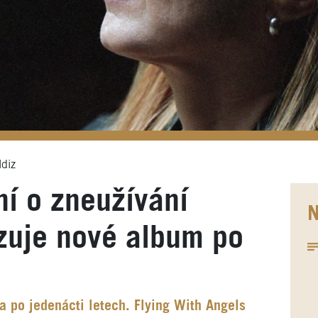
ldiz
í o zneužívání
N
zuje nové album po
 po jedenácti letech. Flying With Angels