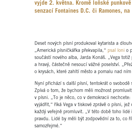
vyjde 2. května. Kromě loňské punkově
senzací Fontaines D.C. či Ramones, na 
Deset nových písní produkoval kytarista a dlo
„Americká písničkářka překvapila,“
psal loni
o p
součástí nového alba, Jarda Konáš. „Vega totiž p
a hravý, částečně nesoucí vážné poselství. „Přež
o krysách, které zahltí město a pomalu nad ním 
Nyní přichází s další písní, tentokrát o svobodě 
Zpívá o tom, že bychom měli možnost promluvit a 
v písni. „To je něco, co v demokracii nechcete:
vyjádřit,“ říká Vega v tiskové zprávě o písni, j
každý veřejně promluvit. „V této době toho lidé 
pravdu. Lidé by měli být zodpovědní za to, co ří
samozřejmé.“