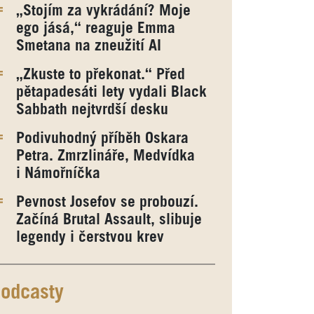
„Stojím za vykrádání? Moje
ego jásá,“ reaguje Emma
Smetana na zneužití AI
„Zkuste to překonat.“ Před
pětapadesáti lety vydali Black
Sabbath nejtvrdší desku
Podivuhodný příběh Oskara
Petra. Zmrzlináře, Medvídka
i Námořníčka
Pevnost Josefov se probouzí.
Začíná Brutal Assault, slibuje
legendy i čerstvou krev
odcasty