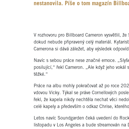
nestanovila. Píše o tom magazín Billbo
V rozhovoru pro Billboard Cameron vysvětlil, že
dokud nebude připravený celý materiál. Kytarist
Camerona si dává záležet, aby výsledek odpovíd
Navíc s sebou práce nese značné emoce. „Slyše
posilující,“ řekl Cameron. „Ale když jeho vokál 
těžké.“
Práce na albu mohly pokračovat až po roce 202
vdovou Vicky. Týkal se práve Cornellových posl
řekl, že kapela nikdy nechtěla nechat věci nedok
celé kapely a především o odkaz Chrise, kteréh
Letos navíc Soundgarden čeká uvedení do Rock 
listopadu v Los Angeles a bude streamován na