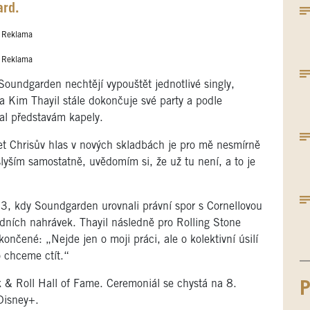
ard.
Reklama
Reklama
 Soundgarden nechtějí vypouštět jednotlivé singly,
a Kim Thayil stále dokončuje své party a podle
al představám kapely.
t Chrisův hlas v nových skladbách je pro mě nesmírně
slyším samostatně, uvědomím si, že už tu není, a to je
3, kdy Soundgarden urovnali právní spor s Cornellovou
edních nahrávek. Thayil následně pro Rolling Stone
ončené: „Nejde jen o moji práci, ale o kolektivní úsilí
o chceme ctít.“
& Roll Hall of Fame. Ceremoniál se chystá na 8.
P
 Disney+.