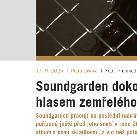
17. 9. 2025
|
Petra Divoká
|
Foto: Profimed
Soundgarden doko
hlasem zemřelého 
Soundgarden pracují na poslední nahrá
pořízené ještě před jeho smrtí v roce
album s osmi skladbami „z víc než pol