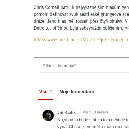
Chris Cornell patřil k nejvýraznějším hlasům g
pomohl definovat zvuk seattleské grungeové scé
dráze. Jeho hlas měl rozsah přes čtyři oktávy. 
Detroitu, příčinou byla sebevražda oběšením. Ví
https://www.headliner.cz/2024-7/jezis-grunge-a-