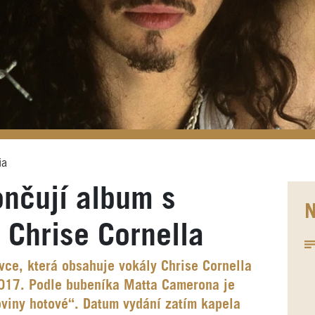
ia
nčují album s
N
Chrise Cornella
vce, která obsahuje vokály Chrise Cornella
 2017. Podle bubeníka Matta Camerona je
oviny hotové“. Datum vydání zatím kapela