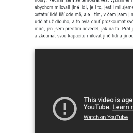
hosty. Nechal jsem se tentokrát vést významem
abychom milovali jiné lidi, je i to, jestli miluje
ostatní lidé liší ode mě, ale i tím, v čem jsem j
udělat už dlouho, a to byla chuť prozkoumat sv
mně, jen jsem předtím nevěděl, jak na to. Přál 
a zkoumat svou kapacitu milovat jiné lidi a jino