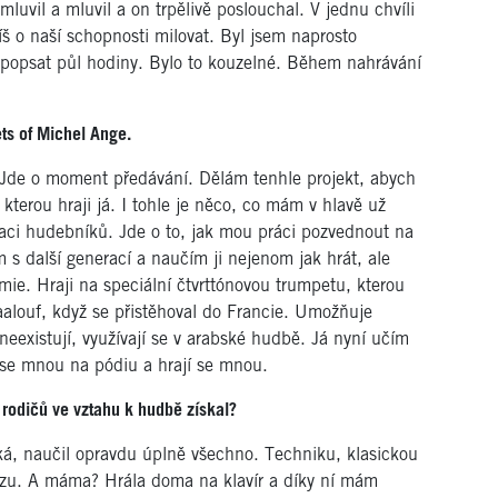
luvil a mluvil a on trpělivě poslouchal. V jednu chvíli
íš o naší schopnosti milovat. Byl jsem naprosto
l popsat půl hodiny. Bylo to kouzelné. Během nahrávání
ts of Michel Ange.
i. Jde o moment předávání. Dělám tenhle projekt, abych
kterou hraji já. I tohle je něco, co mám v hlavě už
aci hudebníků. Jde o to, jak mou práci pozvednout na
 s další generací a naučím ji nejenom jak hrát, ale
emie. Hraji na speciální čtvrttónovou trumpetu, kterou
alouf, když se přistěhoval do Francie. Umožňuje
neexistují, využívají se v arabské hudbě. Já nyní učím
u se mnou na pódiu a hrají se mnou.
 rodičů ve vztahu k hudbě získal?
ká, naučil opravdu úplně všechno. Techniku, klasickou
zu. A máma? Hrála doma na klavír a díky ní mám