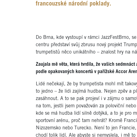
francouzské národní poklady.
Do Brna, kde vystoupí v rámci JazzFestBrno, se 
centru představí svůj zbrusu nový projekt Trum
trumpetistů něco unikátního – znalost hry na nás
Zaujala mě věta, která tvrdila, že vašich sedmnáct a
podle opakovaných koncertů v pařížské Accor Areně 
Lidé nečekají, že by trumpetista mohl mít takov
to jedno – že lidi zajímá hudba. Nejen zpěv a p
zasáhnout. A to se pak projeví i v zájmu o sam
na tom, jestli jsem považován za poloviční nebo 
kde se má hudba lidí silně dotýká, a to je pro mě 
sportovní arénu, proč tam nehrát? Kromě Franc
Nizozemsko nebo Turecko. Není to jen Francie, 
chodí tolik lidí. Ale abyste si nemyslela, i mě