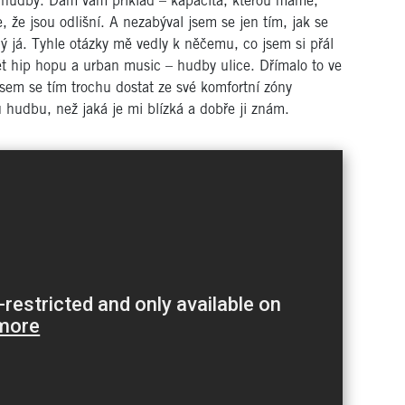
 hudby. Dám vám příklad – kapacita, kterou máme,
me, že jsou odlišní. A nezabýval jsem se jen tím, jak se
iný já. Tyhle otázky mě vedly k něčemu, co jsem si přál
ět hip hopu a urban music – hudby ulice. Dřímalo to ve
jsem se tím trochu dostat ze své komfortní zóny
u hudbu, než jaká je mi blízká a dobře ji znám.