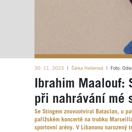
30. 11. 2023
|
Šárka Hellerová
|
Foto: Odi
Ibrahim Maalouf: 
při nahrávání mé 
Se Stingem znovuotvíral Bataclan, u pa
pařížském koncertě na trubku Marseilla
sportovní arény. V Libanonu narozený t