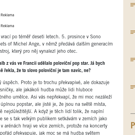
Reklama
Reklama
vrací po téměř deseti letech. 5. prosince v Sono
pets of Michel Ange, v němž předává dalším generacím
troj, který pro něj vynalezl jeho otec.
lb z vás ve Francii udělalo poloviční pop star. Já bych
řekla, že to slovo poloviční je tam navíc, ne?
ý úspěch. Proto je to trochu překvapivé, ale dokazuje
ísničky, ale jakákoli hudba může lidi hluboce
otného umělce. Asi vás nepřekvapí, že mi moc nezáleží
úplnou popstar, ale jisté je, že jsou na světě místa,
nejdůležitější. A když je těch lidí tolik, že naplní
ie se s tak velkým publikem setkávám v zemích jako
P
v arénách hraji ve více zemích, protože na koncerty
 to pořád překvapuje, jak moc se má hudba světem