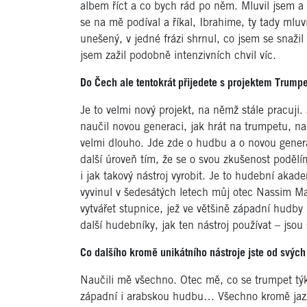
albem říct a co bych rád po něm. Mluvil jsem a m
se na mě podíval a říkal, Ibrahime, ty tady mluv
unešený, v jedné frázi shrnul, co jsem se snaži
jsem zažil podobně intenzivních chvil víc.
Do Čech ale tentokrát přijedete s projektem Trumpe
Je to velmi nový projekt, na němž stále pracuj
naučil novou generaci, jak hrát na trumpetu, na 
velmi dlouho. Jde zde o hudbu a o novou gener
další úroveň tím, že se o svou zkušenost podělím
i jak takový nástroj vyrobit. Je to hudební akad
vyvinul v šedesátých letech můj otec Nassim Ma
vytvářet stupnice, jež ve většině západní hudby 
další hudebníky, jak ten nástroj používat – jso
Co dalšího kromě unikátního nástroje jste od svých
Naučili mě všechno. Otec mě, co se trumpet tý
západní i arabskou hudbu… Všechno kromě jaz