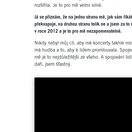
rozšířila. Je to pro mě velmi silné.
Já se přiznám, že na jednu stranu mě, jak sám říkát
překvapuje, na druhou stranu tolik ne a jsem za to 
v roce 2012 a je to pro mě nezapomenutelné.
Nikdy nebyl můj cíl, aby mé koncerty takhle ros
má hudba a to, aby k lidem promlouvala. Spojen
mě je to nejdůležitější ze všeho. A spojování li
daří, jsem šťastný.