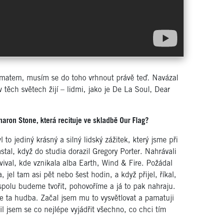
ématem, musím se do toho vrhnout právě teď. Navázal
 těch světech žijí – lidmi, jako je De La Soul, Dear
haron Stone, která recituje ve skladbě Our Flag?
to jediný krásný a silný lidský zážitek, který jsme při
stal, když do studia dorazil Gregory Porter. Nahrávali
ival, kde vznikala alba Earth, Wind & Fire. Požádal
jel tam asi pět nebo šest hodin, a když přijel, říkal,
spolu budeme tvořit, pohovoříme a já to pak nahraju.
e ta hudba. Začal jsem mu to vysvětlovat a pamatuji
il jsem se co nejlépe vyjádřit všechno, co chci tím