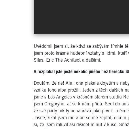
Uvědomil jsem si, že když se zabývám tímhle t
jsem proto krásné hudební vztahy s lidmi, kteří v
Silas, Eric The Achitect a dalšími.
A rozplakal jste ještě někoho jiného než herečku S
Doufám, že ne! Ale i ona plakala dojetím a nebyl 
vzniku toho alba prožili. Jeden z těch dalších na
jsme v Los Angeles v krásném starém studiu Rev
jsem Gregoryho, ať se k nám přidá. Sedl do auta, 
že své party nikdy nenahrává jako první – něco 
Jasně, říkal jsem mu a on se mě zeptal, o čem j
si, že jsem mluvil asi dvacet minut v kuse. Snaž