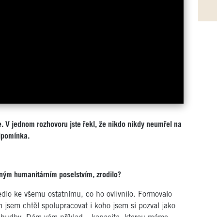
e. V jednom rozhovoru jste řekl, že nikdo nikdy neumřel na
řipomínka.
ilným humanitárním poselstvím, zrodilo?
edlo ke všemu ostatnímu, co ho ovlivnilo. Formovalo
 jsem chtěl spolupracovat i koho jsem si pozval jako