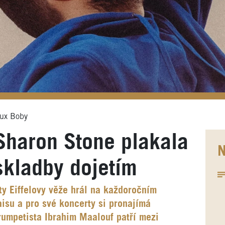
eux Boby
Sharon Stone plakala
N
skladby dojetím
ty Eiffelovy věže hrál na každoročním
isu a pro své koncerty si pronajímá
rumpetista Ibrahim Maalouf patří mezi