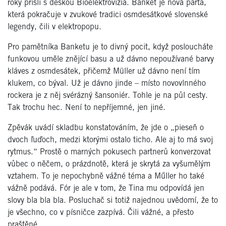
roky přišli s deskou Bioelektrovizia. Banket je nová parta,
která pokračuje v zvukové tradici osmdesátkové slovenské
legendy, čili v elektropopu.
Pro pamětníka Banketu je to divný pocit, když posloucháte
funkovou uměle znějící basu a už dávno nepoužívané barvy
kláves z osmdesátek, přičemž Müller už dávno není tím
klukem, co býval. Už je dávno jinde – místo novovlnného
rockera je z něj svérázný šansoniér. Tohle je na půl cesty.
Tak trochu hec. Není to nepříjemné, jen jiné.
Zpěvák uvádí skladbu konstatováním, že jde o „pieseň o
dvoch ľuďoch, medzi ktorými ostalo ticho. Ale aj to má svoj
rytmus.“ Prostě o marných pokusech partnerů konverzovat
vůbec o něčem, o prázdnotě, která je skrytá za vyšumělým
vztahem. To je nepochybně vážné téma a Műller ho také
vážně podává. Fór je ale v tom, že Tina mu odpovídá jen
slovy bla bla bla. Posluchač si totiž najednou uvědomí, že to
je všechno, co v písničce zazpívá. Čili vážné, a přesto
praštěné.