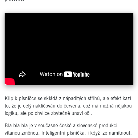
Klip k písničce se skládá z nápaditých střihů, ale efekt kazí
to, že je celý naklíčován do červena, což má možná nějakou
logiku, ale po chvilce zbytečně unaví oči.
Bla bla bla je v současné české a slovenské produkci
vítanou změnou. Inteligentní písnička, i když lze namítnout,