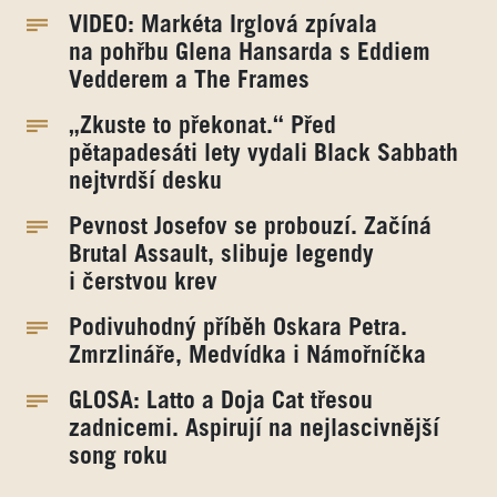
VIDEO: Markéta Irglová zpívala
na pohřbu Glena Hansarda s Eddiem
Vedderem a The Frames
„Zkuste to překonat.“ Před
pětapadesáti lety vydali Black Sabbath
nejtvrdší desku
Pevnost Josefov se probouzí. Začíná
Brutal Assault, slibuje legendy
i čerstvou krev
Podivuhodný příběh Oskara Petra.
Zmrzlináře, Medvídka i Námořníčka
GLOSA: Latto a Doja Cat třesou
zadnicemi. Aspirují na nejlascivnější
song roku