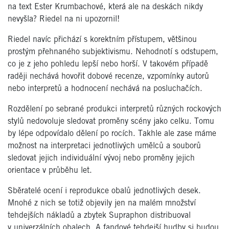
na text Ester Krumbachové, která ale na deskách nikdy
nevyšla? Riedel na ni upozornil!
Riedel navíc přichází s korektním přístupem, většinou
prostým přehnaného subjektivismu. Nehodnotí s odstupem,
co je z jeho pohledu lepší nebo horší. V takovém případě
raději nechává hovořit dobové recenze, vzpomínky autorů
nebo interpretů a hodnocení nechává na posluchačích.
Rozdělení po sebrané produkci interpretů různých rockových
stylů nedovoluje sledovat proměny scény jako celku. Tomu
by lépe odpovídalo dělení po rocích. Takhle ale zase máme
možnost na interpretaci jednotlivých umělců a souborů
sledovat jejich individuální vývoj nebo proměny jejich
orientace v průběhu let.
Sběratelé ocení i reprodukce obalů jednotlivých desek.
Mnohé z nich se totiž objevily jen na malém množství
tehdejších nákladů a zbytek Supraphon distribuoval
v univerzálních obalech. A fandové tehdejší hudby si budou