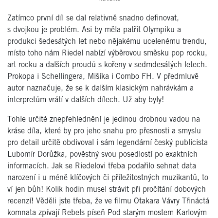
Zatímco první díl se dal relativně snadno definovat,
s dvojkou je problém. Asi by měla patřit Olympiku a
produkci šedesátých let nebo nějakému ucelenému trendu,
místo toho nám Riedel nabízí výběrovou směsku pop rocku,
art rocku a dalších proudů s kořeny v sedmdesátých letech.
Prokopa i Schellingera, Mišíka i Combo FH. V předmluvě
autor naznačuje, že se k dalším klasickým nahrávkám a
interpretům vrátí v dalších dílech. Už aby byly!
Tohle určité znepřehlednění je jedinou drobnou vadou na
kráse díla, které by pro jeho snahu pro přesnosti a smyslu
pro detail určitě obdivoval i sám legendární český publicista
Lubomír Dorůžka, pověstný svou posedlostí po exaktních
informacích. Jak se Riedelovi třeba podařilo sehnat data
narození i u méně klíčových či příležitostných muzikantů, to
ví jen bůh! Kolik hodin musel strávit při pročítání dobových
recenzí! Věděli jste třeba, že ve filmu Otakara Vávry Třináctá
komnata zpívají Rebels píseň Pod starým mostem Karlovým