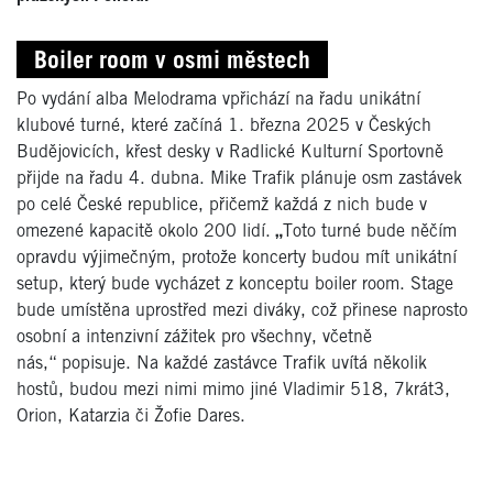
Boiler room v osmi městech
Po vydání alba Melodrama vpřichází na řadu unikátní
klubové turné, které začíná 1. března 2025 v Českých
Budějovicích, křest desky v Radlické Kulturní Sportovně
přijde na řadu 4. dubna. Mike Trafik plánuje osm zastávek
po celé České republice, přičemž každá z nich bude v
omezené kapacitě okolo 200 lidí.
„
Toto turné bude něčím
opravdu výjimečným, protože koncerty budou mít unikátní
setup, který bude vycházet z konceptu boiler room. Stage
bude umístěna uprostřed mezi diváky, což přinese naprosto
osobní a intenzivní zážitek pro všechny, včetně
nás,“
popisuje. Na každé zastávce Trafik uvítá několik
hostů, budou mezi nimi mimo jiné Vladimir 518, 7krát3,
Orion, Katarzia či Žofie Dares.