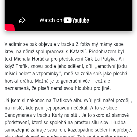
Vladimir se pak objevuje v tracku Z fotky mý mámy kape
krev, na němž spolupracoval s Katarzií. Předobrazem byl
text Michala Horáčka pro představení Cirk La Putyka. A i
když Trafik, znovu podle jeho sdělení, cítil „emotivní jízdu
mísící bolest a vzpomínky“, mně se zdála spíš jako plochá
horská dráha. Možná je to generační věc – což ale
neznamená, že píseň nemá svou hloubku pro jiné.
Já jsem si nakonec na Trafikově albu svůj grál našel později,
na místě, kde jsem jej opravdu nečekal. A to ve sloce
Candymanea v tracku Karty na stůl. Je to skoro až slamové
představení, které se spoléhá na prostou sílu slov. Hudba
samozřejmě zahraje svou roli, každopádně sdělení nepřebije,