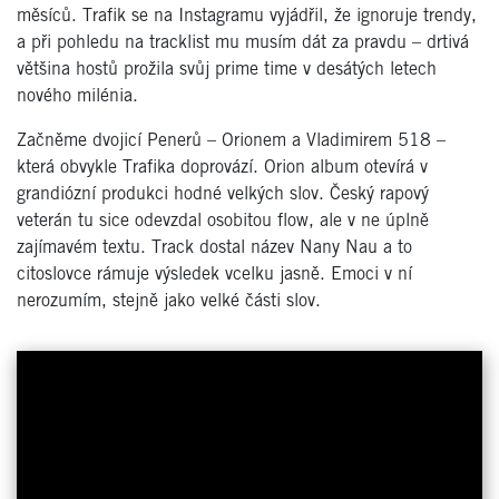
měsíců. Trafik se na Instagramu vyjádřil, že ignoruje trendy,
a při pohledu na tracklist mu musím dát za pravdu – drtivá
většina hostů prožila svůj prime time v desátých letech
nového milénia.
Začněme dvojicí Penerů – Orionem a Vladimirem 518 –
která obvykle Trafika doprovází. Orion album otevírá v
grandiózní produkci hodné velkých slov. Český rapový
veterán tu sice odevzdal osobitou flow, ale v ne úplně
zajímavém textu. Track dostal název Nany Nau a to
citoslovce rámuje výsledek vcelku jasně. Emoci v ní
nerozumím, stejně jako velké části slov.