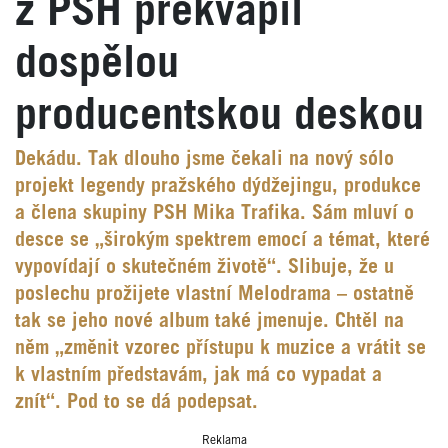
z PSH překvapil
dospělou
producentskou deskou
Dekádu. Tak dlouho jsme čekali na nový sólo
projekt legendy pražského dýdžejingu, produkce
a člena skupiny PSH Mika Trafika. Sám mluví o
desce se „širokým spektrem emocí a témat, které
vypovídají o skutečném životě“. Slibuje, že u
poslechu prožijete vlastní Melodrama – ostatně
tak se jeho nové album také jmenuje. Chtěl na
něm „změnit vzorec přístupu k muzice a vrátit se
k vlastním představám, jak má co vypadat a
znít“. Pod to se dá podepsat.
Reklama