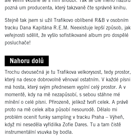
ale velmi vkusně se s ním snoubí. Tak se dle mého názoru
pozná um producenta, který takzvaně čte správně knihu.
Stejně tak jsem si užil Trafikovo oblíbené R&B v osobním
tracku Dana Kapitána R.E.M. Neexistuje lepší způsob, jak
veřejnosti sdělit, že vyšlo sofistikované album pro dospělé
posluchače!
Nahoru dolů
Trochu dvousečná je tu Trafikova velkorysost, tedy prostor,
který na desce dobrovolně věnoval ostatním. V každé písni
má hosta, který svým přednesem vyplní celý prostor. A v
momentě, kdy na mě nezapůsobí, s sebou stáhne mé
mínění o celé písni. Přirozeně, jelikož tvoří celek. A právě
proto na mě celek alba působí nesourodě. Dělalo mi
problém ocenit funky sampling v tracku Praha – Výheň,
když mi neseděla vyřídilka Zofie Dares. Tu a tam čistě
instrumentální vsuvka by bodla.