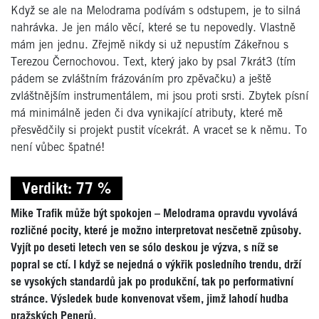
Když se ale na Melodrama podívám s odstupem, je to silná
nahrávka. Je jen málo věcí, které se tu nepovedly. Vlastně
mám jen jednu. Zřejmě nikdy si už nepustím Zákeřnou s
Terezou Černochovou. Text, který jako by psal 7krát3 (tím
pádem se zvláštním frázováním pro zpěvačku) a ještě
zvláštnějším instrumentálem, mi jsou proti srsti. Zbytek písní
má minimálně jeden či dva vynikající atributy, které mě
přesvědčily si projekt pustit vícekrát. A vracet se k němu. To
není vůbec špatné!
Verdikt: 77 %
Mike Trafik může být spokojen – Melodrama opravdu vyvolává
rozličné pocity, které je možno interpretovat nesčetně způsoby.
Vyjít po deseti letech ven se sólo deskou je výzva, s níž se
popral se ctí. I když se nejedná o výkřik posledního trendu, drží
se vysokých standardů jak po produkční, tak po performativní
stránce. Výsledek bude konvenovat všem, jimž lahodí hudba
pražských Penerů.