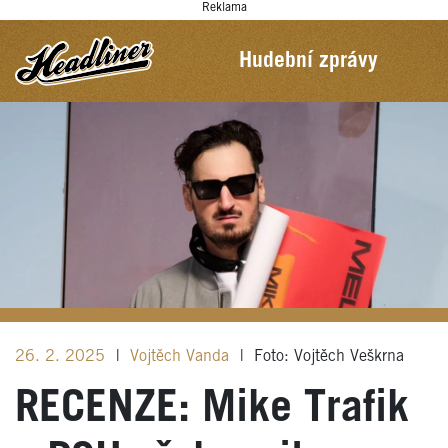
Reklama
Hudební zprávy
26. 2. 2025
|
Vojtěch Vanda
|
Foto: Vojtěch Veškrna
RECENZE: Mike Trafik