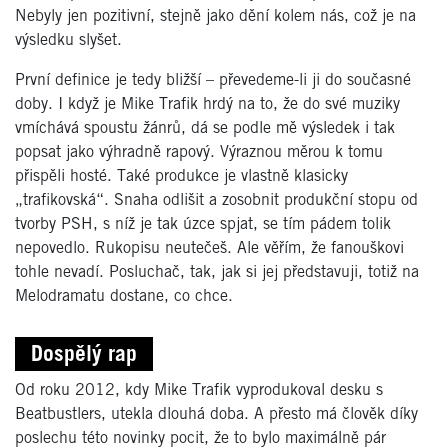
Nebyly jen pozitivní, stejně jako dění kolem nás, což je na
výsledku slyšet.
První definice je tedy bližší – převedeme-li ji do současné
doby. I když je Mike Trafik hrdý na to, že do své muziky
vmíchává spoustu žánrů, dá se podle mě výsledek i tak
popsat jako výhradně rapový. Výraznou měrou k tomu
přispěli hosté. Také produkce je vlastně klasicky
„trafikovská“. Snaha odlišit a zosobnit produkční stopu od
tvorby PSH, s níž je tak úzce spjat, se tím pádem tolik
nepovedlo. Rukopisu neutečeš. Ale věřím, že fanouškovi
tohle nevadí. Posluchač, tak, jak si jej představuji, totiž na
Melodramatu dostane, co chce.
Dospělý rap
Od roku 2012, kdy Mike Trafik vyprodukoval desku s
Beatbustlers, utekla dlouhá doba. A přesto má člověk díky
poslechu této novinky pocit, že to bylo maximálně pár