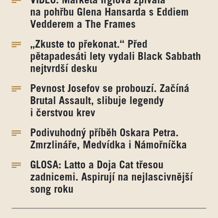
VIDEO: Markéta Irglová zpívala
na pohřbu Glena Hansarda s Eddiem
Vedderem a The Frames
„Zkuste to překonat.“ Před
pětapadesáti lety vydali Black Sabbath
nejtvrdší desku
Pevnost Josefov se probouzí. Začíná
Brutal Assault, slibuje legendy
i čerstvou krev
Podivuhodný příběh Oskara Petra.
Zmrzlináře, Medvídka i Námořníčka
GLOSA: Latto a Doja Cat třesou
zadnicemi. Aspirují na nejlascivnější
song roku