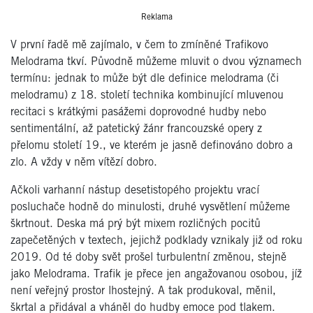
Reklama
V první řadě mě zajímalo, v čem to zmíněné Trafikovo
Melodrama tkví. Původně můžeme mluvit o dvou významech
termínu: jednak to může být dle definice melodrama (či
melodramu) z 18. století technika kombinující mluvenou
recitaci s krátkými pasážemi doprovodné hudby nebo
sentimentální, až patetický žánr francouzské opery z
přelomu století 19., ve kterém je jasně definováno dobro a
zlo. A vždy v něm vítězí dobro.
Ačkoli varhanní nástup desetistopého projektu vrací
posluchače hodně do minulosti, druhé vysvětlení můžeme
škrtnout. Deska má prý být mixem rozličných pocitů
zapečetěných v textech, jejichž podklady vznikaly již od roku
2019. Od té doby svět prošel turbulentní změnou, stejně
jako Melodrama. Trafik je přece jen angažovanou osobou, jíž
není veřejný prostor lhostejný. A tak produkoval, měnil,
škrtal a přidával a vháněl do hudby emoce pod tlakem.