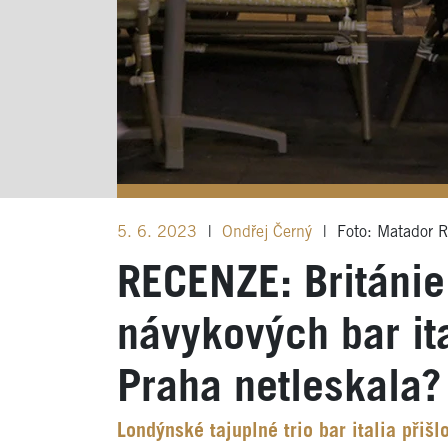
5. 6. 2023
|
Ondřej Černý
|
Foto: Matador 
RECENZE: Británie 
návykových bar ita
Praha netleskala?
Londýnské tajuplné trio bar italia přiš