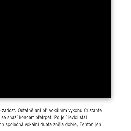
zadost. Ostatně ani při vokálním výkonu Cristante
 snaží koncert přetrpět. Po její levici stál
ch společná vokální dueta zněla dobře, Fenton jen