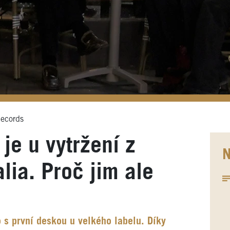
Records
je u vytržení z
N
lia. Proč jim ale
lo s první deskou u velkého labelu. Díky