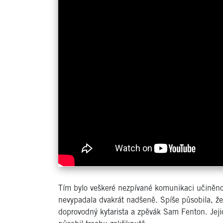
Tím bylo veškeré nezpívané komunikaci učiněno 
nevypadala dvakrát nadšeně. Spíše působila, že se
doprovodný kytarista a zpěvák Sam Fenton. Jeji