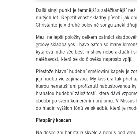
Další singl punkt je temnější a zatěžkanější ne
nultých let. Repetitivnost skladby působí jak o
Christante je v druhé polovině songu zneklidňuj
Mezi nejlepší položky celkem patnáctiskadbového
groovy skladba yes i have eaten so many lemons 
kytarová indie věc best in show nebo aktuální s
naléhavost, která se do člověka naprosto vpíjí.
Přestože hlavní hudební směřování kapely je zcel
její hudbu víc zajímavou. My kiss era tak přic
kterou nenaruší ani proříznutí nabustrovanou k
hranatou hudební záležitostí, která dává vzpom
období po svém komerčním průlomu. V Missus M
do hladin vyšších tónů ve skladbě, která je mode
Přetrpěný koncert
Na desce zní bar italia skvěle a není s podivem,