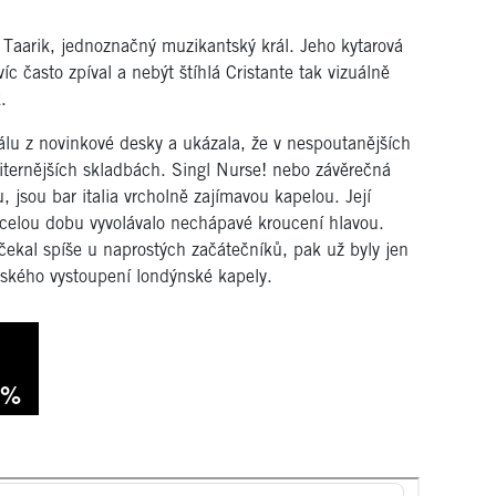
 Taarik, jednoznačný muzikantský král. Jeho kytarová
c často zpíval a nebýt štíhlá Cristante tak vizuálně
.
lu z novinkové desky a ukázala, že v nespoutanějších
niternějších skladbách. Singl Nurse! nebo závěrečná
jsou bar italia vrcholně zajímavou kapelou. Její
 celou dobu vyvolávalo nechápavé kroucení hlavou.
čekal spíše u naprostých začátečníků, pak už byly jen
ského vystoupení londýnské kapely.
 %