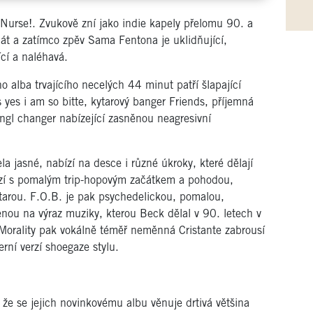
ž Nurse!. Zvukově zní jako indie kapely přelomu 90. a
piát a zatímco zpěv Sama Fentona je uklidňující,
ící a naléhavá.
 alba trvajícího necelých 44 minut patří šlapající
yes i am so bitte, kytarový banger Friends, příjemná
ingl changer nabízející zasněnou neagresivní
a jasné, nabízí na desce i různé úkroky, které dělají
hází s pomalým trip-hopovým začátkem a pohodou,
ytarou. F.O.B. je pak psychedelickou, pomalou,
enou na výraz muziky, kterou Beck dělal v 90. letech v
orality pak vokálně téměř neměnná Cristante zabrousí
rní verzí shoegaze stylu.
 že se jejich novinkovému albu věnuje drtivá většina