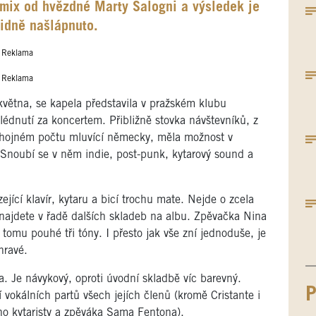
 mix od hvězdné Marty Salogni a výsledek je
lidně našlápnuto.
Reklama
Reklama
větna, se kapela představila v pražském klubu
édnutí za koncertem. Přibližně stovka návštevníků, z
 v hojném počtu mluvící německy, měla možnost v
 Snoubí se v něm indie, post-punk, kytarový sound a
jící klavír, kytaru a bicí trochu mate. Nejde o zcela
 najdete v řadě dalších skladeb na albu. Zpěvačka Nina
k tomu pouhé tři tóny. I přesto jak vše zní jednoduše, je
hravé.
a. Je návykový, oproti úvodní skladbě víc barevný.
P
ní vokálních partů všech jejích členů (kromě Cristante i
ho kytaristy a zpěváka Sama Fentona).