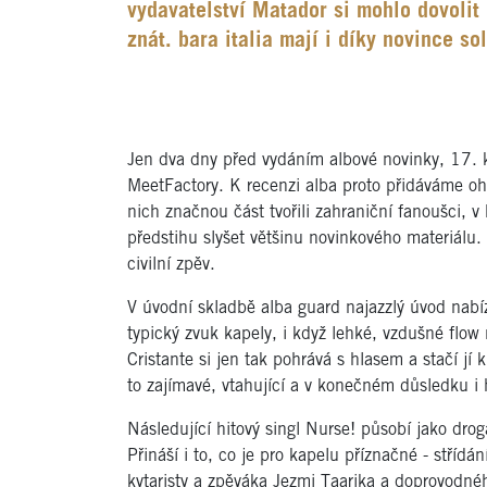
vydavatelství Matador si mohlo dovolit
znát. bara italia mají i díky novince so
Jen dva dny před vydáním albové novinky, 17. k
MeetFactory. K recenzi alba proto přidáváme ohl
nich značnou část tvořili zahraniční fanoušci,
předstihu slyšet většinu novinkového materiálu.
civilní zpěv.
V úvodní skladbě alba guard najazzlý úvod nabíze
typický zvuk kapely, i když lehké, vzdušné flow
Cristante si jen tak pohrává s hlasem a stačí jí 
to zajímavé, vtahující a v konečném důsledku i 
Následující hitový singl Nurse! působí jako drog
Přináší i to, co je pro kapelu příznačné - střídá
kytaristy a zpěváka Jezmi Taarika a doprovodné