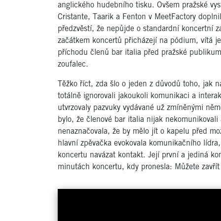
anglického hudebního tisku. Ovšem pražské vyst
Cristante, Taarik a Fenton v MeetFactory doplnil
předzvěstí, že nepůjde o standardní koncertní z
začátkem koncertů přicházejí na pódium, vítá je 
příchodu členů bar italia před pražské publiku
zoufalec.
Těžko říct, zda šlo o jeden z důvodů toho, jak 
totálně ignorovali jakoukoli komunikaci a inter
utvrzovaly pazvuky vydávané už zmíněnými něme
bylo, že členové bar italia nijak nekomunikoval
nenaznačovala, že by mělo jít o kapelu před 
hlavní zpěvačka evokovala komunikačního lídra,
koncertu navázat kontakt. Její první a jediná 
minutách koncertu, kdy pronesla: Můžete zavřít