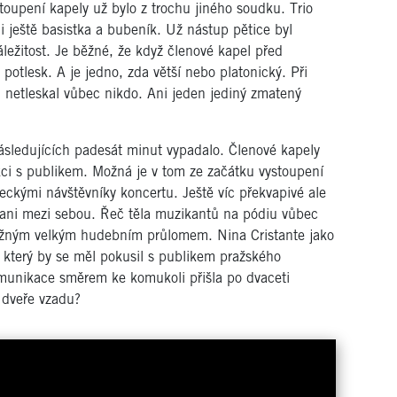
oupení kapely už bylo z trochu jiného soudku. Trio
i ještě basistka a bubeník. Už nástup pětice byl
áležitost. Je běžné, že když členové kapel před
potlesk. A je jedno, zda větší nebo platonický. Při
m netleskal vůbec nikdo. Ani jeden jediný zmatený
následujících padesát minut vypadalo. Členové kapely
akci s publikem. Možná je v tom ze začátku vystoupení
ckými návštěvníky koncertu. Ještě víc překvapivé ale
i ani mezi sebou. Řeč těla muzikantů na pódiu vůbec
možným velkým hudebním průlomem. Nina Cristante jako
 který by se měl pokusil s publikem pražského
komunikace směrem ke komukoli přišla po dvaceti
 dveře vzadu?