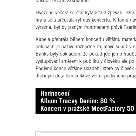
působil trochu zakřiknutě.
Hvězdou večera se stal kytarista a zpěvák Jezmi
hra a sóla určovala rytmus koncertu. K tomu naví
výrazná, byl by jasným frontmanem právě Taarik
Kapela přehrála během koncertu většinu materiá
polohách je naživo rozhodně zajímavější než v 
Banks byly dokladem, že pokud jde jen o hudbu, 
vystupování směrem k publiku v člověku ale po
Podivné konce většiny skladeb, které by člověk 
drobným detailem celkově velmi podivného praž
Hodnocení
Album Tracey Denim: 80 %
Koncert v pražské MeetFactory 50