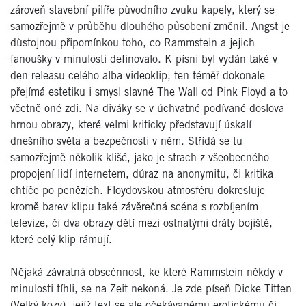
zároveň stavební pilíře původního zvuku kapely, který se
samozřejmě v průběhu dlouhého působení změnil. Angst je
důstojnou připomínkou toho, co Rammstein a jejich
fanoušky v minulosti definovalo. K písni byl vydán také v
den releasu celého alba videoklip, ten téměř dokonale
přejímá estetiku i smysl slavné The Wall od Pink Floyd a to
včetně oné zdi. Na diváky se v úchvatné podívané doslova
hrnou obrazy, které velmi kriticky představují úskalí
dnešního světa a bezpečnosti v něm. Střídá se tu
samozřejmě několik klišé, jako je strach z všeobecného
propojení lidí internetem, důraz na anonymitu, či kritika
chtíče po penězích. Floydovskou atmosféru dokresluje
kromě barev klipu také závěrečná scéna s rozbíjením
televize, či dva obrazy dětí mezi ostnatými dráty bojiště,
které celý klip rámují.
Nějaká závratná obscénnost, ke které Rammstein někdy v
minulosti tíhli, se na Zeit nekoná. Je zde píseň Dicke Titten
(Velký kozy), jejíž text se ale očekávanému erotickému či