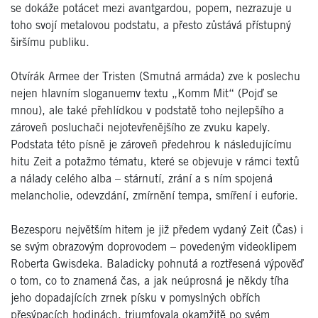
se dokáže potácet mezi avantgardou, popem, nezrazuje u
toho svojí metalovou podstatu, a přesto zůstává přístupný
širšímu publiku.
Otvírák Armee der Tristen (Smutná armáda) zve k poslechu
nejen hlavním sloganuemv textu „Komm Mit“ (Pojď se
mnou), ale také přehlídkou v podstatě toho nejlepšího a
zároveň posluchači nejotevřenějšího ze zvuku kapely.
Podstata této písně je zároveň předehrou k následujícímu
hitu Zeit a potažmo tématu, které se objevuje v rámci textů
a nálady celého alba – stárnutí, zrání a s ním spojená
melancholie, odevzdání, zmírnění tempa, smíření i euforie.
Bezesporu největším hitem je již předem vydaný Zeit (Čas) i
se svým obrazovým doprovodem – povedeným videoklipem
Roberta Gwisdeka. Baladicky pohnutá a roztřesená výpověď
o tom, co to znamená čas, a jak neúprosná je někdy tíha
jeho dopadajících zrnek písku v pomyslných obřích
přesýpacích hodinách, triumfovala okamžitě po svém