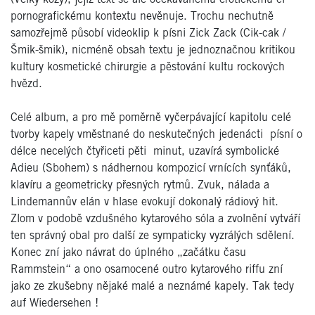
pornografickému kontextu nevěnuje. Trochu nechutně
samozřejmě působí videoklip k písni Zick Zack (Cik-cak /
Šmik-šmik), nicméně obsah textu je jednoznačnou kritikou
kultury kosmetické chirurgie a pěstování kultu rockových
hvězd.
Celé album, a pro mě poměrně vyčerpávající kapitolu celé
tvorby kapely vměstnané do neskutečných jedenácti písní o
délce necelých čtyřiceti pěti minut, uzavírá symbolické
Adieu (Sbohem) s nádhernou kompozicí vrnících synťáků,
klavíru a geometricky přesných rytmů. Zvuk, nálada a
Lindemannův elán v hlase evokují dokonalý rádiový hit.
Zlom v podobě vzdušného kytarového sóla a zvolnění vytváří
ten správný obal pro další ze sympaticky vyzrálých sdělení.
Konec zní jako návrat do úplného „začátku času
Rammstein“ a ono osamocené outro kytarového riffu zní
jako ze zkušebny nějaké malé a neznámé kapely. Tak tedy
auf Wiedersehen !