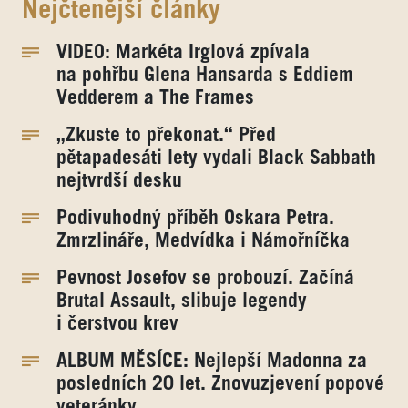
Nejčtenější články
VIDEO: Markéta Irglová zpívala
na pohřbu Glena Hansarda s Eddiem
Vedderem a The Frames
„Zkuste to překonat.“ Před
pětapadesáti lety vydali Black Sabbath
nejtvrdší desku
Podivuhodný příběh Oskara Petra.
Zmrzlináře, Medvídka i Námořníčka
Pevnost Josefov se probouzí. Začíná
Brutal Assault, slibuje legendy
i čerstvou krev
ALBUM MĚSÍCE: Nejlepší Madonna za
posledních 20 let. Znovuzjevení popové
veteránky