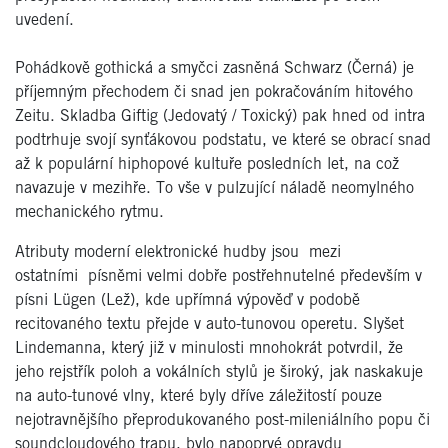
uvedení.
Pohádkově gothická a smyčci zasněná Schwarz (Černá) je
příjemným přechodem či snad jen pokračováním hitového
Zeitu. Skladba Giftig (Jedovatý / Toxický) pak hned od intra
podtrhuje svojí synťákovou podstatu, ve které se obrací snad
až k populární hiphopové kultuře posledních let, na což
navazuje v mezihře. To vše v pulzující náladě neomylného
mechanického rytmu.
Atributy moderní elektronické hudby jsou mezi
ostatními písněmi velmi dobře postřehnutelné především v
písni Lügen (Lež), kde upřímná výpověď v podobě
recitovaného textu přejde v auto-tunovou operetu. Slyšet
Lindemanna, který již v minulosti mnohokrát potvrdil, že
jeho rejstřík poloh a vokálních stylů je široký, jak naskakuje
na auto-tunové vlny, které byly dříve záležitostí pouze
nejotravnějšího přeprodukovaného post-mileniálního popu či
soundcloudového trapu, bylo napoprvé opravdu