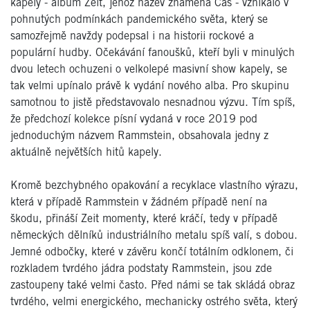
kapely - album Zeit, jehož název znamená Čas - vznikalo v
pohnutých podmínkách pandemického světa, který se
samozřejmě navždy podepsal i na historii rockové a
populární hudby. Očekávání fanoušků, kteří byli v minulých
dvou letech ochuzeni o velkolepé masivní show kapely, se
tak velmi upínalo právě k vydání nového alba. Pro skupinu
samotnou to jistě představovalo nesnadnou výzvu. Tím spíš,
že předchozí kolekce písní vydaná v roce 2019 pod
jednoduchým názvem Rammstein, obsahovala jedny z
aktuálně největších hitů kapely.
Kromě bezchybného opakování a recyklace vlastního výrazu,
která v případě Rammstein v žádném případě není na
škodu, přináší Zeit momenty, které kráčí, tedy v případě
německých dělníků industriálního metalu spíš valí, s dobou.
Jemné odbočky, které v závěru končí totálním odklonem, či
rozkladem tvrdého jádra podstaty Rammstein, jsou zde
zastoupeny také velmi často. Před námi se tak skládá obraz
tvrdého, velmi energického, mechanicky ostrého světa, který