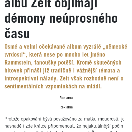
albu Zeit objímají
démony neúprosného
času
Osmé a velmi očekávané album vyzrálé „německé
tvrdosti“, která nese po mnoho let jméno
Rammstein, fanoušky potěší. Kromě skutečných
hitovek přináší již tradičně i vážnější témata a
introspektivní nálady. Zeit však rozhodně není o
sentimentálních vzpomínkách na mládí.
Reklama
Reklama
Protože opakování bývá považováno za matku moudrosti, je
nasnadě i zde krátce připomenout, že nejaktuálnější počin