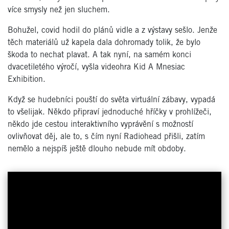
více smysly než jen sluchem.
Bohužel, covid hodil do plánů vidle a z výstavy sešlo. Jenže
těch materiálů už kapela dala dohromady tolik, že bylo
škoda to nechat plavat. A tak nyní, na samém konci
dvacetiletého výročí, vyšla videohra Kid A Mnesiac
Exhibition.
Když se hudebníci pouští do světa virtuální zábavy, vypadá
to všelijak. Někdo připraví jednoduché hříčky v prohlížeči,
někdo jde cestou interaktivního vyprávění s možností
ovlivňovat děj, ale to, s čím nyní Radiohead přišli, zatím
nemělo a nejspíš ještě dlouho nebude mít obdoby.