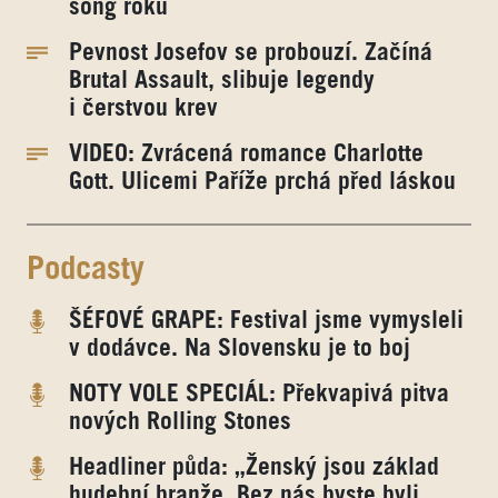
song roku
Pevnost Josefov se probouzí. Začíná
Brutal Assault, slibuje legendy
i čerstvou krev
VIDEO: Zvrácená romance Charlotte
Gott. Ulicemi Paříže prchá před láskou
Podcasty
ŠÉFOVÉ GRAPE: Festival jsme vymysleli
v dodávce. Na Slovensku je to boj
NOTY VOLE SPECIÁL: Překvapivá pitva
nových Rolling Stones
Headliner půda: „Ženský jsou základ
hudební branže. Bez nás byste byli