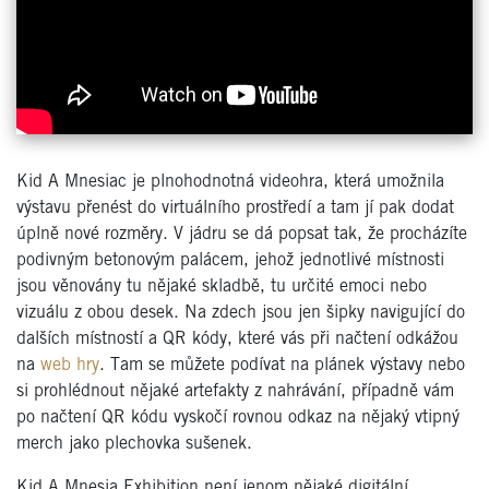
Kid A Mnesiac je plnohodnotná videohra, která umožnila
výstavu přenést do virtuálního prostředí a tam jí pak dodat
úplně nové rozměry. V jádru se dá popsat tak, že procházíte
podivným betonovým palácem, jehož jednotlivé místnosti
jsou věnovány tu nějaké skladbě, tu určité emoci nebo
vizuálu z obou desek. Na zdech jsou jen šipky navigující do
dalších místností a QR kódy, které vás při načtení odkážou
na
web hry
. Tam se můžete podívat na plánek výstavy nebo
si prohlédnout nějaké artefakty z nahrávání, případně vám
po načtení QR kódu vyskočí rovnou odkaz na nějaký vtipný
merch jako plechovka sušenek.
Kid A Mnesia Exhibition není jenom nějaké digitální