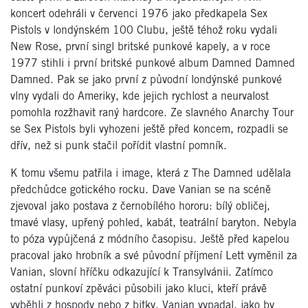
koncert odehráli v červenci 1976 jako předkapela Sex
Pistols v londýnském 100 Clubu, ještě téhož roku vydali
New Rose
, první singl britské punkové kapely, a v roce
1977 stihli i první britské punkové album
Damned Damned
Damned
. Pak se jako první z původní londýnské punkové
vlny vydali do Ameriky, kde jejich rychlost a neurvalost
pomohla rozžhavit raný hardcore. Ze slavného Anarchy Tour
se Sex Pistols byli vyhozeni ještě před koncem, rozpadli se
dřív, než si punk stačil pořídit vlastní pomník.
K tomu všemu patřila i image, která z The Damned udělala
předchůdce gotického rocku. Dave Vanian se na scéně
zjevoval jako postava z černobílého hororu: bílý obličej,
tmavé vlasy, upřený pohled, kabát, teatrální baryton. Nebyla
to póza vypůjčená z módního časopisu. Ještě před kapelou
pracoval jako hrobník a své původní příjmení Lett vyměnil za
Vanian, slovní hříčku odkazující k Transylvánii. Zatímco
ostatní punkoví zpěváci působili jako kluci, kteří právě
vyběhli z hospody nebo z bitky, Vanian vypadal, jako by