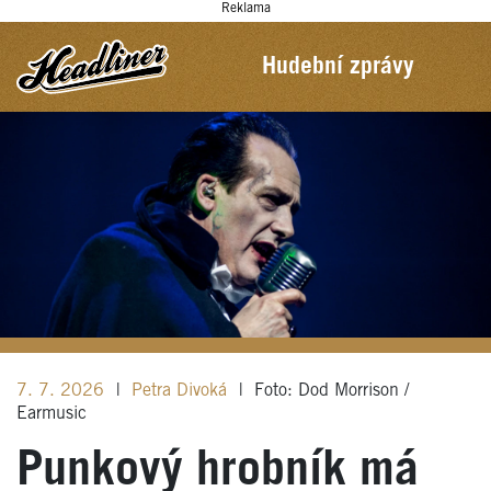
Reklama
Hudební zprávy
7. 7. 2026
|
Petra Divoká
|
Foto: Dod Morrison /
Earmusic
Punkový hrobník má