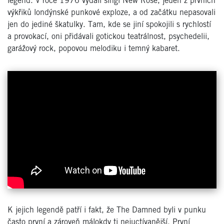
legend. V roce 1976 vydali singl
New Rose
, jeden z prvních
výkřiků londýnské punkové exploze, a od začátku nepasovali
jen do jediné škatulky. Tam, kde se jiní spokojili s rychlostí
a provokací, oni přidávali gotickou teatrálnost, psychedelii,
garážový rock, popovou melodiku i temný kabaret.
K jejich legendě patří i fakt, že The Damned byli v punku
často první a zároveň málokdy ti nejuctívanější. První