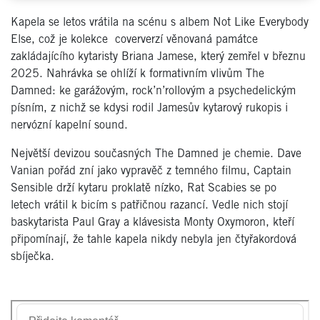
Kapela se letos vrátila na scénu s albem
Not Like Everybody
Else
, což je kolekce coververzí věnovaná památce
zakládajícího kytaristy Briana Jamese, který zemřel v březnu
2025. Nahrávka se ohlíží k formativním vlivům The
Damned: ke garážovým, rock’n’rollovým a psychedelickým
písním, z nichž se kdysi rodil Jamesův kytarový rukopis i
nervózní kapelní sound.
Největší devizou současných The Damned je chemie. Dave
Vanian pořád zní jako vypravěč z temného filmu, Captain
Sensible drží kytaru proklatě nízko, Rat Scabies se po
letech vrátil k bicím s patřičnou razancí. Vedle nich stojí
baskytarista Paul Gray a klávesista Monty Oxymoron, kteří
připomínají, že tahle kapela nikdy nebyla jen čtyřakordová
sbíječka.