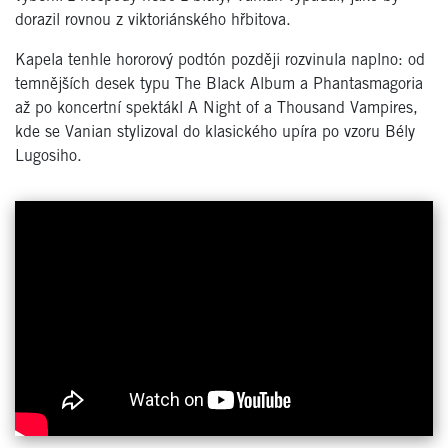
dorazil rovnou z viktoriánského hřbitova.
Kapela tenhle hororový podtón později rozvinula naplno: od
temnějších desek typu
The Black Album
a
Phantasmagoria
až po koncertní spektákl
A Night of a Thousand Vampires
,
kde se Vanian stylizoval do klasického upíra po vzoru Bély
Lugosiho.