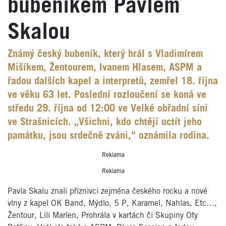
bubeníkem Pavlem
Skalou
Známý český bubeník, který hrál s Vladimírem
Mišíkem, Žentourem, Ivanem Hlasem, ASPM a
řadou dalších kapel a interpretů, zemřel 18. října
ve věku 63 let. Poslední rozloučení se koná ve
středu 29. října od 12:00 ve Velké obřadní síni
ve Strašnicích. „Všichni, kdo chtějí uctít jeho
památku, jsou srdečně zváni,“ oznámila rodina.
Reklama
Reklama
Pavla Skalu znali příznivci zejména českého rocku a nové
vlny z kapel OK Band, Mýdlo, 5 P, Karamel, Nahlas, Etc…,
Žentour, Lili Marlen, Prohrála v kartách či Skupiny Oty