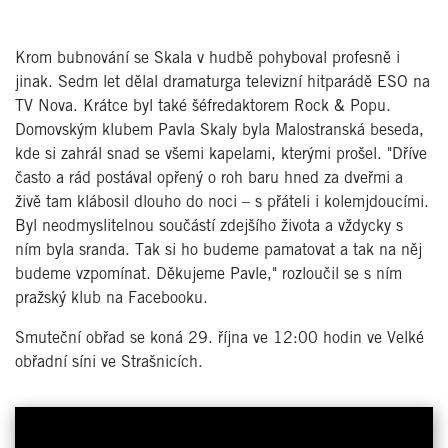
Krom bubnování se Skala v hudbě pohyboval profesně i
jinak. Sedm let dělal dramaturga televizní hitparádě ESO na
TV Nova. Krátce byl také šéfredaktorem Rock & Popu.
Domovským klubem Pavla Skaly byla Malostranská beseda,
kde si zahrál snad se všemi kapelami, kterými prošel. "Dříve
často a rád postával opřený o roh baru hned za dveřmi a
živě tam klábosil dlouho do noci – s přáteli i kolemjdoucími.
Byl neodmyslitelnou součástí zdejšího života a vždycky s
ním byla sranda. Tak si ho budeme pamatovat a tak na něj
budeme vzpomínat. Děkujeme Pavle," rozloučil se s ním
pražský klub na Facebooku.
Smuteční obřad se koná 29. října ve 12:00 hodin ve Velké
obřadní síni ve Strašnicích.