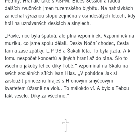
Petřiny. Hrál ale také s ASPM, Blues Session a řadou
dalších zvučných jmen tuzemského bigbítu. Na nahrávkách
zanechal výraznou stopu zejména v osmdesátých letech, kdy
hrál na uznávaných deskách a singlech.
„Pavle, noc byla špatná, ale plná vzpomínek. Vzpomínek na
muziku, co jsme spolu dělali. Desky Noční chodec, Cesta
tam a zase zpátky, L.P 93 a Šakalí léta. To byla jízda. A k
tomu nespočet koncertů a jiných hraní až do rána. Šlo to
všechno jakoby lehce díky Tobě,“ vzpomínal na Skalu na
svých sociálních sítích Ivan Hlas. „V pohádce Jak si
zasloužit princeznu hraješ s Hronovým smyčcovým
kvartetem úžasně na violu. To málokdo ví. A bylo s Tebou
fakt veselo. Díky za všechno.“