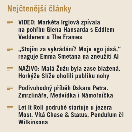
Nejčtenější články
VIDEO: Markéta Irglová zpívala
na pohřbu Glena Hansarda s Eddiem
Vedderem a The Frames
„Stojím za vykrádání? Moje ego jásá,“
reaguje Emma Smetana na zneužití AI
NAŽIVO: Malá Žužu byla zase blažená.
Horkýže Slíže oholili publiku nohy
Podivuhodný příběh Oskara Petra.
Zmrzlináře, Medvídka i Námořníčka
Let It Roll podruhé startuje u jezera
Most. Vítá Chase & Status, Pendulum či
Wilkinsona