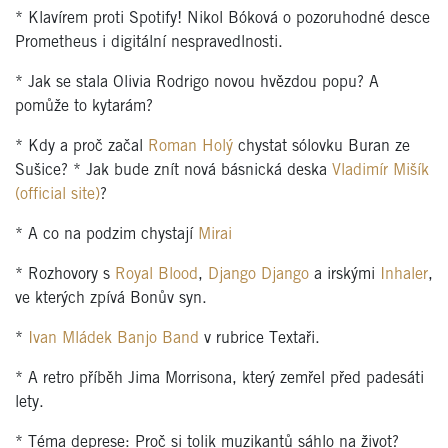
* Klavírem proti Spotify! Nikol Bóková o pozoruhodné desce
Prometheus i digitální nespravedlnosti.
* Jak se stala Olivia Rodrigo novou hvězdou popu? A
pomůže to kytarám?
* Kdy a proč začal
Roman Holý
chystat sólovku Buran ze
Sušice? * Jak bude znít nová básnická deska
Vladimír Mišík
(official site)
?
* A co na podzim chystají
Mirai
* Rozhovory s
Royal Blood
,
Django Django
a irskými
Inhaler
,
ve kterých zpívá Bonův syn.
*
Ivan Mládek Banjo Band
v rubrice Textaři.
* A retro příběh Jima Morrisona, který zemřel před padesáti
lety.
* Téma deprese: Proč si tolik muzikantů sáhlo na život?