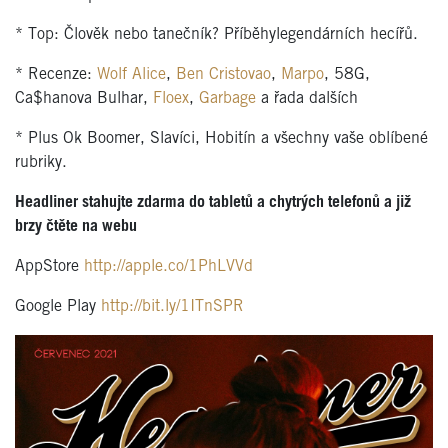
* Top: Člověk nebo tanečník? Příběhylegendárních hecířů.
* Recenze:
Wolf Alice
,
Ben Cristovao
,
Marpo
, 58G,
Ca$hanova Bulhar,
Floex
,
Garbage
a řada dalších
* Plus Ok Boomer, Slavíci, Hobitín a všechny vaše oblíbené
rubriky.
Headliner stahujte zdarma do tabletů a chytrých telefonů a již
brzy čtěte na webu
AppStore
http://apple.co/1PhLVVd
Google Play
http://bit.ly/1ITnSPR