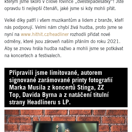
kterým jsme skoro v cílové rovince „dvěstěpadesátky“! Jste
opravdu ti nejlepší čtenáři, jaké jsme si kdy mohli přát.
Velké díky patří i všem muzikantům a lidem z branže, kteří
nás podporují. Velmi nám chybí živá hudba, proto jsme se
nyní na
www.hithit.cz/headliner
rozhodli přidat nové
odměny, které jsou zároveň naším přáním do roku 2021.
Aby se znovu hrála hudba naživo a mohli jsme se potkávat
na koncertech a festivalech.
Připravili jsme limitované, autorem
signované zarámované printy fotografií
Marka Musila z koncertů Stinga, ZZ
Top, Davida Byrna a z natáčení titulní
strany Headlineru s LP.