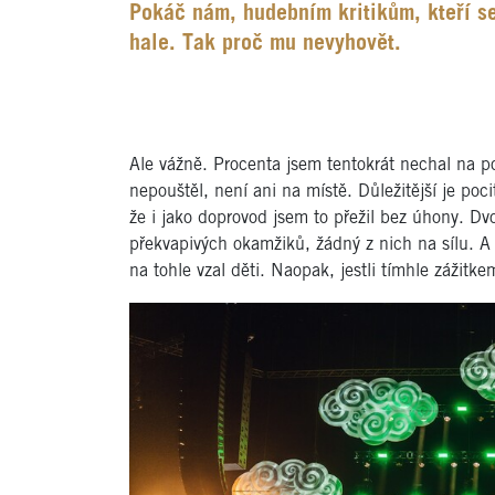
Pokáč nám, hudebním kritikům, kteří se
hale. Tak proč mu nevyhovět.
Ale vážně. Procenta jsem tentokrát nechal na po
nepouštěl, není ani na místě. Důležitější je poci
že i jako doprovod jsem to přežil bez úhony. D
překvapivých okamžiků, žádný z nich na sílu. 
na tohle vzal děti. Naopak, jestli tímhle zážitke