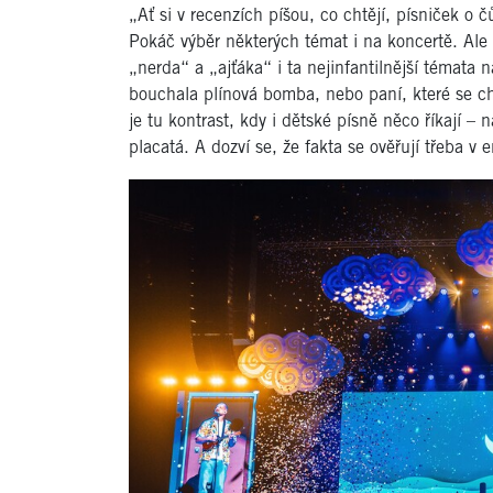
„Ať si v recenzích píšou, co chtějí, písniček o 
Pokáč výběr některých témat i na koncertě. Ale
„nerda“ a „ajťáka“ i ta nejinfantilnější témata n
bouchala plínová bomba, nebo paní, které se ch
je tu kontrast, kdy i dětské písně něco říkají –
placatá. A dozví se, že fakta se ověřují třeba v 