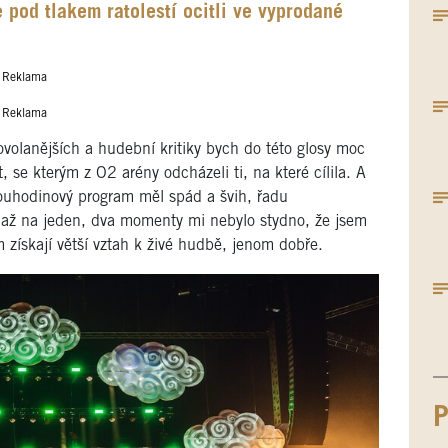
 pod tlakem ratolestí ocitli ve vyprodané
Reklama
Reklama
volanějších a hudební kritiky bych do této glosy moc
t, se kterým z O2 arény odcházeli ti, na které cílila. A
vouhodinový program měl spád a švih, řadu
A až na jeden, dva momenty mi nebylo stydno, že jsem
m získají větší vztah k živé hudbě, jenom dobře.
P