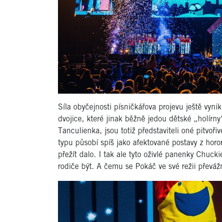
Síla obyčejnosti písničkářova projevu ještě vynik
dvojice, které jinak běžně jedou dětské „holírny
Tanculienka, jsou totiž představiteli oné pitvoř
typu působí spíš jako afektované postavy z horo
přežít dalo. I tak ale tyto oživlé panenky Chuc
rodiče být. A čemu se Pokáč ve své režii převáž