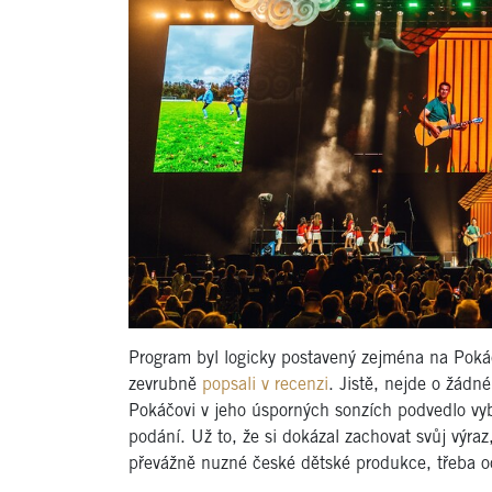
Program byl logicky postavený zejména na Poká
zevrubně
popsali v recenzi
. Jistě, nejde o žádné
Pokáčovi v jeho úsporných sonzích podvedlo vyba
podání. Už to, že si dokázal zachovat svůj výraz,
převážně nuzné české dětské produkce, třeba o