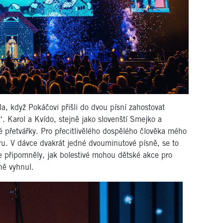
la, když Pokáčovi přišli do dvou písní zahostovat
“. Karol a Kvído, stejně jako slovenští Smejko a
ivé přetvářky. Pro přecitlivělého dospělého člověka mého
ru. V dávce dvakrát jedné dvouminutové písně, se to
kie připomněly, jak bolestivé mohou dětské akce pro
ně vyhnul.