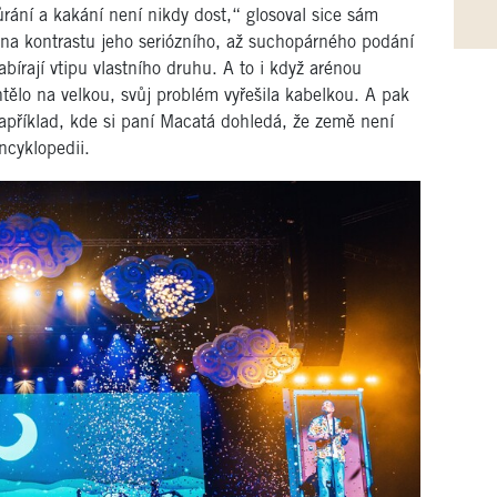
čůrání a kakání není nikdy dost,“ glosoval sice sám
 na kontrastu jeho seriózního, až suchopárného podání
abírají vtipu vlastního druhu. A to i když arénou
tělo na velkou, svůj problém vyřešila kabelkou. A pak
 například, kde si paní Macatá dohledá, že země není
encyklopedii.