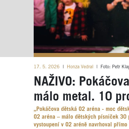
17. 5. 2026
|
Honza Vedral
|
Foto: Petr Kla
NAŽIVO: Pokáčova
málo metal. 10 pr
„Pokáčova dětská O2 aréna - moc děts
O2 aréna – málo dětských písniček 30 
vystoupení v O2 aréně navrhoval přímo