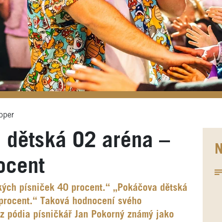
pper
 dětská O2 aréna –
N
ocent
kých písniček 40 procent.“ „Pokáčova dětská
procent.“ Taková hodnocení svého
 z pódia písničkář Jan Pokorný známý jako