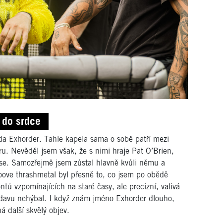
o do srdce
nda Exhorder. Tahle kapela sama o sobě patří mezi
ru. Nevěděl jsem však, že s nimi hraje Pat O’Brien,
pse. Samozřejmě jsem zůstal hlavně kvůli němu a
ove thrashmetal byl přesně to, co jsem po obědě
ntů vzpomínajících na staré časy, ale precizní, valivá
v davu nehýbal. I když znám jméno Exhorder dlouho,
á další skvělý objev.