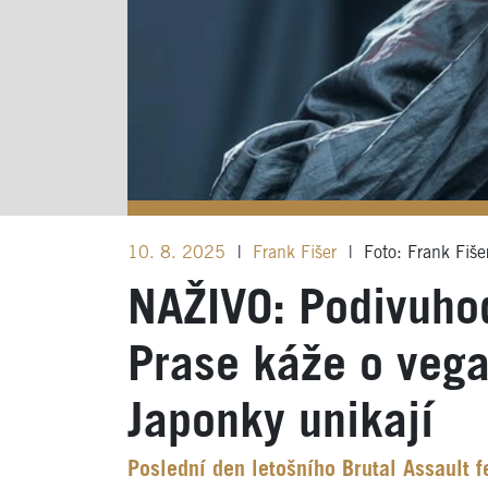
10. 8. 2025
|
Frank Fišer
|
Foto: Frank Fiše
NAŽIVO: Podivuhod
Prase káže o vegan
Japonky unikají
Poslední den letošního Brutal Assault f