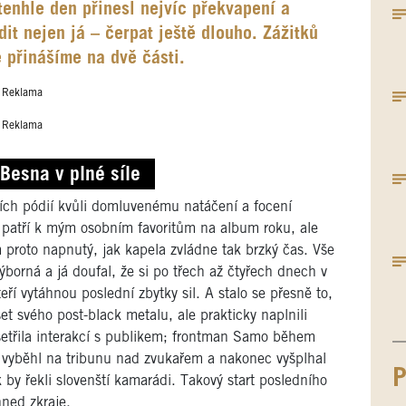
tenhle den přinesl nejvíc překvapení a
dit nejen já – čerpat ještě dlouho. Zážitků
e přinášíme na dvě části.
Reklama
Reklama
Besna v plné síle
ích pódií kvůli domluvenému natáčení a focení
 patří k mým osobním favoritům na album roku, ale
m proto napnutý, jak kapela zvládne tak brzký čas. Vše
výborná a já doufal, že si po třech až čtyřech dnech v
teří vytáhnou poslední zbytky sil. A stalo se přesně to,
set svého post-black metalu, ale prakticky naplnili
ešetřila interakcí s publikem; frontman Samo během
, vyběhl na tribunu nad zvukařem a nakonec vyšplhal
P
 by řekli slovenští kamarádi. Takový start posledního
hned zkraje.