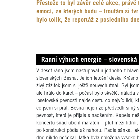
Přestože to byl závěr celé akce, právě 
emocí, ze kterých budu – troufám si tvr
bylo tolik, že reportáž z posledního dn
Ranní výbuch energie – slovenská 
V deset ráno jsem nastupoval u jednoho z hlavn
slovenských Besna. Jejich letošní deska Krásno
živý zážitek jsem si ještě neuvychutnal. Byl jse
ale hrálo do karet – počasí bylo skvělé, nálada 
josefovské pevnosti najde cestu co nejvíc lidí, k
co jsem si přál. Besna nejen že předvedli silný 
pevnost, která je přijala s nadšením. Kapela n
koncertu snad uběhl maraton – plul mezi lidmi
po konstrukci pódia až nahoru. Padla sánka, jak
dne nikdo nečekal, laťka byla položena vysoko 