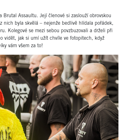
 Brutal Assaultu. Její členové si zaslouží obrovskou
z nich byla skvělá – nejenže bedlivě hlídala pořádek,
ru. Kolegové se mezi sebou povzbuzovali a drželi při
 vidět, jak si umí užít chvíle ve fotopitech, když
Díky vám všem za to!