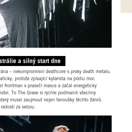
rálie a silný start dne
 rána – nekompromisní deathcore s prvky death metalu.
ticky, protože zpívající kytarista na pódiu moc
išel frontman v prasečí masce a začal energeticky
anství. To The Grave si rychle podmanili všechny
, který musel zaujmout nejen fanoušky těchto žánrů.
 radostí za sebou.