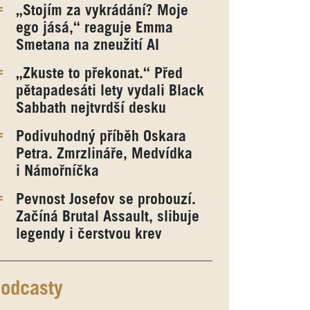
„Stojím za vykrádání? Moje
ego jásá,“ reaguje Emma
Smetana na zneužití AI
„Zkuste to překonat.“ Před
pětapadesáti lety vydali Black
Sabbath nejtvrdší desku
Podivuhodný příběh Oskara
Petra. Zmrzlináře, Medvídka
i Námořníčka
Pevnost Josefov se probouzí.
Začíná Brutal Assault, slibuje
legendy i čerstvou krev
odcasty