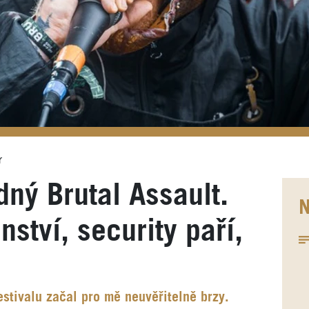
r
ný Brutal Assault.
N
ství, security paří,
estivalu začal pro mě neuvěřitelně brzy.