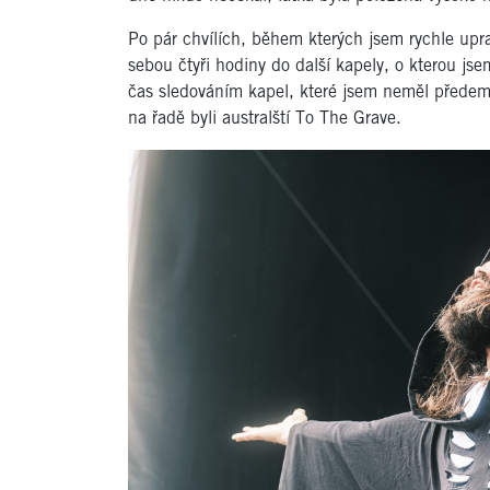
Po pár chvílích, během kterých jsem rychle uprav
sebou čtyři hodiny do další kapely, o kterou js
čas sledováním kapel, které jsem neměl předem
na řadě byli australští To The Grave.