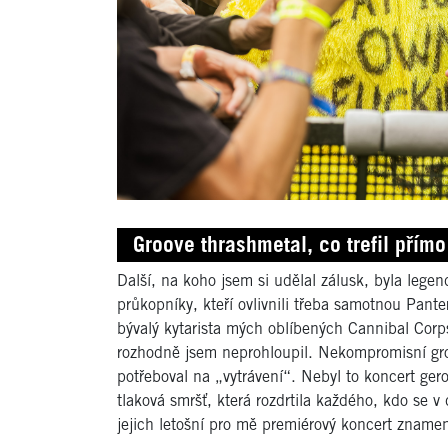
Groove thrashmetal, co trefil přím
Další, na koho jsem si udělal zálusk, byla lege
průkopníky, kteří ovlivnili třeba samotnou Pante
bývalý kytarista mých oblíbených Cannibal Cor
rozhodně jsem neprohloupil. Nekompromisní gro
potřeboval na „vytrávení“. Nebyl to koncert gero
tlaková smršť, která rozdrtila každého, kdo se 
jejich letošní pro mě premiérový koncert znamen