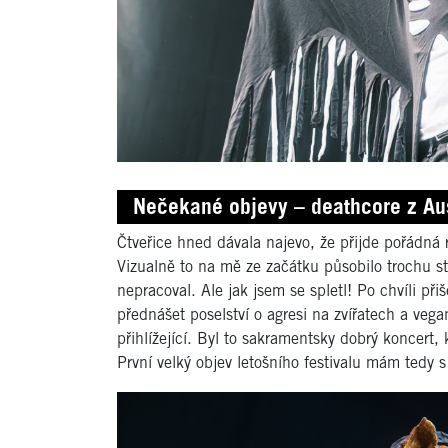
Nečekané objevy – deathcore z Aust
Čtveřice hned dávala najevo, že přijde pořádná
Vizualně to na mě ze začátku působilo trochu sta
nepracoval. Ale jak jsem se spletl! Po chvíli př
přednášet poselství o agresi na zvířatech a veg
přihlížející. Byl to sakramentsky dobrý koncert
První velký objev letošního festivalu mám tedy s