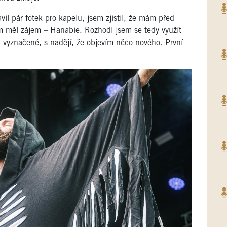
il pár fotek pro kapelu, jsem zjistil, že mám před
em měl zájem – Hanabie. Rozhodl jsem se tedy využít
 vyznačené, s nadějí, že objevím něco nového. První