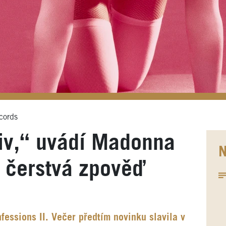
cords
iv,“ uvádí Madonna
N
 čerstvá zpověď
essions II. Večer předtím novinku slavila v