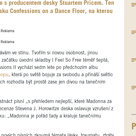
m s producentem desky Stuartem Pricem. Ten
esku Confessions on a Dance Floor, na kterou
Reklama
Reklama
vávám ve stínu. Tvořím si novou osobnost, jinou
začátku úvodní skladby I Feel So Free téměř šeptá,
ssions II vychází sedm lete po předchozím albu
popu
, která po světě bojuje za svobodu a přináší světlo
ch rozhodla být prostě zase jen divou na tanečním
stnáct písní „s přehledem nejlepší, které Madonna za
 recenze Stevena J. Horowitze deska oslavuje vzrušení z
iku: „Madonna je pořád tady a kraluje tanečnímu
P
 nových písních zkoumá témata lásky, traumatu, ztráty