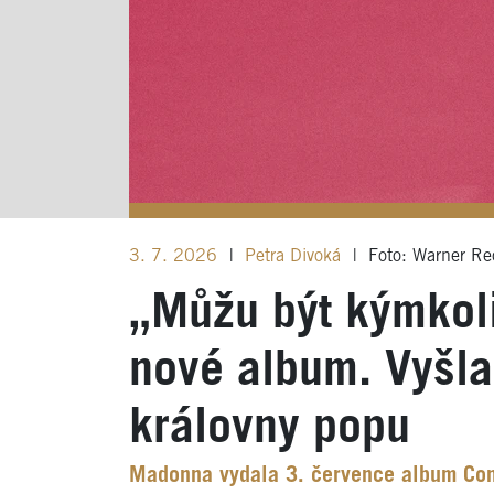
3. 7. 2026
|
Petra Divoká
|
Foto: Warner Re
„Můžu být kýmkol
nové album. Vyšla
královny popu
Madonna vydala 3. července album Conf