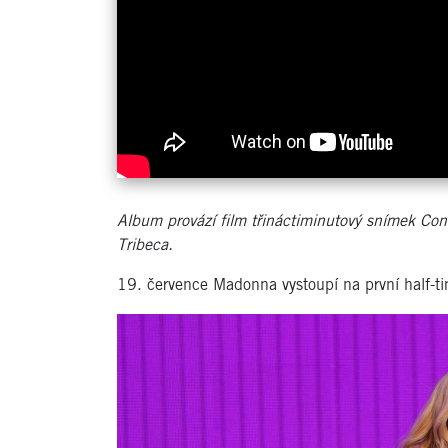
Album provází film třináctiminutový snímek Conf
Tribeca.
Album provází film třináctiminutový snímek Conf
Tribeca.
19. července Madonna vystoupí na první half-tim