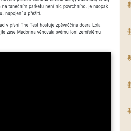
že na tanečním parketu není nic povrchního, je naopak
, napojení a přežití.
ad v písni The Test hostuje zpěvaččina dcera Lola
ragile zase Madonna věnovala svému loni zemřelému