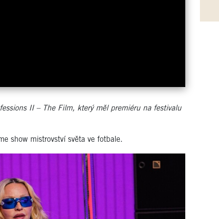
essions II – The Film, který měl premiéru na festivalu
essions II – The Film, který měl premiéru na festivalu
e show mistrovství světa ve fotbale.