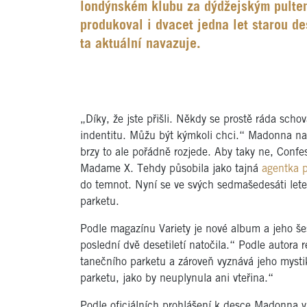
londýnském klubu za dýdžejským pulte
produkoval i dvacet jedna let starou d
ta aktuální navazuje.
„Díky, že jste přišli. Někdy se prostě ráda scho
indentitu. Můžu být kýmkoli chci.“ Madonna na 
brzy to ale pořádně rozjede. Aby taky ne, Confe
Madame X. Tehdy působila jako tajná
agentka 
do temnot. Nyní se ve svých sedmašedesáti lete
parketu.
Podle magazínu Variety je nové album a jeho še
poslední dvě desetiletí natočila.“ Podle autora
tanečního parketu a zároveň vyznává jeho myst
parketu, jako by neuplynula ani vteřina.“
Podle oficiálních prohlášení k desce Madonna v