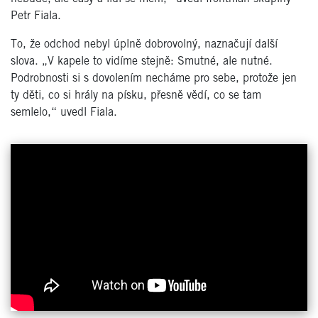
Petr Fiala.
To, že odchod nebyl úplně dobrovolný, naznačují další
slova. „V kapele to vidíme stejně: Smutné, ale nutné.
Podrobnosti si s dovolením necháme pro sebe, protože jen
ty děti, co si hrály na písku, přesně vědí, co se tam
semlelo,“ uvedl Fiala.