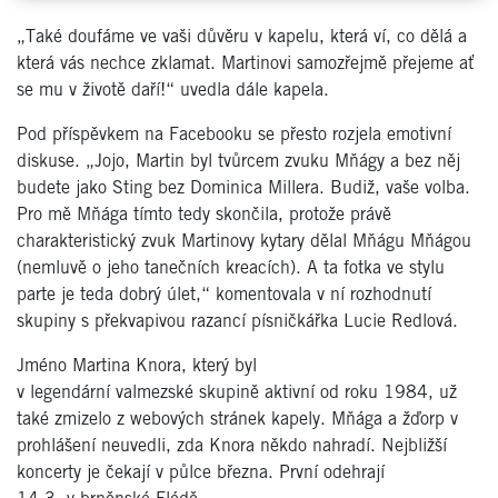
„Také doufáme ve vaši důvěru v kapelu, která ví, co dělá a
která vás nechce zklamat. Martinovi samozřejmě přejeme ať
se mu v životě daří!“ uvedla dále kapela.
Pod příspěvkem na Facebooku se přesto rozjela emotivní
diskuse. „Jojo, Martin byl tvůrcem zvuku Mňágy a bez něj
budete jako Sting bez Dominica Millera. Budiž, vaše volba.
Pro mě Mňága tímto tedy skončila, protože právě
charakteristický zvuk Martinovy kytary dělal Mňágu Mňágou
(nemluvě o jeho tanečních kreacích). A ta fotka ve stylu
parte je teda dobrý úlet,“ komentovala v ní rozhodnutí
skupiny s překvapivou razancí písničkářka Lucie Redlová.
Jméno Martina Knora, který byl
v legendární valmezské skupině aktivní od roku 1984, už
také zmizelo z webových stránek kapely. Mňága a žďorp v
prohlášení neuvedli, zda Knora někdo nahradí. Nejbližší
koncerty je čekají v půlce března. První odehrají