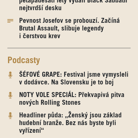
pětapadesáti lety vydali Black Sabbath
nejtvrdší desku
Pevnost Josefov se probouzí. Začíná
Brutal Assault, slibuje legendy
i čerstvou krev
Podcasty
ŠÉFOVÉ GRAPE: Festival jsme vymysleli
v dodávce. Na Slovensku je to boj
NOTY VOLE SPECIÁL: Překvapivá pitva
nových Rolling Stones
Headliner půda: „Ženský jsou základ
hudební branže. Bez nás byste byli
vyřízení“