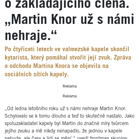
o zakládajícího člena.
„Martin Knor už s námi
nehraje.“
Po čtyřiceti letech ve valmezské kapele skončil
kytarista, který pomáhal stvořit její zvuk. Zpráva
o odchodu Martina Knora se objevila na
sociálních sítích kapely.
Reklama
Reklama
„Od ledna letošního roku už s námi nehraje Martin Knor.
Schylovalo se k tomu dlouho a teď to skutečně nastalo. Jako
spoluzakladatel kapely byl Martin do značné míry tvůrcem
jejího zvuku a mě nikdy nenapadlo, že jednou v kapele
nebude, ale časy a lidi se mění,“ uvedl frontman skupiny