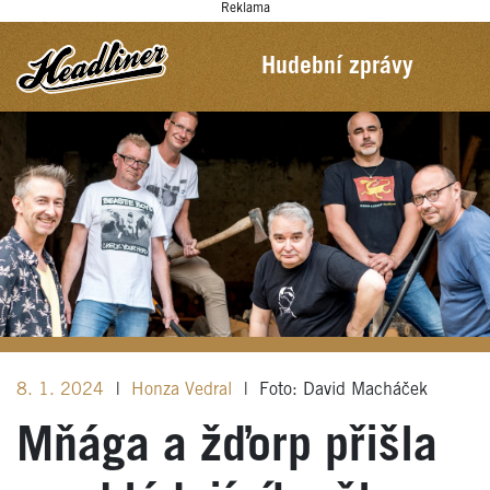
Reklama
Hudební zprávy
8. 1. 2024
|
Honza Vedral
|
Foto: David Macháček
Mňága a žďorp přišla