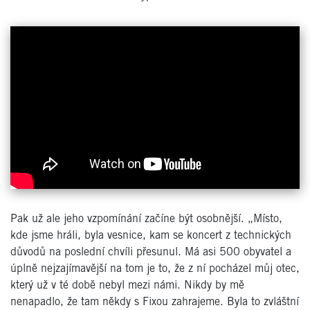
Pak už ale jeho vzpomínání začíne být osobnější. „Místo,
kde jsme hráli, byla vesnice, kam se koncert z technických
důvodů na poslední chvíli přesunul. Má asi 500 obyvatel a
úplně nejzajímavější na tom je to, že z ní pocházel můj otec,
který už v té době nebyl mezi námi. Nikdy by mě
nenapadlo, že tam někdy s Fixou zahrajeme. Byla to zvláštní