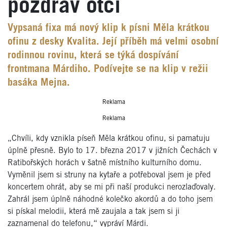
pozdrav otci
Vypsaná fixa má nový klip k písni Měla krátkou
ofinu z desky Kvalita. Její příběh má velmi osobní
rodinnou rovinu, která se týká dospívání
frontmana Márdiho. Podívejte se na klip v režii
basáka Mejna.
Reklama
Reklama
„Chvíli, kdy vznikla píseň Měla krátkou ofinu, si pamatuju
úplně přesně. Bylo to 17. března 2017 v jižních Čechách v
Ratibořských horách v šatně místního kulturního domu.
Vyměnil jsem si struny na kytaře a potřeboval jsem je před
koncertem ohrát, aby se mi při naší produkci nerozlaďovaly.
Zahrál jsem úplně náhodné kolečko akordů a do toho jsem
si pískal melodii, která mě zaujala a tak jsem si ji
zaznamenal do telefonu,“ vypráví Márdi.