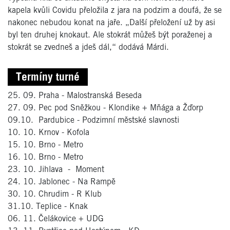
kapela kvůli Covidu přeložila z jara na podzim a doufá, že se
nakonec nebudou konat na jaře. „Další přeložení už by asi
byl ten druhej knokaut. Ale stokrát můžeš být poraženej a
stokrát se zvedneš a jdeš dál,“ dodává Márdi.
Termíny turné
25. 09. Praha - Malostranská Beseda
27. 09. Pec pod Sněžkou - Klondike + Mňága a Žďorp
09.10. Pardubice - Podzimní městské slavnosti
10. 10. Krnov - Kofola
15. 10. Brno - Metro
16. 10. Brno - Metro
23. 10. Jihlava - Moment
24. 10. Jablonec - Na Rampě
30. 10. Chrudim - R Klub
31.10. Teplice - Knak
06. 11. Čelákovice + UDG