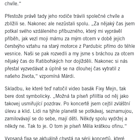
chvíle.“
Přestože právě tady jeho rodiče trávili společné chvíle a
zblížili se. Nakonec ale nezůstali spolu. „Za nějaký čas jsem
potkal svého vzdáleného příbuzného, který mi vyprávěl
příběh, jak vezl moji mámu za mým otcem v době jejich
čerstvýho vztahu na starý motorce z Pardubic přímo do téhle
vesnice. Naši se pak rozvedli a my jsme s bráchou za otcem
nějaký čas do Ratibořských hor dojížděli. Nakonec si nás
přestal vyzvedávat a úplně se na dlouhej čas vytratil z
našeho života,“ vzpomíná Márdi.
Skladbu, ke které teď natočil video basák Fixy Mejn, tak
bere dost symbolicky. „Možná ta píseň přilítla od něj jako
takovej usmiřující pozdrav. Po koncertě jsem cejtil zvláštní
úlevu a klid. Lidi na týhle planetě se potkávaj, seznamujou,
zamilovávají se do sebe, mají děti. Někdy spolu vydržej a
někdy ne. Tak to je. O tom je píseň Měla krátkou ofinu.“
Vypsaná fixa se aktuálně chystá na sérii koncertů, které