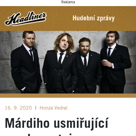
Reklama
Hudební zprávy
16. 9. 2020
|
Honza Vedral
Márdiho usmiřující