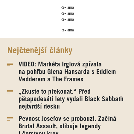
Reklama
Reklama
Reklama
Reklama
Nejčtenější články
VIDEO: Markéta Irglová zpívala
na pohřbu Glena Hansarda s Eddiem
Vedderem a The Frames
„Zkuste to překonat.“ Před
pětapadesáti lety vydali Black Sabbath
nejtvrdší desku
Pevnost Josefov se probouzí. Začíná
Brutal Assault, slibuje legendy
i čerstvou krev