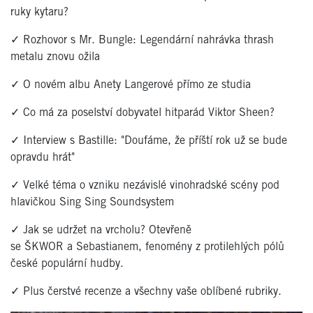
ruky kytaru?
✓ Rozhovor s Mr. Bungle: Legendární nahrávka thrash
metalu znovu ožila
✓ O novém albu Anety Langerové přímo ze studia
✓ Co má za poselství dobyvatel hitparád Viktor Sheen?
✓ Interview s Bastille: "Doufáme, že příští rok už se bude
opravdu hrát"
✓ Velké téma o vzniku nezávislé vinohradské scény pod
hlavičkou Sing Sing Soundsystem
✓ Jak se udržet na vrcholu? Otevřeně
se ŠKWOR a Sebastianem, fenomény z protilehlých pólů
české populární hudby.
✓ Plus čerstvé recenze a všechny vaše oblíbené rubriky.