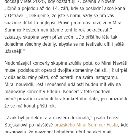
dočkají v létě 2025, kdy odstartují 7. června v Novém
Jičíně a pojedou až do 14. září, kdy se poslední akce koná
v Ostravě. „Děkujeme, že jste s námi, vždy se pro vás
snažíme dělat to nejlepší. Právě proto nás mrzí, že v Mirai
Summer Festech nemůžeme tenhle rok pokračovat,“
vzkazuje skupina svým příznivcům „Do příštího léta tak
doladíme všechny detaily, abyste se na festivalu cítili ještě
úžasněji!“
Nadcházející koncerty skupina zrušila poté, co Mirai Navrátil
musel podstoupit operaci dvojité zlomeniny čelisti, již utrpěl
v důsledku rány pěstí, což potvrdil na svém instagramu.
Mirai neuvedli, jestli současné události budou mít vliv na
plánovaný koncert v Edenu. Koncert v této sportovní
aréně prozatím oznámili bez konkrétního data, jen prozradili,
že se má konat příští rok.
„Zvuk byl perfektní a atmosféra dokonalá,“ psala Tereza
Stejskalová po návštěvě
pražského Mirai Summer Festu
, kde
pozorovala, že navzdory bohatému dění na akci mají