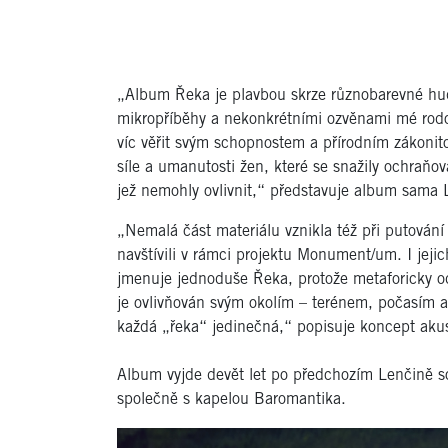
„Album Řeka je plavbou skrze různobarevné hude
mikropříběhy a nekonkrétními ozvěnami mé rodov
víc věřit svým schopnostem a přírodním zákonit
síle a umanutosti žen, které se snažily ochraňov
jež nemohly ovlivnit,“ představuje album sama 
„Nemalá část materiálu vznikla též při putován
navštívili v rámci projektu Monument/um. I jej
jmenuje jednoduše Řeka, protože metaforicky od
je ovlivňován svým okolím – terénem, počasím a 
každá „řeka“ jedinečná,“ popisuje koncept akus
Album vyjde devět let po předchozím Lenčině só
společně s kapelou Baromantika.