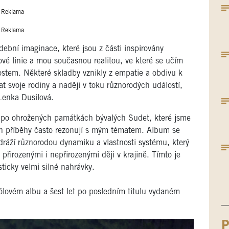
Reklama
Reklama
bní imaginace, které jsou z části inspirovány
é linie a mou současnou realitou, ve které se učím
ostem. Některé skladby vznikly z empatie a obdivu k
at svoje rodiny a naději v toku různorodých událostí,
Lenka Dusilová.
í po ohrožených památkách bývalých Sudet, které jsme
ich příběhy často rezonují s mým tématem. Album se
ráží různorodou dynamiku a vlastnosti systému, který
přirozenými i nepřirozenými ději v krajině. Tímto je
ticky velmi silné nahrávky.
lovém albu a šest let po posledním titulu vydaném
P