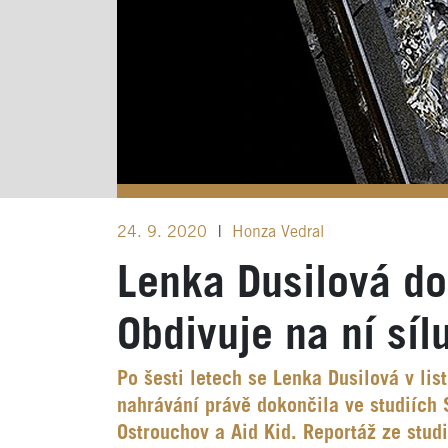
24. 9. 2020
|
Honza Vedral
Lenka Dusilová do
Obdivuje na ní sí
Po šesti letech se Lenka Dusilová v li
nahrávání právě dokončila ve studiích 
Ostrouchov a Aid Kid. Reportáž ze stud