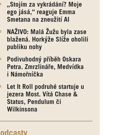
„Stojím za vykrádání? Moje
ego jásá,“ reaguje Emma
Smetana na zneužití AI
NAŽIVO: Malá Žužu byla zase
blažená. Horkýže Slíže oholili
publiku nohy
Podivuhodný příběh Oskara
Petra. Zmrzlináře, Medvídka
i Námořníčka
Let It Roll podruhé startuje u
jezera Most. Vítá Chase &
Status, Pendulum či
Wilkinsona
odcasty