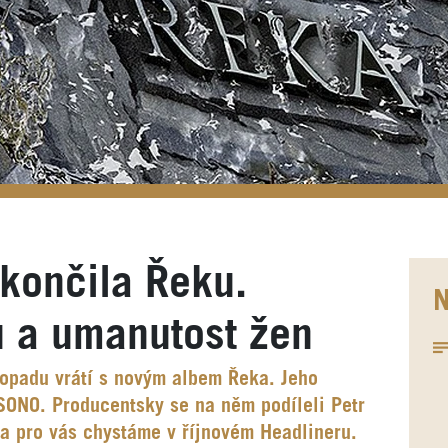
končila Řeku.
N
lu a umanutost žen
stopadu vrátí s novým albem Řeka. Jeho
SONO. Producentsky se na něm podíleli Petr
ia pro vás chystáme v říjnovém Headlineru.