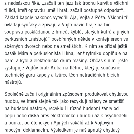
s nadsázkou říká, „začali ten jazz tak trochu kurvit a všichni
ti lidi, kteří opravdu uměli hrát, začali postupně odpadat“.
Základ kapely nakonec vytvořili Ája, Vojta a Póža. Všichni tři
ovládají synťáky a zpívají, a Vojta navíc hraje na bicí
soupravu poskládanou z hrnců, kýblů, starých kufrů a jiných
perkusních „nástrojů“ posbíraných někde v kontejnerech ve
sběrných dvorech nebo na smetištích. K nim se přidal ještě
basák Mára a perkusionista Hlína, jenž rytmiku doplňuje na
barel a kýbl a elektronické drum mašiny. Občas s nimi ještě
vystupuje Vojtův bratr Kuba na flétnu, který je současně
technický guru kapely a tvůrce těch netradičních bicích
nástrojů.
Společně začali originálním způsobem produkovat chytlavou
hudbu, ve které stejně tak jako recyklují nálezy ze smetišť
na hudební nástroje, recyklují i různé hudební žánry od
popu nebo diska přes elektronickou hudbu až k psychedelii
a punku, od éterických Ájiných vokálů až k Vojtovým
rapovým deklamacím. Výsledkem je našlápnutý chytlavý