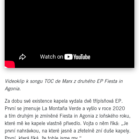
Videoklip k songu TOC de Marx z druhého EP Fiesta in
Agonia.
Za dobu své existence kapela vydala dvě třípísňová EP.
První se jmenuje La Montaña Verde a vyšlo v roce 2020
a tím druhým je zmíněné Fiesta in Agonia z loňského roku,
které mě ke kapele vlastně přivedlo. Vojta o něm říká: „Je
první nahrávkou, na které jasně a zřetelně zní duše kapely.
První, která říká, že tohle jsme my.“