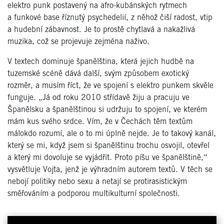
elektro punk postavený na afro-kubánských rytmech
a funkové base říznutý psychedelií, z něhož čiší radost, vtip
a hudební zábavnost. Je to prostě chytlavá a nakažlivá
muzika, což se projevuje zejména naživo.
V textech dominuje španělština, která jejich hudbě na
tuzemské scéně dává další, svým způsobem exotický
rozměr, a musím říct, že ve spojení s elektro punkem skvěle
funguje. „Já od roku 2010 střídavě žiju a pracuju ve
Španělsku a španělštinou si udržuju to spojení, ve kterém
mám kus svého srdce. Vím, že v Čechách těm textům
málokdo rozumí, ale o to mi úplně nejde. Je to takový kanál,
který se mi, když jsem si španělštinu trochu osvojil, otevřel
a který mi dovoluje se vyjádřit. Proto píšu ve španělštině,“
vysvětluje Vojta, jenž je výhradním autorem textů. V těch se
nebojí politiky nebo sexu a netají se protirasistickým
směřováním a podporou multikulturní společnosti.