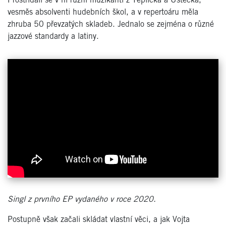
Prostřídali se v ní různí muzikanti z Teplicka a Ústecka,
vesměs absolventi hudebních škol, a v repertoáru měla
zhruba 50 převzatých skladeb. Jednalo se zejména o různé
jazzové standardy a latiny.
Singl z prvního EP vydaného v roce 2020.
Postupně však začali skládat vlastní věci, a jak Vojta