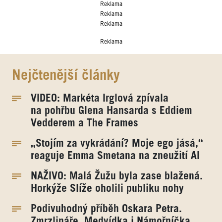
Reklama
Reklama
Reklama
Reklama
Nejčtenější články
VIDEO: Markéta Irglová zpívala
na pohřbu Glena Hansarda s Eddiem
Vedderem a The Frames
„Stojím za vykrádání? Moje ego jásá,“
reaguje Emma Smetana na zneužití AI
NAŽIVO: Malá Žužu byla zase blažená.
Horkýže Slíže oholili publiku nohy
Podivuhodný příběh Oskara Petra.
Zmrzlináře, Medvídka i Námořníčka