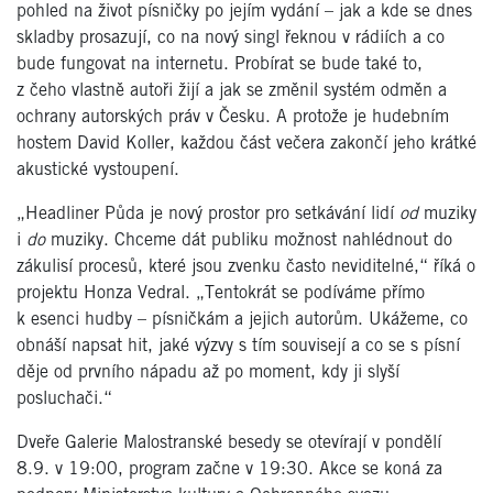
pohled na život písničky po jejím vydání – jak a kde se dnes
skladby prosazují, co na nový singl řeknou v rádiích a co
bude fungovat na internetu. Probírat se bude také to,
z čeho vlastně autoři žijí a jak se změnil systém odměn a
ochrany autorských práv v Česku. A protože je hudebním
hostem David Koller, každou část večera zakončí jeho krátké
akustické vystoupení.
„Headliner Půda je nový prostor pro setkávání lidí
od
muziky
i
do
muziky. Chceme dát publiku možnost nahlédnout do
zákulisí procesů, které jsou zvenku často neviditelné,“ říká o
projektu Honza Vedral. „Tentokrát se podíváme přímo
k esenci hudby – písničkám a jejich autorům. Ukážeme, co
obnáší napsat hit, jaké výzvy s tím souvisejí a co se s písní
děje od prvního nápadu až po moment, kdy ji slyší
posluchači.“
Dveře Galerie Malostranské besedy se otevírají v pondělí
8.9. v 19:00, program začne v 19:30. Akce se koná za