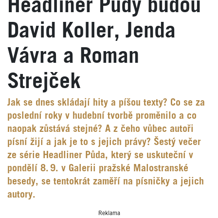
Headliner Půdy budou
David Koller, Jenda
Vávra a Roman
Strejček
Jak se dnes skládají hity a píšou texty? Co se za
poslední roky v hudební tvorbě proměnilo a co
naopak zůstává stejné? A z čeho vůbec autoři
písní žijí a jak je to s jejich právy? Šestý večer
ze série Headliner Půda, který se uskuteční v
pondělí 8. 9. v Galerii pražské Malostranské
besedy, se tentokrát zaměří na písničky a jejich
autory.
Reklama