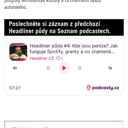
podpory Ministerstva kultury a Ochranného svazu
autorského.
Poslechněte si záznam z předchozí
Headliner půdy na Seznam podcastech.