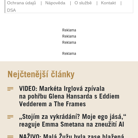
Reklama
Reklama
Reklama
Reklama
Nejčtenější články
VIDEO: Markéta Irglová zpívala
na pohřbu Glena Hansarda s Eddiem
Vedderem a The Frames
„Stojím za vykrádání? Moje ego jásá,“
reaguje Emma Smetana na zneužití AI
NAŽIVO: Malá Žužu byla zase blažená.