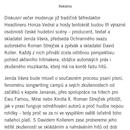
Reklama
Diskusní večer moderuje již tradičně šéfredaktor
Headlineru Honza Vedral a hosty tentokrát budou tři výrazné
osobnosti české hudební scény – producent, textař a
skladatel Jenda Vávra, předseda Ochranného svazu
autorského Roman Strejček a zpěvák a skladatel David
Koller. Každý z nich přináší zcela odlišnou perspektivu:
pohled aktivního hitmakera, strážce autorských práv i
zkušeného muzikanta, který má na kontě řadu hitů.
Jenda Vávra bude mluvit o současném procesu psaní písní,
fenoménu songwriting campů a svých zkušenostech od
začátků v kapele Jananas, přes spolupráce na hitech pro
Ewu Farnou, Mirai nebo Xindla X. Roman Strejček přiblíží,
jak v praxi funguje odměňování autorů a proč hudba nejsou
rohlíky – tedy proč se za ni ve vyspělém světě (včetně toho
našeho) platí. S Davidem Kollerem zase probereme jeho
letité zkušenosti se skládáním a nahráváním hitů od dob