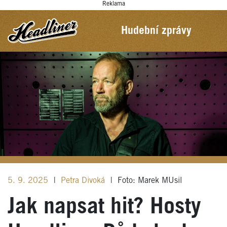
Reklama
Hudební zprávy
5. 9. 2025
|
Petra Divoká
|
Foto: Marek MUsil
Jak napsat hit? Hosty