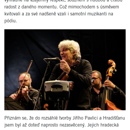
výhradně na vzájemný respekt, souznění s hudbou a čistou
radost z daného momentu. Což mimochodem s úsměvem
kvitovali a za své nadšeně vzali i samotní muzikanti na
pódiu.
Přiznám se, že do rozsáhlé tvorby Jiřího Pavlici a Hradišťanu
jsem byl až doteď naprosto nezasvěcený. Jejich hradecká