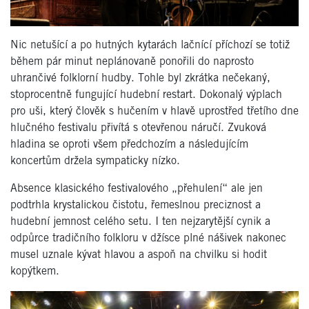
Nic netušící a po hutných kytarách lačnící příchozí se totiž
během pár minut neplánovaně ponořili do naprosto
uhrančivé folklorní hudby. Tohle byl zkrátka nečekaný,
stoprocentně fungující hudební restart. Dokonalý výplach
pro uši, který člověk s hučením v hlavě uprostřed třetího dne
hlučného festivalu přivítá s otevřenou náručí. Zvuková
hladina se oproti všem předchozím a následujícím
koncertům držela sympaticky nízko.
Absence klasického festivalového „přehulení“ ale jen
podtrhla krystalickou čistotu, řemeslnou preciznost a
hudební jemnost celého setu. I ten nejzarytější cynik a
odpůrce tradičního folkloru v džísce plné nášivek nakonec
musel uznale kývat hlavou a aspoň na chvilku si hodit
kopýtkem.