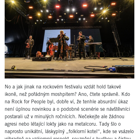
No a jak jinak na rockovém festivalu vzdát hold takové
ikoně, než pořádným moshpitem? Ano, čtete správně. Kdo
na Rock for People byl, dobře ví, že tenhle absurdní úkaz
není úplnou novinkou a o podobné scenérie se návštěvníci
postarali už v minulých ročnících. Nečekejte ale žádnou
agresi nebo létající lokty jako na metalcoru. Tady šlo o
naprosto unikátní, láskyplný „folklorní kotel“, kde se vsázelo