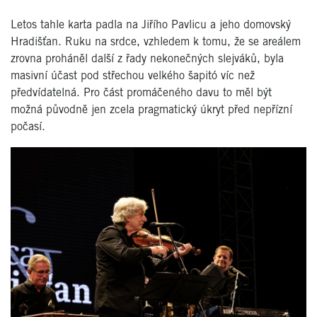
Letos tahle karta padla na Jiřího Pavlicu a jeho domovský
Hradišťan. Ruku na srdce, vzhledem k tomu, že se areálem
zrovna proháněl další z řady nekonečných slejváků, byla
masivní účast pod střechou velkého šapitó víc než
předvídatelná. Pro část promáčeného davu to měl být
možná původně jen zcela pragmatický úkryt před nepřízní
počasí.