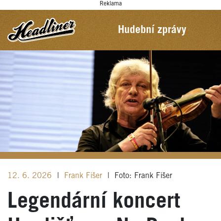
Reklama
Hudební zprávy
12. 6. 2026
|
Frank Fišer
|
Foto: Frank Fišer
Legendární koncert