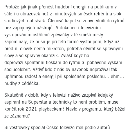
Protože jak jinak přenést hudební energii na publikum v
sále i u obrazovek než z minutových směsek refrénů a slok
studiových nahrávek. Členové kapel se znovu vlnili do rytmů
bez zapojených nástrojů. A dokonce i televizním
vystupováním ostřílené zpěvačky v té smršti místy
zapomínaly, že pusu je při této formě vystoupení, když už
před ní člověk nemá mikrofon, potřeba otvírat se správnými
slovy a ve správný okamžik. Zvlášť když ho
doprovází spontánní tleskání do rytmu a pobavené výskání
spolucelebrit. Vždyť kdo z nás by navenek neprožíval tak
upřímnou radost a energii při společném poslechu… ehm…
hudby z cédéčka.
Skutečně v době, kdy v televizi naživo zazpívá kdejaký
aspirant na Superstar a technicky to není problém, musel
končit rok 2021 playbackem? Navíc v programu, který běžel
ze záznamu?
Silvestrovský speciál České televize měl podle autorů