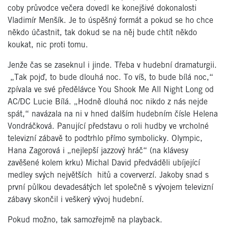
coby průvodce večera dovedl ke konejšivé dokonalosti
Vladimír Menšík. Je to úspěšný formát a pokud se ho chce
někdo účastnit, tak dokud se na něj bude chtít někdo
koukat, nic proti tomu.
Jenže čas se zaseknul i jinde. Třeba v hudební dramaturgii.
„Tak pojď, to bude dlouhá noc. To víš, to bude bílá noc,“
zpívala ve své předělávce You Shook Me All Night Long od
AC/DC Lucie Bílá. „Hodně dlouhá noc nikdo z nás nejde
spát,“ navázala na ni v hned dalším hudebním čísle Helena
Vondráčková. Panující představu o roli hudby ve vrcholné
televizní zábavě to podtrhlo přímo symbolicky. Olympic,
Hana Zagorová i „nejlepší jazzový hráč“ (na klávesy
zavěšené kolem krku) Michal David předváděli ubíjející
medley svých největších hitů a coververzí. Jakoby snad s
první půlkou devadesátých let společně s vývojem televizní
zábavy skončil i veškerý vývoj hudební.
Pokud možno, tak samozřejmě na playback.