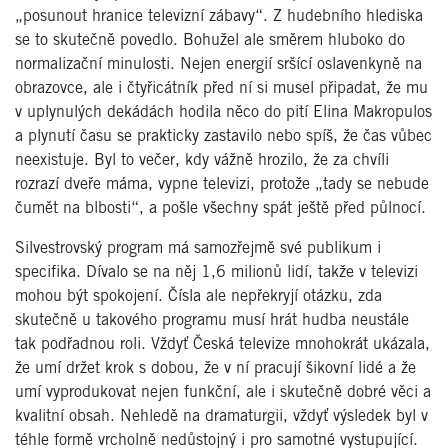
„posunout hranice televizní zábavy“. Z hudebního hlediska
se to skutečně povedlo. Bohužel ale směrem hluboko do
normalizační minulosti. Nejen energií sršící oslavenkyně na
obrazovce, ale i čtyřicátník před ní si musel připadat, že mu
v uplynulých dekádách hodila něco do pití Elina Makropulos
a plynutí času se prakticky zastavilo nebo spíš, že čas vůbec
neexistuje. Byl to večer, kdy vážně hrozilo, že za chvíli
rozrazí dveře máma, vypne televizi, protože „tady se nebude
čumět na blbosti“, a pošle všechny spát ještě před půlnocí.
Silvestrovský program má samozřejmě své publikum i
specifika. Dívalo se na něj 1,6 milionů lidí, takže v televizi
mohou být spokojení. Čísla ale nepřekryjí otázku, zda
skutečně u takového programu musí hrát hudba neustále
tak podřadnou roli. Vždyť Česká televize mnohokrát ukázala,
že umí držet krok s dobou, že v ní pracují šikovní lidé a že
umí vyprodukovat nejen funkční, ale i skutečně dobré věci a
kvalitní obsah. Nehledě na dramaturgii, vždyť výsledek byl v
téhle formě vrcholně nedůstojný i pro samotné vystupující.