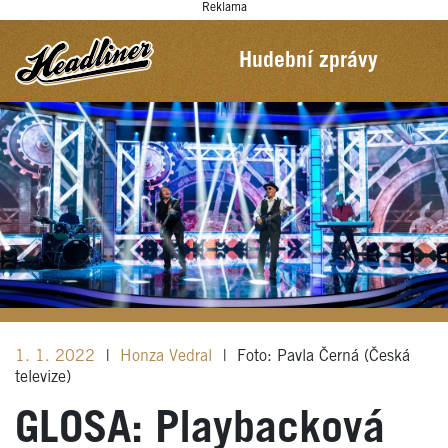
Reklama
Hudební zprávy
1. 1. 2022
|
Honza Vedral
|
Foto: Pavla Černá (Česká
televize)
GLOSA: Playbacková