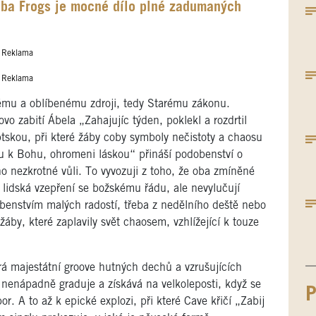
dba Frogs je mocné dílo plné zadumaných
Reklama
Reklama
tému a oblíbenému zdroji, tedy Starému zákonu.
o zabití Ábela „Zahajujíc týden, poklekl a rozdrtil
tskou, při které žáby coby symboly nečistoty a chaosu
u k Bohu, ohromeni láskou“ přináší podobenství o
ho nezkrotné vůli. To vyvozuji z toho, že oba zmíněné
 lidská vzepření se božskému řádu, ale nevylučují
benstvím malých radostí, třeba z nedělního deště nebo
áby, které zaplavily svět chaosem, vzhlížející k touze
á majestátní groove hutných dechů a vzrušujících
nenápadně graduje a získává na velkoleposti, když se
P
r. A to až k epické explozi, při které Cave křičí „Zabij