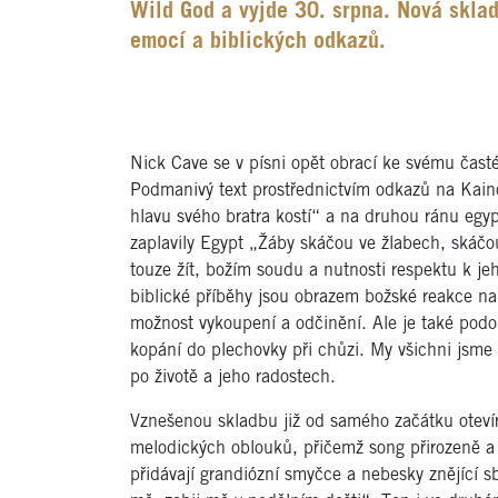
Wild God a vyjde 30. srpna. Nová skla
emocí a biblických odkazů.
Nick Cave se v písni opět obrací ke svému čas
Podmanivý text prostřednictvím odkazů na Kainov
hlavu svého bratra kostí“ a na druhou ránu egyp
zaplavily Egypt „Žáby skáčou ve žlabech, skáčo
touze žít, božím soudu a nutnosti respektu k je
biblické příběhy jsou obrazem božské reakce na
možnost vykoupení a odčinění. Ale je také podo
kopání do plechovky při chůzi. My všichni jsme ž
po životě a jeho radostech.
Vznešenou skladbu již od samého začátku otevír
melodických oblouků, přičemž song přirozeně a 
přidávají grandiózní smyčce a nebesky znějící sbo