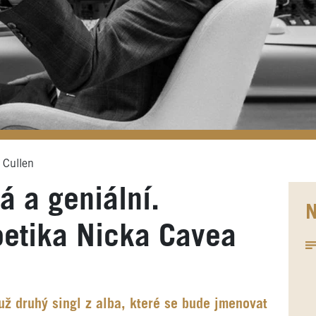
 Cullen
 a geniální.
N
oetika Nicka Cavea
už druhý singl z alba, které se bude jmenovat