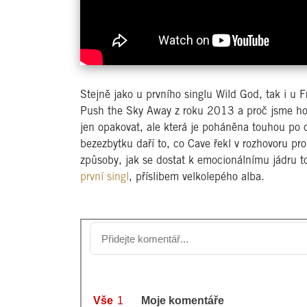
Stejně jako u prvního singlu Wild God, tak i u 
Push the Sky Away z roku 2013 a proč jsme ho m
jen opakovat, ale která je poháněna touhou po o
bezezbytku daří to, co Cave řekl v rozhovoru p
způsoby, jak se dostat k emocionálnímu jádru t
první singl
, příslibem velkolepého alba.