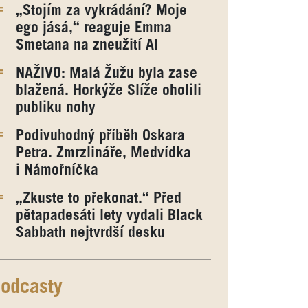
„Stojím za vykrádání? Moje
ego jásá,“ reaguje Emma
Smetana na zneužití AI
NAŽIVO: Malá Žužu byla zase
blažená. Horkýže Slíže oholili
publiku nohy
Podivuhodný příběh Oskara
Petra. Zmrzlináře, Medvídka
i Námořníčka
„Zkuste to překonat.“ Před
pětapadesáti lety vydali Black
Sabbath nejtvrdší desku
odcasty