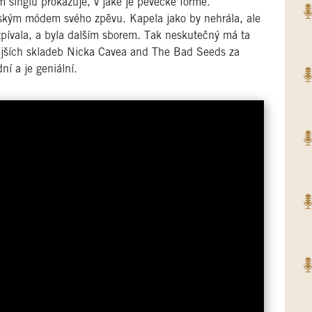
 singlu prokazuje, v jaké je pěvecké formě.
lským módem svého zpěvu. Kapela jako by nehrála, ale
zpívala, a byla dalším sborem. Tak neskutečný má ta
nějších skladeb Nicka Cavea and The Bad Seeds za
ní a je geniální.