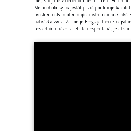
mě, zabij mě v nedělním dešti“. Ten i ve druhém
Melancholický majestát písně podtrhuje kazate
prostřednictvím ohromující instrumentace také 
nahrávka zvuk. Za mě je Frogs jednou z nejsil
posledních několik let. Je nespoutaná, je absurd