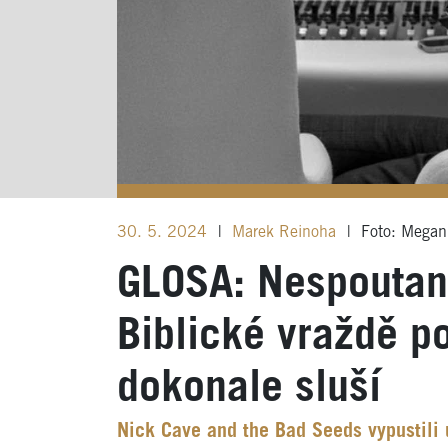
30. 5. 2024
|
Marek Reinoha
|
Foto: Megan
GLOSA: Nespoutaná
Biblické vraždě p
dokonale sluší
Nick Cave and the Bad Seeds vypustili 