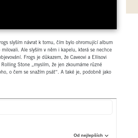
Frogs slyším návrat k tomu, čím bylo ohromující album
ilovali. Ale slyším v něm i kapelu, která se nechce
bjevování. Frogs je důkazem, že Caveovi a Ellisovi
ro Rolling Stone „myslím, že jen zkoumáme různé
oho, o čem se snažím psát“. A také je, podobně jako