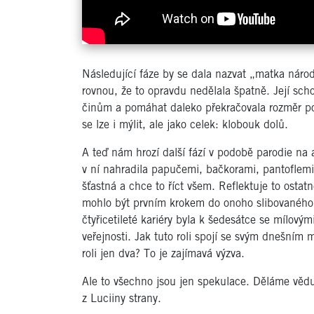
Následující fáze by se dala nazvat „matka náro
rovnou, že to opravdu nedělala špatně. Její scho
činům a pomáhat daleko překračovala rozměr p
se lze i mýlit, ale jako celek: klobouk dolů.
A teď nám hrozí další fází v podobě parodie na a
v ní nahradila papučemi, bačkorami, pantoflem
šťastná a chce to říct všem. Reflektuje to ostat
mohlo být prvním krokem do onoho slibovaného
čtyřicetileté kariéry byla k šedesátce se mílovým
veřejnosti. Jak tuto roli spojí se svým dnešní
roli jen dva? To je zajímavá výzva.
Ale to všechno jsou jen spekulace. Děláme vědu
z Luciiny strany.