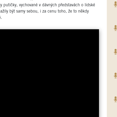
t ty putičky, vychované v dávných představách o lidské
nažily být samy sebou, i za cenu toho, že to někdy
é.