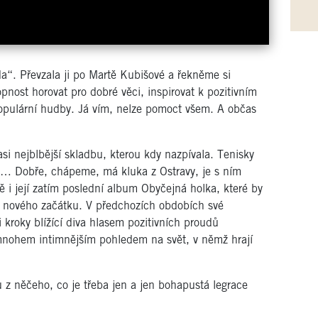
da“. Převzala ji po Martě Kubišové a řekněme si
pnost horovat pro dobré věci, inspirovat k pozitivním
opulární hudby. Já vím, nelze pomoct všem. A občas
si nejblbější skladbu, kterou kdy nazpívala. Tenisky
i… Dobře, chápeme, má kluka z Ostravy, je s ním
ně i její zatím poslední album Obyčejná holka, které by
 nového začátku. V předchozích obdobích své
i kroky blížící diva hlasem pozitivních proudů
m mnohem intimnějším pohledem na svět, v němž hrají
 z něčeho, co je třeba jen a jen bohapustá legrace