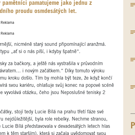
y pamětníci pamatujeme jako jednu z
edního proudu osmdesátých let.
Reklama
Reklama
rnější, nicméně starý sound připomínající aranžmá.
pu „ať si o nás píší, i kdyby špatně“.
sky za bačkory, a ještě nás vystrašila v průvodním
 návratem… i novým začátkem.“ Díky tomuto výroku
mu kroku došlo. Tím by mohla být teze, že když končí
avírá svou kariéru, ohlašuje svůj konec na popové scéně
e vyvolává otázku, čeho jsou Neposlušné tenisky 2
tky, stojí tedy Lucie Bílá na prahu třetí fáze své
u nejdůležitější, byla role rebelky. Nechme stranou,
P
 Lucie Bílá představovala v devadesátých letech hlas
em k těm starším), která si začala uvědomovat svou