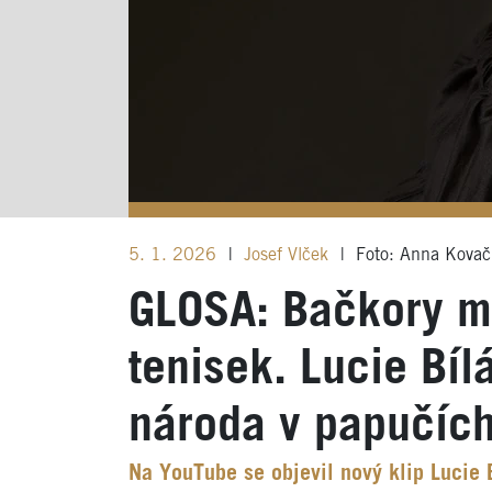
5. 1. 2026
|
Josef Vlček
|
Foto: Anna Kovač
GLOSA: Bačkory m
tenisek. Lucie Bíl
národa v papučíc
Na YouTube se objevil nový klip Lucie B