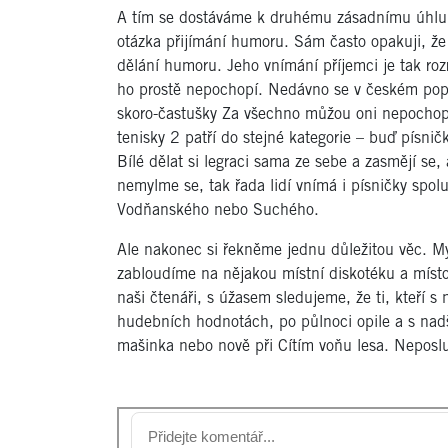
A tím se dostáváme k druhému zásadnímu úhlu p
otázka přijímání humoru. Sám často opakuji, že 
dělání humoru. Jeho vnímání příjemci je tak roz
ho prostě nepochopí. Nedávno se v českém popu
skoro-častušky Za všechno můžou oni nepochopil
tenisky 2 patří do stejné kategorie – buď písni
Bílé dělat si legraci sama ze sebe a zasmějí se
nemylme se, tak řada lidí vnímá i písničky spo
Vodňanského nebo Suchého.
Ale nakonec si řekněme jednu důležitou věc. M
zabloudíme na nějakou místní diskotéku a místo 
naši čtenáři, s úžasem sledujeme, že ti, kteří 
hudebních hodnotách, po půlnoci opile a s na
mašinka nebo nově při Cítím voňu lesa. Neposl