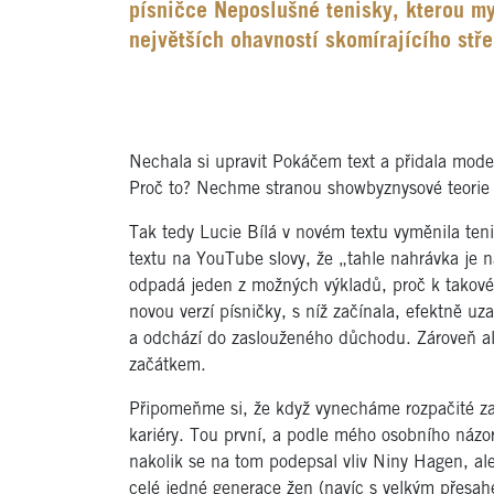
písničce Neposlušné tenisky, kterou m
největších ohavností skomírajícího stř
Nechala si upravit Pokáčem text a přidala mode
Proč to? Nechme stranou showbyznysové teorie ty
Tak tedy Lucie Bílá v novém textu vyměnila teni
textu na YouTube slovy, že „tahle nahrávka je
odpadá jeden z možných výkladů, proč k takové
novou verzí písničky, s níž začínala, efektně uz
a odchází do zaslouženého důchodu. Zároveň al
začátkem.
Připomeňme si, že když vynecháme rozpačité začá
kariéry. Tou první, a podle mého osobního názor
nakolik se na tom podepsal vliv Niny Hagen, ale
celé jedné generace žen (navíc s velkým přesah