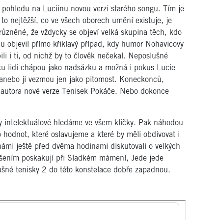
ohledu na Luciinu novou verzi starého songu. Tím je
to nejtěžší, co ve všech oborech umění existuje, je
různěné, že vždycky se objeví velká skupina těch, kdo
 objevil přímo křiklavý případ, kdy humor Nohavicovy
i i ti, od nichž by to člověk nečekal. Neposlušné
čku lidi chápou jako nadsázku a možná i pokus Lucie
, anebo ji vezmou jen jako pitomost. Koneckonců,
luautora nové verze Tenisek Pokáče. Nebo dokonce
y intelektuálové hledáme ve všem kličky. Pak náhodou
hodnot, které oslavujeme a které by měli obdivovat i
s námi ještě před dvěma hodinami diskutovali o velkých
dšením poskakují při Sladkém mámení, Jede jede
ušné tenisky 2 do této konstelace dobře zapadnou.