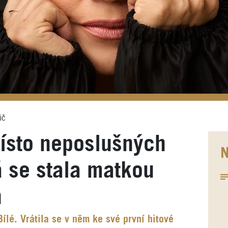
ič
ísto neposlušných
N
á se stala matkou
h
ílé. Vrátila se v něm ke své první hitové