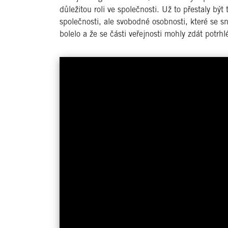
důležitou roli ve společnosti. Už to přestaly bý
společnosti, ale svobodné osobnosti, které se s
bolelo a že se části veřejnosti mohly zdát potrhl