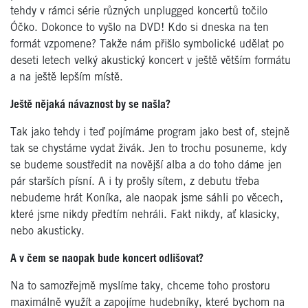
tehdy v rámci série různých unplugged koncertů točilo
Óčko. Dokonce to vyšlo na DVD! Kdo si dneska na ten
formát vzpomene? Takže nám přišlo symbolické udělat po
deseti letech velký akustický koncert v ještě větším formátu
a na ještě lepším místě.
Ještě nějaká návaznost by se našla?
Tak jako tehdy i teď pojímáme program jako best of, stejně
tak se chystáme vydat živák. Jen to trochu posuneme, kdy
se budeme soustředit na novější alba a do toho dáme jen
pár starších písní. A i ty prošly sítem, z debutu třeba
nebudeme hrát Koníka, ale naopak jsme sáhli po věcech,
které jsme nikdy předtím nehráli. Fakt nikdy, ať klasicky,
nebo akusticky.
A v čem se naopak bude koncert odlišovat?
Na to samozřejmě myslíme taky, chceme toho prostoru
maximálně využít a zapojíme hudebníky, které bychom na