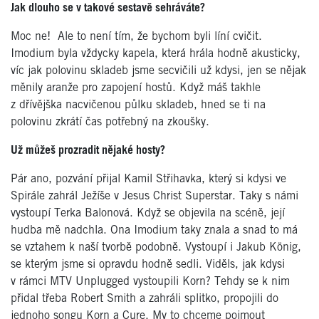
Jak dlouho se v takové sestavě sehráváte?
Moc ne!
Ale to není tím, že bychom byli líní cvičit.
Imodium byla vždycky kapela, která hrála hodně akusticky,
víc jak polovinu skladeb jsme secvičili už kdysi, jen se nějak
měnily aranže pro zapojení hostů. Když máš takhle
z dřívějška nacvičenou půlku skladeb, hned se ti na
polovinu zkrátí čas potřebný na zkoušky.
Už můžeš prozradit nějaké hosty?
Pár ano, pozvání přijal Kamil Střihavka, který si kdysi ve
Spirále zahrál Ježíše v Jesus Christ Superstar. Taky s námi
vystoupí Terka Balonová. Když se objevila na scéně, její
hudba mě nadchla. Ona Imodium taky znala a snad to má
se vztahem k naší tvorbě podobně. Vystoupí i Jakub König,
se kterým jsme si opravdu hodně sedli. Viděls, jak kdysi
v rámci MTV Unplugged vystoupili Korn? Tehdy se k nim
přidal třeba Robert Smith a zahráli splitko, propojili do
jednoho songu Korn a Cure. My to chceme pojmout