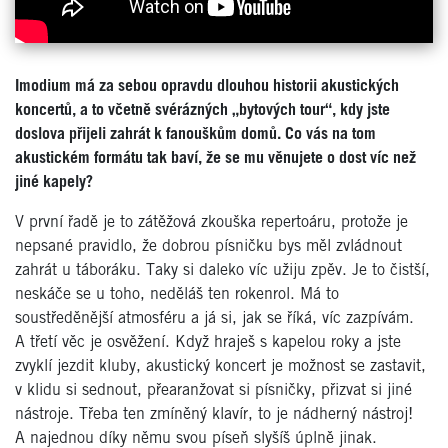
Imodium má za sebou opravdu dlouhou historii akustických
koncertů, a to včetně svérázných „bytových tour“, kdy jste
doslova přijeli zahrát k fanouškům domů. Co vás na tom
akustickém formátu tak baví, že se mu věnujete o dost víc než
jiné kapely?
V první řadě je to zátěžová zkouška repertoáru, protože je
nepsané pravidlo, že dobrou písničku bys měl zvládnout
zahrát u táboráku. Taky si daleko víc užiju zpěv. Je to čistší,
neskáče se u toho, neděláš ten rokenrol. Má to
soustředěnější atmosféru a já si, jak se říká, víc zazpívám.
A třetí věc je osvěžení. Když hraješ s kapelou roky a jste
zvyklí jezdit kluby, akustický koncert je možnost se zastavit,
v klidu si sednout, přearanžovat si písničky, přizvat si jiné
nástroje. Třeba ten zmíněný klavír, to je nádherný nástroj!
A najednou díky němu svou píseň slyšíš úplně jinak.