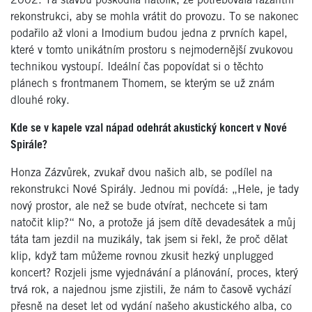
2002. Ta stavbu poškodila natolik, že potřebovala razantní
rekonstrukci, aby se mohla vrátit do provozu. To se nakonec
podařilo až vloni a Imodium budou jedna z prvních kapel,
které v tomto unikátním prostoru s nejmodernější zvukovou
technikou vystoupí. Ideální čas popovídat si o těchto
plánech s frontmanem Thomem, se kterým se už znám
dlouhé roky.
Kde se v kapele vzal nápad odehrát akustický koncert v Nové
Spirále?
Honza Zázvůrek, zvukař dvou našich alb, se podílel na
rekonstrukci Nové Spirály. Jednou mi povídá: „Hele, je tady
nový prostor, ale než se bude otvírat, nechcete si tam
natočit klip?“ No, a protože já jsem dítě devadesátek a můj
táta tam jezdil na muzikály, tak jsem si řekl, že proč dělat
klip, když tam můžeme rovnou zkusit hezký unplugged
koncert? Rozjeli jsme vyjednávání a plánování, proces, který
trvá rok, a najednou jsme zjistili, že nám to časově vychází
přesně na deset let od vydání našeho akustického alba, co