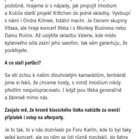
podobně, hrajeme si s nápady, jak propojit Imodium
a Kubův starší projekt Kittchen do jedné skladby. Vystoupí
s námi i Ondra Klímek, totální machr. Je členem skupiny
Vltava, ale hraje koncert třeba i s Monkey Business nebo
Darou Rolins. Až uslyšíte skladbu Valerie, kde místo
kytarového sóla zazní jeho saxofon, tak vám garantuju, že
pookřejete.
A co staří parťáci?
Se vší úctou k našim dlouholetým kamarádům, tentokrát
jsme si řekli, že chceme hosty, s nimiž Imodium nikdy
předtím nespolupracovalo. I když jsou třeba generačně
a žánrově mimo nás.
Zaujalo mě, že kromě klasického lístku nabízíte za menší
příplatek i vstup na afterparty.
Je to tak, to v nás doznívalo po Foru Karlín, kde to byl taky
velký koncert, ale po něm se lidi různě rozutekli, do šatny