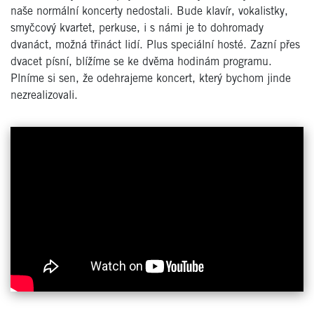
naše normální koncerty nedostali. Bude klavír, vokalistky,
smyčcový kvartet, perkuse, i s námi je to dohromady
dvanáct, možná třináct lidí. Plus speciální hosté. Zazní přes
dvacet písní, blížíme se ke dvěma hodinám programu.
Plníme si sen, že odehrajeme koncert, který bychom jinde
nezrealizovali.