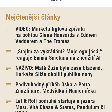
Reklama
Nejčtenější články
VIDEO: Markéta Irglová zpívala
na pohřbu Glena Hansarda s Eddiem
Vedderem a The Frames
„Stojím za vykrádání? Moje ego jásá,“
reaguje Emma Smetana na zneužití AI
NAŽIVO: Malá Žužu byla zase blažená.
Horkýže Slíže oholili publiku nohy
Podivuhodný příběh Oskara Petra.
Zmrzlináře, Medvídka i Námořníčka
Let It Roll podruhé startuje u jezera
Most. Vítá Chase & Status, Pendulum či