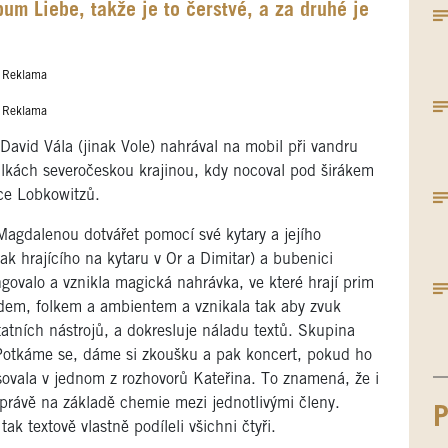
bum Liebe, takže je to čerstvé, a za druhé je
Reklama
Reklama
David Vála (jinak Vole) nahrával na mobil při vandru
toulkách severočeskou krajinou, kdy nocoval pod širákem
ce Lobkowitzů.
agdalenou dotvářet pomocí své kytary a jejího
ak hrajícího na kytaru v Or a Dimitar) a bubenici
govalo a vznikla magická nahrávka, ve které hrají prim
dem, folkem a ambientem a vznikala tak aby zvuk
atních nástrojů, a dokresluje náladu textů. Skupina
„Potkáme se, dáme si zkoušku a pak koncert, pokud ho
vala v jednom z rozhovorů Kateřina. To znamená, že i
 právě na základě chemie mezi jednotlivými členy.
P
k textově vlastně podíleli všichni čtyři.