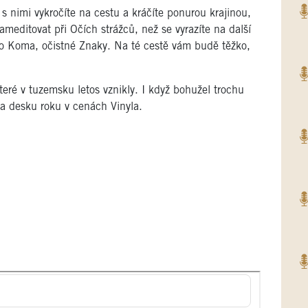
s nimi vykročíte na cestu a kráčíte ponurou krajinou,
zameditovat při Očích strážců, než se vyrazíte na další
ho Koma, očistné Znaky. Na té cestě vám budě těžko,
teré v tuzemsku letos vznikly. I když bohužel trochu
a desku roku v cenách Vinyla.