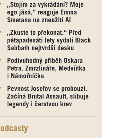
„Stojím za vykrádání? Moje
ego jásá,“ reaguje Emma
Smetana na zneužití AI
„Zkuste to překonat.“ Před
pětapadesáti lety vydali Black
Sabbath nejtvrdší desku
Podivuhodný příběh Oskara
Petra. Zmrzlináře, Medvídka
i Námořníčka
Pevnost Josefov se probouzí.
Začíná Brutal Assault, slibuje
legendy i čerstvou krev
odcasty