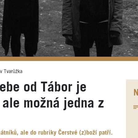
v Tvarůžka
iebe od Tábor je
N
 ale možná jedna z
átníků, ale do rubriky Čerstvé (z)boží patří.