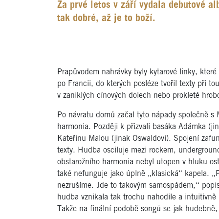
Za prvé letos v září vydala debutové al
tak dobré, až je to boží.
Prapůvodem nahrávky byly kytarové linky, které 
po Francii, do kterých posléze tvořil texty při 
v zaniklých cínových dolech nebo prokleté hrob
Po návratu domů začal tyto nápady společně s M
harmonia. Později k přizvali basáka Adámka (jin
Kateřinu Malou (jinak Oswaldovi). Spojení zafun
texty. Hudba osciluje mezi rockem, undergroun
obstarožního harmonia nebyl utopen v hluku ost
také nefunguje jako úplně „klasická“ kapela. 
nezrušíme. Jde to takovým samospádem,“ popiso
hudba vznikala tak trochu nahodile a intuitivně
Takže na finální podobě songů se jak hudebně, ta