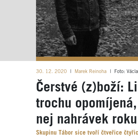
30. 12. 2020
|
Marek Reinoha
|
Foto: Václa
Čerstvé (z)boží: L
trochu opomíjená,
nej nahrávek roku
Skupinu Tábor sice tvoří čtveřice čtyřic