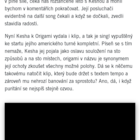
v plné síle, čeká nás roztančené léto s Keshou a mohli
bychom v komentářích pokračovat. Její posluchači
evidentně na další song čekali a když se dočkali, zvedli
stavidla radosti.
Nyní Kesha k Origami vydala i klip, a tak je singl vypuštěný
ke startu jejího amerického turné kompletní. Píseň se s tím
nemaže, Kesha jej pojala jako oslavu souložení na sto
způsobů a na sto místech, origami v názvu je synonymem
její ochoty zkoušet všechny možné polohy. Dá se k něčemu
takovému natočit klip, který bude držet s textem tempo a
zároveň mu nehrozí banování za sprostotu? Ano, dá, i když
puritání se nejspíš stejně ozvou.