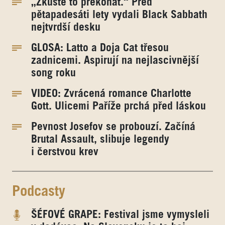
„Zkuste to překonat.“ Před
pětapadesáti lety vydali Black Sabbath
nejtvrdší desku
GLOSA: Latto a Doja Cat třesou
zadnicemi. Aspirují na nejlascivnější
song roku
VIDEO: Zvrácená romance Charlotte
Gott. Ulicemi Paříže prchá před láskou
Pevnost Josefov se probouzí. Začíná
Brutal Assault, slibuje legendy
i čerstvou krev
Podcasty
ŠÉFOVÉ GRAPE: Festival jsme vymysleli