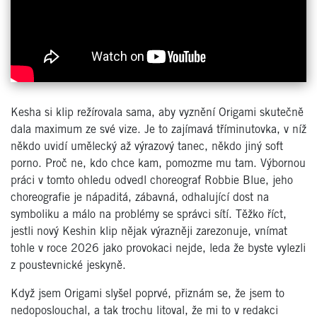
Kesha si klip režírovala sama, aby vyznění Origami skutečně
dala maximum ze své vize. Je to zajímavá tříminutovka, v níž
někdo uvidí umělecký až výrazový tanec, někdo jiný soft
porno. Proč ne, kdo chce kam, pomozme mu tam. Výbornou
práci v tomto ohledu odvedl choreograf Robbie Blue, jeho
choreografie je nápaditá, zábavná, odhalující dost na
symboliku a málo na problémy se správci sítí. Těžko říct,
jestli nový Keshin klip nějak výrazněji zarezonuje, vnímat
tohle v roce 2026 jako provokaci nejde, leda že byste vylezli
z poustevnické jeskyně.
Když jsem Origami slyšel poprvé, přiznám se, že jsem to
nedoposlouchal, a tak trochu litoval, že mi to v redakci