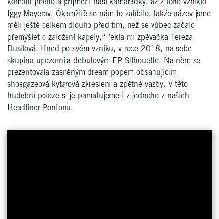
komolit jméno a příjmení naší kamarádky, až z toho vzniklo
Iggy Mayerov. Okamžitě se nám to zalíbilo, takže název jsme
měli ještě celkem dlouho před tím, než se vůbec začalo
přemýšlet o založení kapely,“ řekla mi zpěvačka Tereza
Dusilová. Hned po svém vzniku, v roce 2018, na sebe
skupina upozornila debutovým EP Silhouette. Na něm se
prezentovala zasněným dream popem obsahujícím
shoegazeová kytarová zkreslení a zpětné vazby. V této
hudební poloze si je pamatujeme i z jednoho z našich
Headliner Pontonů.