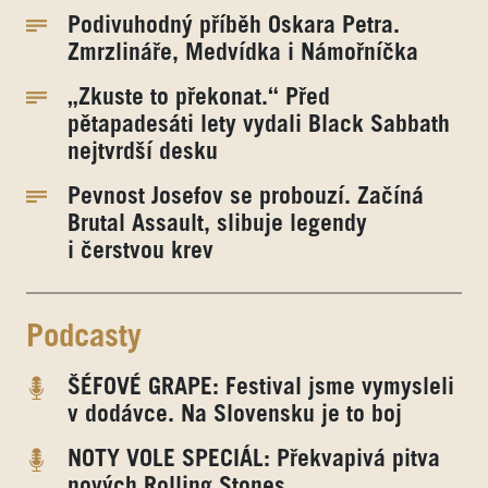
Podivuhodný příběh Oskara Petra.
Zmrzlináře, Medvídka i Námořníčka
„Zkuste to překonat.“ Před
pětapadesáti lety vydali Black Sabbath
nejtvrdší desku
Pevnost Josefov se probouzí. Začíná
Brutal Assault, slibuje legendy
i čerstvou krev
Podcasty
ŠÉFOVÉ GRAPE: Festival jsme vymysleli
v dodávce. Na Slovensku je to boj
NOTY VOLE SPECIÁL: Překvapivá pitva
nových Rolling Stones