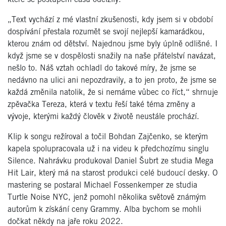
„Text vychází z mé vlastní zkušenosti, kdy jsem si v období
dospívání přestala rozumět se svojí nejlepší kamarádkou,
kterou znám od dětství. Najednou jsme byly úplně odlišné. I
když jsme se v dospělosti snažily na naše přátelství navázat,
nešlo to. Náš vztah ochladl do takové míry, že jsme se
nedávno na ulici ani nepozdravily, a to jen proto, že jsme se
každá změnila natolik, že si nemáme vůbec co říct,“ shrnuje
zpěvačka Tereza, která v textu řeší také téma změny a
vývoje, kterými každý člověk v životě neustále prochází.
Klip k songu režíroval a točil Bohdan Zajčenko, se kterým
kapela spolupracovala už i na videu k předchozímu singlu
Silence. Nahrávku produkoval Daniel Šubrt ze studia Mega
Hit Lair, který má na starost produkci celé budoucí desky. O
mastering se postaral Michael Fossenkemper ze studia
Turtle Noise NYC, jenž pomohl několika světově známým
autorům k získání ceny Grammy. Alba bychom se mohli
dočkat někdy na jaře roku 2022.