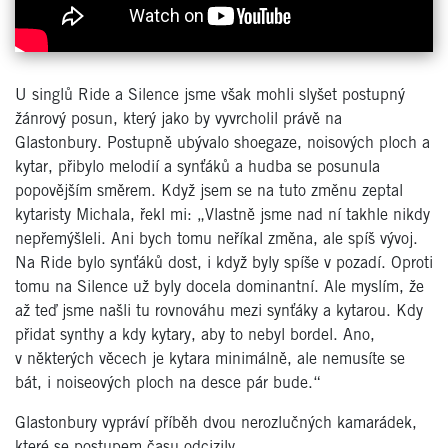
U singlů Ride a Silence jsme však mohli slyšet postupný
žánrový posun, který jako by vyvrcholil právě na
Glastonbury. Postupně ubývalo shoegaze, noisových ploch a
kytar, přibylo melodií a synťáků a hudba se posunula
popovějším směrem. Když jsem se na tuto změnu zeptal
kytaristy Michala, řekl mi: „Vlastně jsme nad ní takhle nikdy
nepřemýšleli. Ani bych tomu neříkal změna, ale spíš vývoj.
Na Ride bylo synťáků dost, i když byly spíše v pozadí. Oproti
tomu na Silence už byly docela dominantní. Ale myslím, že
až teď jsme našli tu rovnováhu mezi synťáky a kytarou. Kdy
přidat synthy a kdy kytary, aby to nebyl bordel. Ano,
v některých věcech je kytara minimálně, ale nemusíte se
bát, i noiseových ploch na desce pár bude.“
Glastonbury vypráví příběh dvou nerozlučných kamarádek,
které se postupem času odcizily.