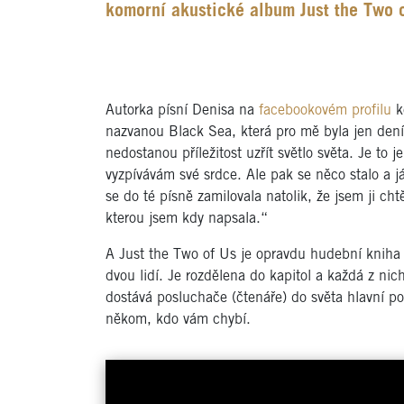
komorní akustické album Just the Two o
Autorka písní Denisa na
facebookovém profilu
ke
nazvanou Black Sea, která pro mě byla jen deník
nedostanou příležitost uzřít světlo světa. Je to j
vyzpívávám své srdce. Ale pak se něco stalo a j
se do té písně zamilovala natolik, že jsem ji ch
kterou jsem kdy napsala.“
A Just the Two of Us je opravdu hudební kniha
dvou lidí. Je rozdělena do kapitol a každá z nic
dostává posluchače (čtenáře) do světa hlavní p
někom, kdo vám chybí.