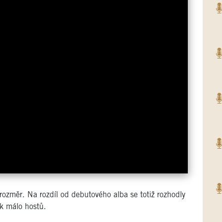
rozměr. Na rozdíl od debutového alba se totiž rozhodly
ik málo hostů.