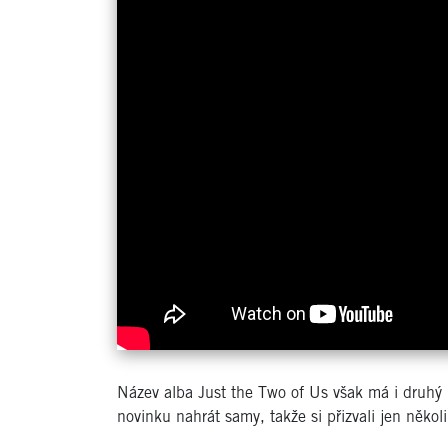
Název alba Just the Two of Us však má i druhý 
novinku nahrát samy, takže si přizvali jen někol