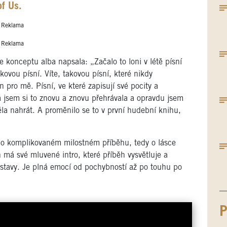
f Us.
Reklama
Reklama
 konceptu alba napsala: „Začalo to loni v létě písní
ovou písní. Víte, takovou písní, které nikdy
en pro mě. Písní, ve které zapisují své pocity a
á jsem si to znovu a znovu přehrávala a opravdu jsem
těla nahrát. A proměnilo se to v první hudební knihu,
 o komplikovaném milostném příběhu, tedy o lásce
h má své mluvené intro, které příběh vysvětluje a
ostavy. Je plná emocí od pochybností až po touhu po
P