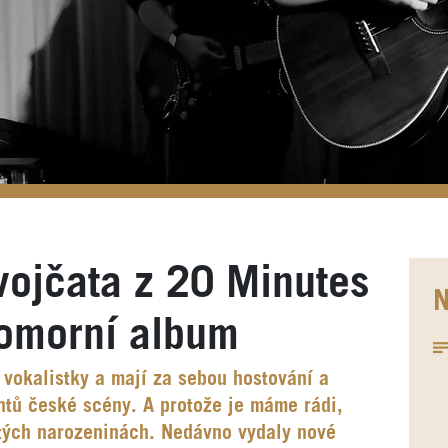
Dvojčata z 20 Minutes
N
komorní album
vokalistky a mají za sebou hostování a
tů české scény. A protože je máme rádi,
átých narozeninách. Nedávno vydaly nové