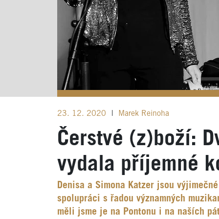
23. 12. 2020
|
Marek Reinoha
Čerstvé (z)boží: 
vydala příjemné 
Denisa a Simona Katzer jsou výjimečné 
spolupráci s řadou významných muzikan
měli jsme je na Pontonu i na naších p