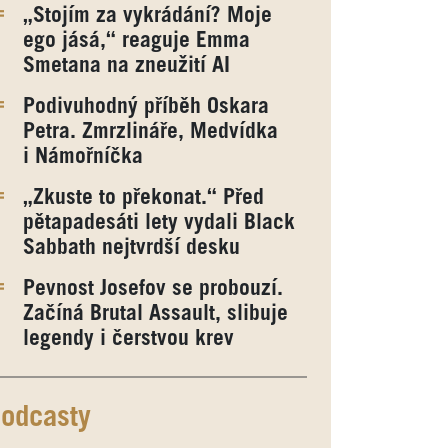
„Stojím za vykrádání? Moje
ego jásá,“ reaguje Emma
Smetana na zneužití AI
Podivuhodný příběh Oskara
Petra. Zmrzlináře, Medvídka
i Námořníčka
„Zkuste to překonat.“ Před
pětapadesáti lety vydali Black
Sabbath nejtvrdší desku
Pevnost Josefov se probouzí.
Začíná Brutal Assault, slibuje
legendy i čerstvou krev
odcasty