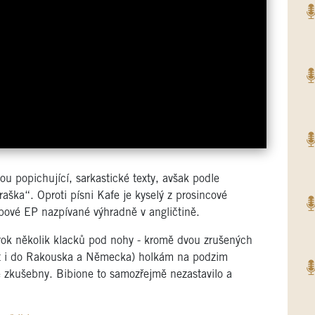
u popichující, sarkastické texty, avšak podle
raška“. Oproti písni Kafe je kyselý z prosincové
dbové EP nazpívané výhradně v angličtině.
ký rok několik klacků pod nohy - kromě dvou zrušených
dat i do Rakouska a Německa) holkám na podzim
e zkušebny. Bibione to samozřejmě nezastavilo a