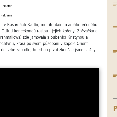
Reklama
Reklama
m v Kasárnách Karlín, multifunkčním areálu určeného
ce. Odtud koneckonců rostou i jejich kořeny. Zpěvačka a
rshmallows) zde jamovala s bubenicí Kristýnou a
Trochtýnu, která po svém působení v kapele Orient
o do sebe zapadlo, hned na první zkoušce jsme složily
P