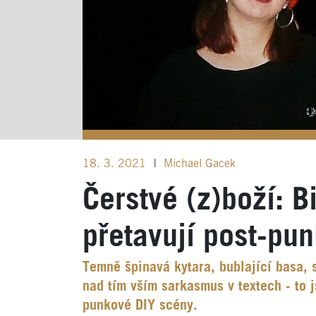
18. 3. 2021
|
Michael Gacek
Čerstvé (z)boží: 
přetavují post-pu
Temně špinavá kytara, bublající basa, s
nad tím vším sarkasmus v textech - to 
punkové DIY scény.