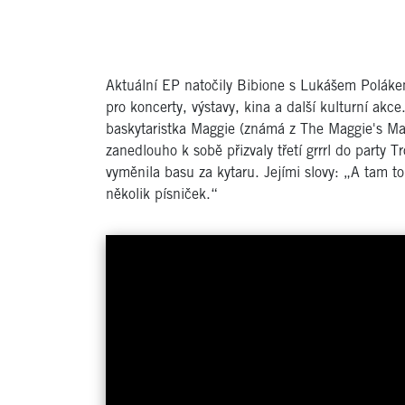
Aktuální EP natočily Bibione s Lukášem Poláke
pro koncerty, výstavy, kina a další kulturní ak
baskytaristka Maggie (známá z The Maggie's Ma
zanedlouho k sobě přizvaly třetí grrrl do party 
vyměnila basu za kytaru. Jejími slovy: „A tam t
několik písniček.“