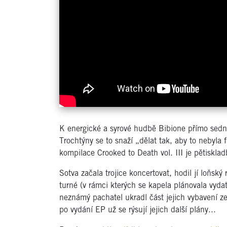
K energické a syrové hudbě Bibione přímo sedno
Trochtýny se to snaží „dělat tak, aby to nebyla f
kompilace Crooked to Death vol. III je pětiskla
Sotva začala trojice koncertovat, hodil jí loňs
turné (v rámci kterých se kapela plánovala vy
neznámý pachatel ukradl část jejich vybavení z
po vydání EP už se rýsují jejich další plány...