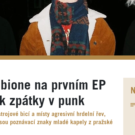
Bibione na prvním EP
N
nk zpátky v punk
trojové bicí a místy agresivní hrdelní řev,
jsou poznávací znaky mladé kapely z pražské