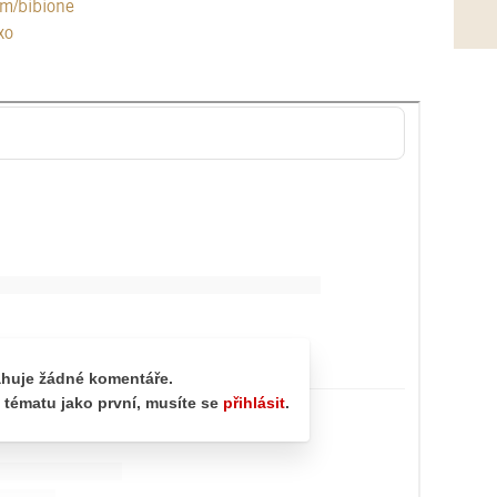
m/bibione
xo