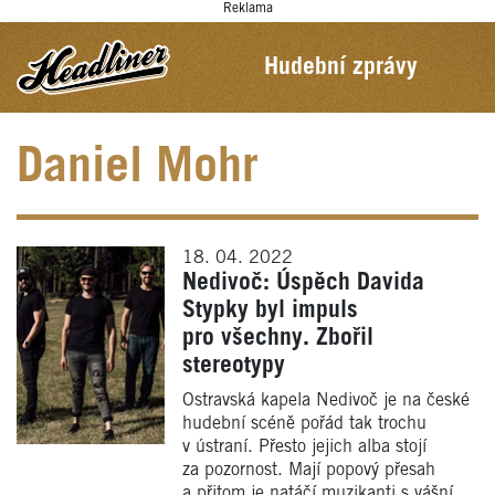
Reklama
Hudební zprávy
Daniel Mohr
18. 04. 2022
Nedivoč: Úspěch Davida
Stypky byl impuls
pro všechny. Zbořil
stereotypy
Ostravská kapela Nedivoč je na české
hudební scéně pořád tak trochu
v ústraní. Přesto jejich alba stojí
za pozornost. Mají popový přesah
a přitom je natáčí muzikanti s vášní