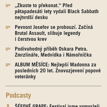
„Zkuste to překonat.“ Před
pětapadesáti lety vydali Black Sabbath
nejtvrdší desku
Pevnost Josefov se probouzí. Začíná
Brutal Assault, slibuje legendy
i čerstvou krev
Podivuhodný příběh Oskara Petra.
Zmrzlináře, Medvídka i Námořníčka
ALBUM MĚSÍCE: Nejlepší Madonna za
posledních 20 let. Znovuzjevení popové
veteránky
Podcasty
ŠÉFOVÉ GRAPE: Festival jsme vymysleli