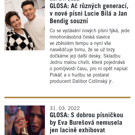
GLOSA: Ač různých generací,
v nové písni Lucie Bílá a Jan
Bendig souzní
Co se vydávání nových písní týká, jede
mnohonásobná česká slavice
ve zběsilém tempu a nyní vše
nasvědčuje tomu, že se už brzy
dočkáme její další desky. Skladbu
Jednu malou chvíli, která pojednává
o pomíjivosti času, pro ni opět napsal
Pokáč a o hudbu se postaral
producent Dalibor Cidlinský jr.
31. 03. 2022
GLOSA: S dobrou písničkou
by Eva Burešová nemusela
jen lacině exhibovat