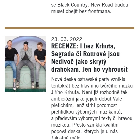
se Black Country, New Road budou
muset obejít bez frontmana.
23. 03. 2022
RECENZE: I bez Krhuta,
Segrada či Rottrové jsou
Nedivoč jako skrytý
drahokam. Jen ho vybrousit
Nová deska ostravské party vznikla
tentokrát bez hlavního tvůrčího mozku
Jiřího Krhuta. Není již rozhodně tak
ambiciózní jako jejich debut Vale
pletichám, jenž strhl pozornost
přehlídkou výborných muzikantů,
a především výbornými texty či hravou
muzikou. Přesto vznikla kvalitní
popová deska, kterých je u nás
žalostně málo.