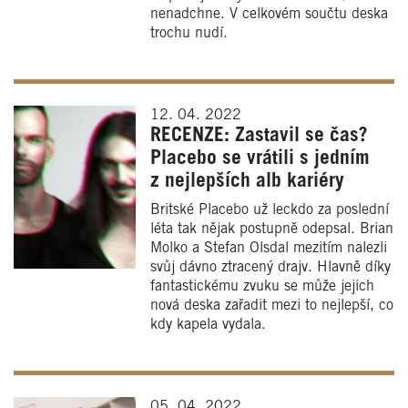
nenadchne. V celkovém součtu deska
trochu nudí.
12. 04. 2022
RECENZE: Zastavil se čas?
Placebo se vrátili s jedním
z nejlepších alb kariéry
Britské Placebo už leckdo za poslední
léta tak nějak postupně odepsal. Brian
Molko a Stefan Olsdal mezitím nalezli
svůj dávno ztracený drajv. Hlavně díky
fantastickému zvuku se může jejich
nová deska zařadit mezi to nejlepší, co
kdy kapela vydala.
05. 04. 2022