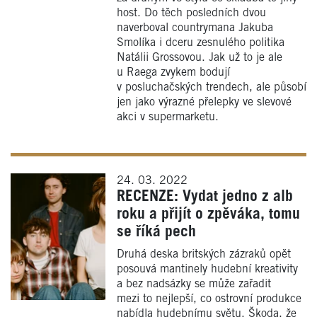
host. Do těch posledních dvou
naverboval countrymana Jakuba
Smolíka i dceru zesnulého politika
Natálii Grossovou. Jak už to je ale
u Raega zvykem bodují
v posluchačských trendech, ale působí
jen jako výrazné přelepky ve slevové
akci v supermarketu.
24. 03. 2022
RECENZE: Vydat jedno z alb
roku a přijít o zpěváka, tomu
se říká pech
Druhá deska britských zázraků opět
posouvá mantinely hudební kreativity
a bez nadsázky se může zařadit
mezi to nejlepší, co ostrovní produkce
nabídla hudebnímu světu. Škoda, že