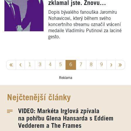
zklamal jste. Znovu…
Dopis bývalého fanouška Jaromíru
Nohavicovi, který během svého
koncertního streamu označil vrácení
medaile Vladimíru Putinovi za laciné
gesto.
1
3
4
5
6
7
8
9
Reklama
Nejčtenější články
VIDEO: Markéta Irglová zpívala
na pohřbu Glena Hansarda s Eddiem
Vedderem a The Frames