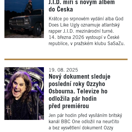
J.I.D. míří s novým albem
do Česka
Krátce po srpnovém vydání alba God
Does Like Ugly oznamuje atlantský
rapper J.I.D. mezinárodní turné.
14. března 2026 vystoupí v České
republice, v pražském klubu SaSaZu.
19. 08. 2025
Nový dokument sleduje
poslední roky Ozzyho
Osbourna. Televize ho
odložila pár hodin
před premiérou
Jen pár hodin před vysíláním britský
kanál BBC One odložil na neurčito
a bez vysvětlení dokument Ozzy