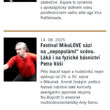
závěrečné. Kapela to oznámila
v apokalypticky laděném videu
prostřednictvím svého alter ega Vica
Rattleheada.
14. 08. 2025
Festival MikuLOVE sází
na „nepopulární“ scénu.
Láká i na fyzické básnictví
Petra Váši
Přes dvacet kapel a hudebníků nejen
vystoupí od 29. a 30. srpna
v Mikulově. Kromě českých umělců
festival nabídne také koncerty
avantgardní japonské skupiny
Nu‑Boycott či americké
multiinstrumentalistky Amy Denio.