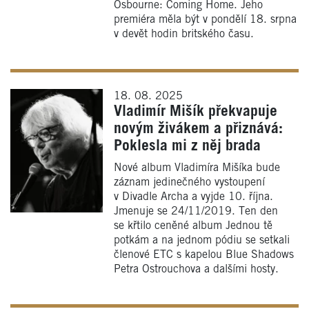
Osbourne: Coming Home. Jeho
premiéra měla být v pondělí 18. srpna
v devět hodin britského času.
18. 08. 2025
Vladimír Mišík překvapuje
novým živákem a přiznává:
Poklesla mi z něj brada
Nové album Vladimíra Mišíka bude
záznam jedinečného vystoupení
v Divadle Archa a vyjde 10. října.
Jmenuje se 24/11/2019. Ten den
se křtilo ceněné album Jednou tě
potkám a na jednom pódiu se setkali
členové ETC s kapelou Blue Shadows
Petra Ostrouchova a dalšími hosty.