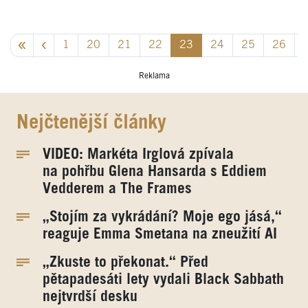
1
20
21
22
23
24
25
26
Reklama
Nejčtenější články
VIDEO: Markéta Irglová zpívala
na pohřbu Glena Hansarda s Eddiem
Vedderem a The Frames
„Stojím za vykrádání? Moje ego jásá,“
reaguje Emma Smetana na zneužití AI
„Zkuste to překonat.“ Před
pětapadesáti lety vydali Black Sabbath
nejtvrdší desku