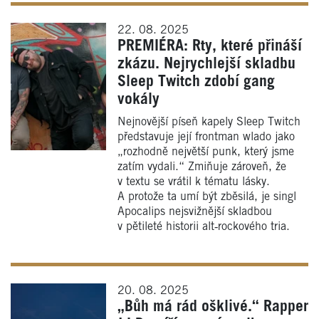
22. 08. 2025
PREMIÉRA: Rty, které přináší
zkázu. Nejrychlejší skladbu
Sleep Twitch zdobí gang
vokály
Nejnovější píseň kapely Sleep Twitch
představuje její frontman wlado jako
„rozhodně největší punk, který jsme
zatím vydali.“ Zmiňuje zároveň, že
v textu se vrátil k tématu lásky.
A protože ta umí být zběsilá, je singl
Apocalips nejsvižnější skladbou
v pětileté historii alt‑rockového tria.
20. 08. 2025
„Bůh má rád ošklivé.“ Rapper