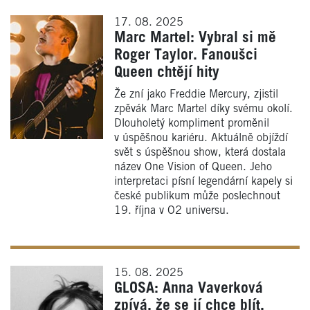
17. 08. 2025
Marc Martel: Vybral si mě
Roger Taylor. Fanoušci
Queen chtějí hity
Že zní jako Freddie Mercury, zjistil
zpěvák Marc Martel díky svému okolí.
Dlouholetý kompliment proměnil
v úspěšnou kariéru. Aktuálně objíždí
svět s úspěšnou show, která dostala
název One Vision of Queen. Jeho
interpretaci písní legendární kapely si
české publikum může poslechnout
19. října v O2 universu.
15. 08. 2025
GLOSA: Anna Vaverková
zpívá, že se jí chce blít.