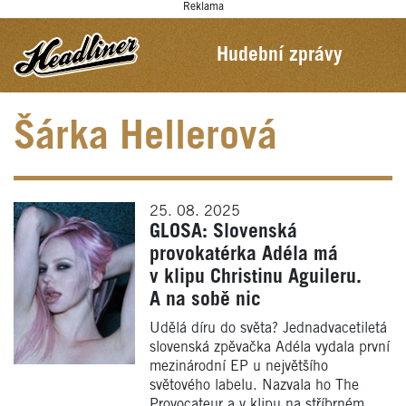
Reklama
Hudební zprávy
Šárka Hellerová
25. 08. 2025
GLOSA: Slovenská
provokatérka Adéla má
v klipu Christinu Aguileru.
A na sobě nic
Udělá díru do světa? Jednadvacetiletá
slovenská zpěvačka Adéla vydala první
mezinárodní EP u největšího
světového labelu. Nazvala ho The
Provocateur a v klipu na stříbrném