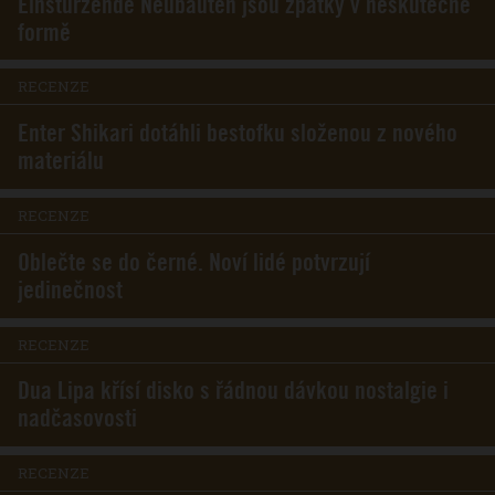
Einstürzende Neubauten jsou zpátky v neskutečné
formě
RECENZE
Enter Shikari dotáhli bestofku složenou z nového
materiálu
RECENZE
Oblečte se do černé. Noví lidé potvrzují
jedinečnost
RECENZE
Dua Lipa křísí disko s řádnou dávkou nostalgie i
nadčasovosti
RECENZE