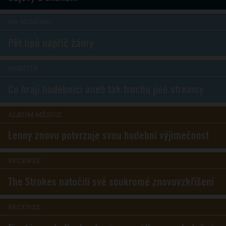
NA KOMORU
Pět tipů napříč žánry
HOBITÍN
Co hrají hudebníci aneb tak trochu jiné streamy
ALBUM MĚSÍCE
Lenny znovu potvrzuje svou hudební výjimečnost
RECENZE
The Strokes natočili své soukromé znovuvzkříšení
RECENZE