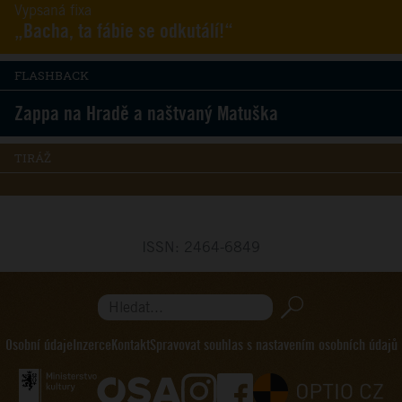
Vypsaná fixa
„Bacha, ta fábie se odkutálí!“
FLASHBACK
Zappa na Hradě a naštvaný Matuška
TIRÁŽ
ISSN: 2464-6849
Hledat...
Osobní údaje
Inzerce
Kontakt
Spravovat souhlas s nastavením osobních údajů