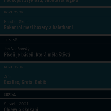
ROZHOVOR
Band of Skulls
Rokenrol mezi boxery a baletkami
TEXTAŘI
Jan Vodňanský
Píseň je báseň, která měla štěstí
ROZHOVOR
Zrní
Beatles, Greta, Babiš
SERIÁL
Slavíci - 2001
Objevy a skokani