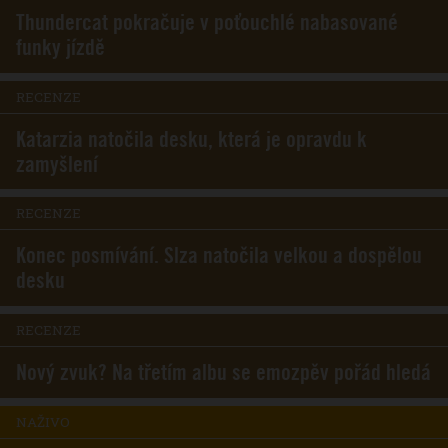
Thundercat pokračuje v poťouchlé nabasované
funky jízdě
RECENZE
Katarzia natočila desku, která je opravdu k
zamyšlení
RECENZE
Konec posmívání. Slza natočila velkou a dospělou
desku
RECENZE
Nový zvuk? Na třetím albu se emozpěv pořád hledá
NAŽIVO