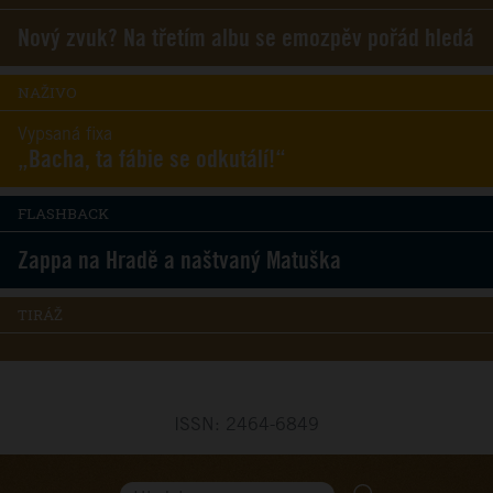
Nový zvuk? Na třetím albu se emozpěv pořád hledá
NAŽIVO
Vypsaná fixa
„Bacha, ta fábie se odkutálí!“
FLASHBACK
Zappa na Hradě a naštvaný Matuška
TIRÁŽ
ISSN: 2464-6849