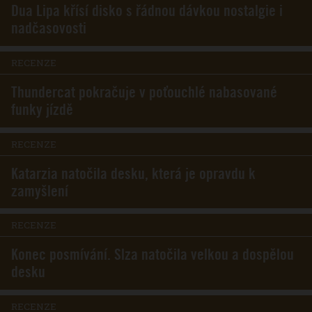
Dua Lipa křísí disko s řádnou dávkou nostalgie i
nadčasovosti
RECENZE
Thundercat pokračuje v poťouchlé nabasované
funky jízdě
RECENZE
Katarzia natočila desku, která je opravdu k
zamyšlení
RECENZE
Konec posmívání. Slza natočila velkou a dospělou
desku
RECENZE