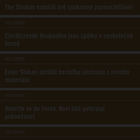
The Strokes natočili své soukromé znovuvzkříšení
RECENZE
Einstürzende Neubauten jsou zpátky v neskutečné
formě
RECENZE
Enter Shikari dotáhli bestofku složenou z nového
materiálu
RECENZE
Oblečte se do černé. Noví lidé potvrzují
jedinečnost
RECENZE