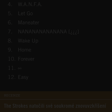
RECENZE
The Strokes natočili své soukromé znovuvzkříšení