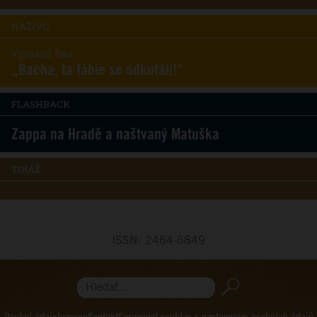
NAŽIVO
Vypsaná fixa
„Bacha, ta fábie se odkutálí!“
FLASHBACK
Zappa na Hradě a naštvaný Matuška
TIRÁŽ
ISSN: 2464-6849
Hledat...