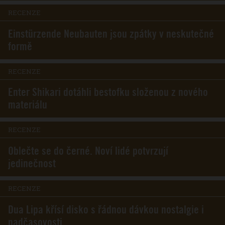
RECENZE
Einstürzende Neubauten jsou zpátky v neskutečné
formě
RECENZE
Enter Shikari dotáhli bestofku složenou z nového
materiálu
RECENZE
Oblečte se do černé. Noví lidé potvrzují
jedinečnost
RECENZE
Dua Lipa křísí disko s řádnou dávkou nostalgie i
nadčasovosti