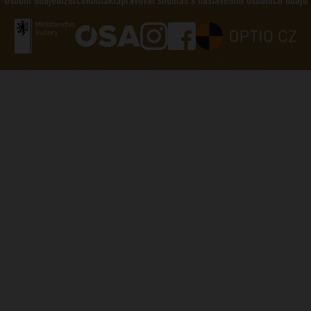
Osobní údaje
Inzerce
Kontakt
Spravovat souhlas s nastavením osobních údajů