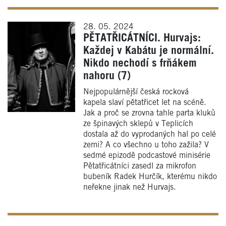
28. 05. 2024
PĚTATŘICÁTNÍCI. Hurvajs:
Každej v Kabátu je normální.
Nikdo nechodí s frňákem
nahoru (7)
Nejpopulárnější česká rocková
kapela slaví pětatřicet let na scéně.
Jak a proč se zrovna tahle parta kluků
ze špinavých sklepů v Teplicích
dostala až do vyprodaných hal po celé
zemi? A co všechno u toho zažila? V
sedmé epizodě podcastové minisérie
Pětatřicátníci zasedl za mikrofon
bubeník Radek Hurčík, kterému nikdo
neřekne jinak než Hurvajs.