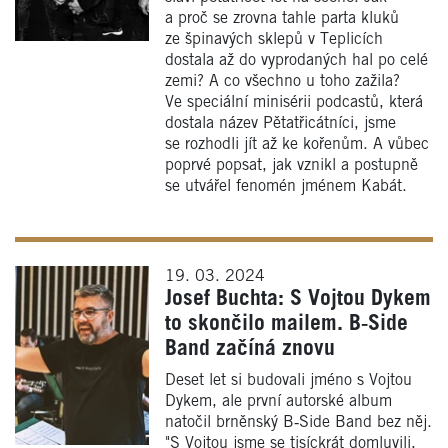
a proč se zrovna tahle parta kluků
ze špinavých sklepů v Teplicích
dostala až do vyprodaných hal po celé
zemi? A co všechno u toho zažila?
Ve speciální minisérii podcastů, která
dostala název Pětatřicátníci, jsme
se rozhodli jít až ke kořenům. A vůbec
poprvé popsat, jak vznikl a postupně
se utvářel fenomén jménem Kabát.
19. 03. 2024
Josef Buchta: S Vojtou Dykem
to skončilo mailem. B‑Side
Band začíná znovu
Deset let si budovali jméno s Vojtou
Dykem, ale první autorské album
natočil brněnský B‑Side Band bez něj.
"S Vojtou jsme se tisíckrát domluvili,