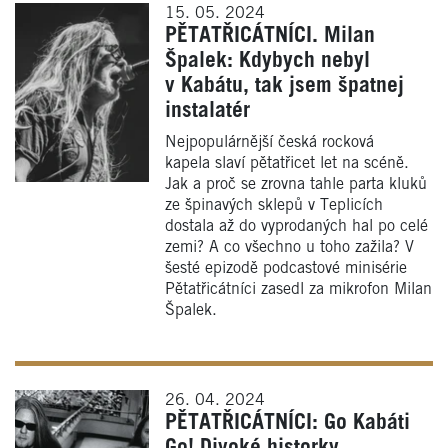
15. 05. 2024
PĚTATŘICÁTNÍCI. Milan
Špalek: Kdybych nebyl
v Kabátu, tak jsem špatnej
instalatér
Nejpopulárnější česká rocková
kapela slaví pětatřicet let na scéně.
Jak a proč se zrovna tahle parta kluků
ze špinavých sklepů v Teplicích
dostala až do vyprodaných hal po celé
zemi? A co všechno u toho zažila? V
šesté epizodě podcastové minisérie
Pětatřicátníci zasedl za mikrofon Milan
Špalek.
26. 04. 2024
PĚTATŘICÁTNÍCI: Go Kabáti