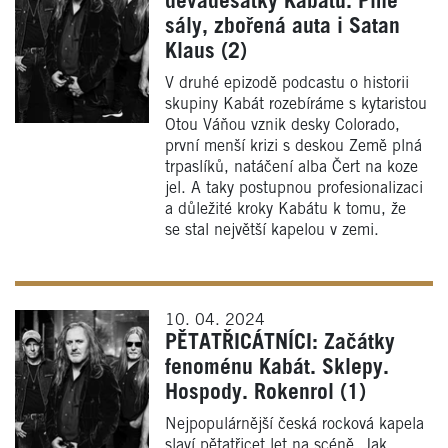
devadesátky Kabátu. Plné
sály, zbořená auta i Satan
Klaus (2)
V druhé epizodě podcastu o historii
skupiny Kabát rozebíráme s kytaristou
Otou Váňou vznik desky Colorado,
první menší krizi s deskou Země plná
trpaslíků, natáčení alba Čert na koze
jel. A taky postupnou profesionalizaci
a důležité kroky Kabátu k tomu, že
se stal největší kapelou v zemi.
10. 04. 2024
PĚTATŘICÁTNÍCI: Začátky
fenoménu Kabát. Sklepy.
Hospody. Rokenrol (1)
Nejpopulárnější česká rocková kapela
slaví pětatřicet let na scéně. Jak