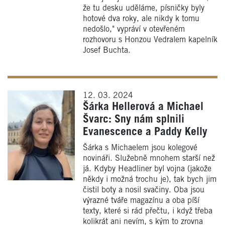
že tu desku uděláme, písničky byly
hotové dva roky, ale nikdy k tomu
nedošlo," vypráví v otevřeném
rozhovoru s Honzou Vedralem kapelník
Josef Buchta.
12. 03. 2024
Šárka Hellerová a Michael
Švarc: Sny nám splnili
Evanescence a Paddy Kelly
Šárka s Michaelem jsou kolegové
novináři. Služebně mnohem starší než
já. Kdyby Headliner byl vojna (jakože
někdy i možná trochu je), tak bych jim
čistil boty a nosil svačiny. Oba jsou
výrazné tváře magazínu a oba píší
texty, které si rád přečtu, i když třeba
kolikrát ani nevím, s kým to zrovna