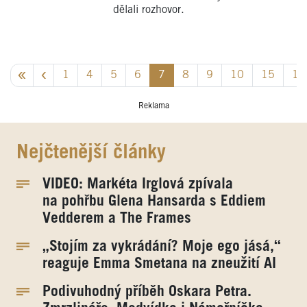
dělali rozhovor.
1
4
5
6
7
8
9
10
15
19
Reklama
Nejčtenější články
VIDEO: Markéta Irglová zpívala
na pohřbu Glena Hansarda s Eddiem
Vedderem a The Frames
„Stojím za vykrádání? Moje ego jásá,“
reaguje Emma Smetana na zneužití AI
Podivuhodný příběh Oskara Petra.