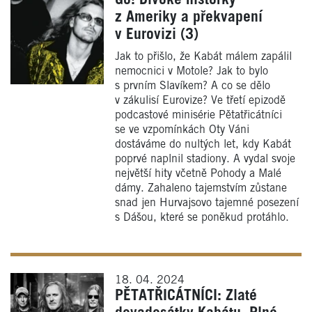
Go! Divoké historky
z Ameriky a překvapení
v Eurovizi (3)
Jak to přišlo, že Kabát málem zapálil
nemocnici v Motole? Jak to bylo
s prvním Slavíkem? A co se dělo
v zákulisí Eurovize? Ve třetí epizodě
podcastové minisérie Pětatřicátníci
se ve vzpomínkách Oty Váni
dostáváme do nultých let, kdy Kabát
poprvé naplnil stadiony. A vydal svoje
největší hity včetně Pohody a Malé
dámy. Zahaleno tajemstvím zůstane
snad jen Hurvajsovo tajemné posezení
s Dášou, které se poněkud protáhlo.
18. 04. 2024
PĚTATŘICÁTNÍCI: Zlaté