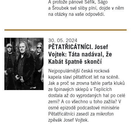
A protože pánové Šéfík, Ságo
a Šroubek své sliby plní, dojde v něm
na otázky na vaše odpovědi.
30. 05. 2024
PĚTATŘICÁTNÍCI. Josef
Vojtek: Táta nadával, že
Kabát špatně skončí
Nejpopulárnější česká rocková
kapela slaví pětatřicet let na scéně.
Jak a proč se zrovna tahle parta kluků
ze špinavých sklepů v Teplicích
dostala až do vyprodaných hal po celé
zemi? A co všechno u toho zažila? V
osmé epizodě podcastové minisérie
Pětatřicátníci zasedl za mikrofon
zpěvák Josef Vojtek.