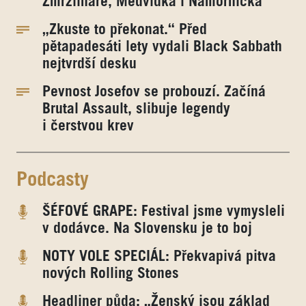
Zmrzlináře, Medvídka i Námořníčka
„Zkuste to překonat.“ Před
pětapadesáti lety vydali Black Sabbath
nejtvrdší desku
Pevnost Josefov se probouzí. Začíná
Brutal Assault, slibuje legendy
i čerstvou krev
Podcasty
ŠÉFOVÉ GRAPE: Festival jsme vymysleli
v dodávce. Na Slovensku je to boj
NOTY VOLE SPECIÁL: Překvapivá pitva
nových Rolling Stones
Headliner půda: „Ženský jsou základ