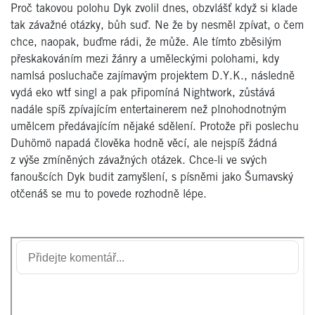
Proč takovou polohu Dyk zvolil dnes, obzvlášť když si klade
tak závažné otázky, bůh suď. Ne že by nesměl zpívat, o čem
chce, naopak, buďme rádi, že může. Ale tímto zběsilým
přeskakováním mezi žánry a uměleckými polohami, kdy
namlsá posluchače zajímavým projektem D.Y.K., následně
vydá eko wtf singl a pak připomíná Nightwork, zůstává
nadále spíš zpívajícím entertainerem než plnohodnotným
umělcem předávajícím nějaké sdělení. Protože při poslechu
Duhömö napadá člověka hodně věcí, ale nejspíš žádná
z výše zmíněných závažných otázek. Chce-li ve svých
fanoušcích Dyk budit zamyšlení, s písněmi jako Šumavský
otčenáš se mu to povede rozhodně lépe.