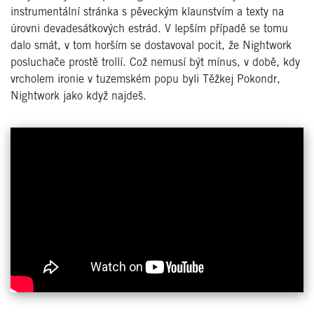
instrumentální stránka s pěveckým klaunstvím a texty na
úrovni devadesátkových estrád. V lepším případě se tomu
dalo smát, v tom horším se dostavoval pocit, že Nightwork
posluchače prostě trollí. Což nemusí být mínus, v době, kdy
vrcholem ironie v tuzemském popu byli Těžkej Pokondr,
Nightwork jako když najdeš.