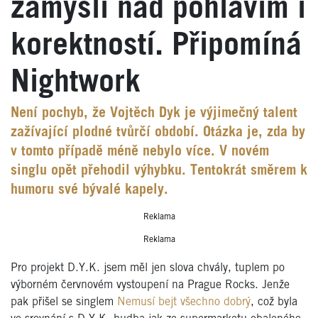
zamýšlí nad pohlavím i
korektností. Připomíná
Nightwork
Není pochyb, že Vojtěch Dyk je výjimečný talent
zažívající plodné tvůrčí období. Otázka je, zda by
v tomto případě méně nebylo více. V novém
singlu opět přehodil výhybku. Tentokrát směrem k
humoru své bývalé kapely.
Reklama
Reklama
Pro projekt D.Y.K. jsem měl jen slova chvály, tuplem po
výborném červnovém vystoupení na Prague Rocks. Jenže
pak přišel se singlem
Nemusí bejt všechno dobrý
, což byla