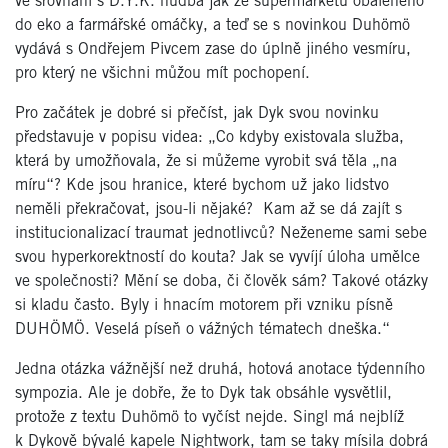
ve srovnání s D.Y.K. hudba jak ze supermarketu obaleného
do eko a farmářské omáčky, a teď se s novinkou Duhömö
vydává s Ondřejem Pivcem zase do úplně jiného vesmíru,
pro který ne všichni můžou mít pochopení.
Pro začátek je dobré si přečíst, jak Dyk svou novinku
představuje v popisu videa: „Co kdyby existovala služba,
která by umožňovala, že si můžeme vyrobit svá těla „na
míru“? Kde jsou hranice, které bychom už jako lidstvo
neměli překračovat, jsou-li nějaké? Kam až se dá zajít s
institucionalizací traumat jednotlivců? Neženeme sami sebe
svou hyperkorektností do kouta? Jak se vyvíjí úloha umělce
ve společnosti? Mění se doba, či člověk sám? Takové otázky
si kladu často. Byly i hnacím motorem při vzniku písně
DUHÖMÖ. Veselá píseň o vážných tématech dneška.“
Jedna otázka vážnější než druhá, hotová anotace týdenního
sympozia. Ale je dobře, že to Dyk tak obsáhle vysvětlil,
protože z textu Duhömö to vyčíst nejde. Singl má nejblíž
k Dykově bývalé kapele Nightwork, tam se taky mísila dobrá