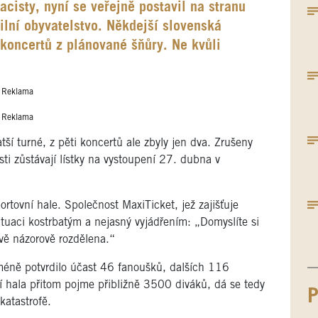
acisty, nyní se veřejně postavil na stranu
ilní obyvatelstvo. Někdejší slovenská
koncertů z plánované šňůry. Ne kvůli
Reklama
Reklama
í turné, z pěti koncertů ale zbyly jen dva. Zrušeny
sti zůstávají lístky na vystoupení 27. dubna v
rtovní hale. Společnost MaxiTicket, jež zajišťuje
ituaci kostrbatým a nejasný vyjádřením: „Domyslíte si
avě názorově rozdělena.“
éně potvrdilo účast 46 fanoušků, dalších 116
ní hala přitom pojme přibližně 3500 diváků, dá se tedy
P
katastrofě.