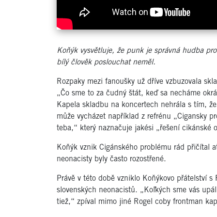
Koňýk vysvětluje, že punk je správná hudba pro 
bílý člověk poslouchat neměl.
Rozpaky mezi fanoušky už dříve vzbuzovala skla
„Čo sme to za čudný štát, keď sa necháme okráda
Kapela skladbu na koncertech nehrála s tím, ž
může vycházet například z refrénu „Cigansky pro
teba,“ který naznačuje jakési „řešení cikánské 
Koňýk vznik Cigánského problému rád přičítal a
neonacisty byly často rozostřené.
Právě v této době vzniklo Koňýkovo přátelství s 
slovenských neonacistů. „Koľkých sme vás upálili
tiež,“ zpíval mimo jiné Rogel coby frontman k