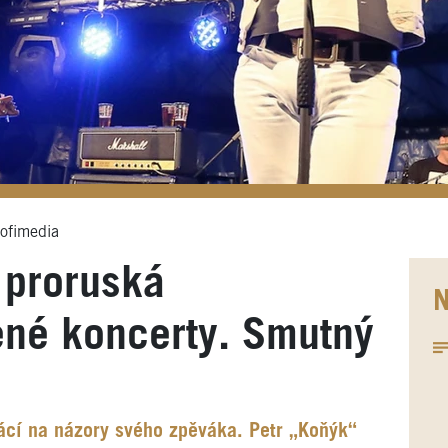
ofimedia
 proruská
N
ené koncerty. Smutný
cí na názory svého zpěváka. Petr „Koňýk“