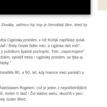
Slováky, zatímco hip hop je černošský žánr, který by
dba Cigánsky problém, v níž Koňýk například zpívá:
ť / Biely človek ťažko robí, a cigánka deti rodí“.
e ji publikum špatně pochopilo. Toto „nepochopení“
blém, vyriešiť treba / cigánsky problém, sa týka aj
otázky.“
tmosféře 80. a 90. let, kdy hranice mezi pankáči a
Rastislavem Rogelem, což je jeden z nejviditelnějších
, milión či šesť / Žid vládne svetu, skončíš v peci
apely Juden Mord.