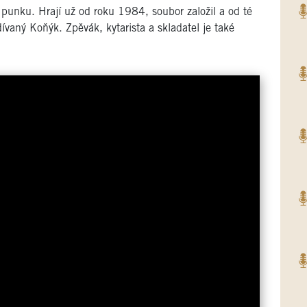
 punku. Hrají už od roku 1984, soubor založil a od té
ívaný Koňýk. Zpěvák, kytarista a skladatel je také