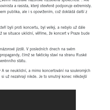
velmi nezdravě názorově rozdělená společnost“. Ale
ovinista a rasista, který otevřeně podporuje extremisty.
em publika, ale i s opovržením, což dokládá další z
teří byli proti koncertu, byl velký, a nebylo už dále
 se situace uklidní, věříme, že koncert v Praze bude
 názorové jízdě. V posledních dnech na svém
 propagandy, čímž se fakticky staví na stranu Ruské
verénního státu.
y A se neuklidní, a mimo koncertování na soukromých
 si už nezahrají nikde. Je to smutný konec někdejší