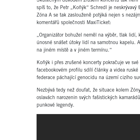
Skutečným důvodem zrušení koncertů tak není „
spíš to, že Petr „Koňýk“ Schredl je neskrývavý š
Zóna A se tak zaslouženě potýká nejen s nezájm
komentářů společnosti MaxiTicket:
„Organizátor bohužel neměl na výběr, tlak lidí, k
únosné snášet útoky lidí na samotnou kapelu. Až
na jiném místě a v jiném termínu.“
Koňýk i přes zrušené koncerty pokračuje ve své
facebookovém profilu sdílí články a videa ruské
federace páchající genocidu na území cizího su
Nezbývá tedy než doufat, že situace kolem Zón
oslavách narozenin svých fašistických kamarádů
punkové legendy.