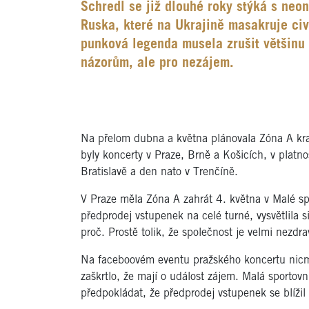
Schredl se již dlouhé roky stýká s neon
Ruska, které na Ukrajině masakruje civ
punková legenda musela zrušit většinu 
názorům, ale pro nezájem.
Na přelom dubna a května plánovala Zóna A kratš
byly koncerty v Praze, Brně a Košicích, v platno
Bratislavě a den nato v Trenčíně.
V Praze měla Zóna A zahrát 4. května v Malé spo
předprodej vstupenek na celé turné, vysvětlila s
proč. Prostě tolik, že společnost je velmi nezdr
Na faceboovém eventu pražského koncertu nicm
zaškrtlo, že mají o událost zájem. Malá sportov
předpokládat, že předprodej vstupenek se blížil 