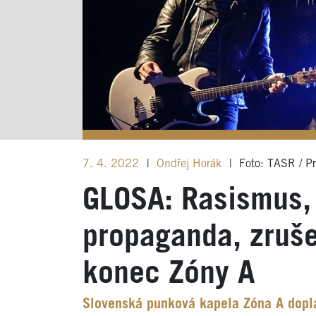
7. 4. 2022
|
Ondřej Horák
|
Foto: TASR / Pr
GLOSA: Rasismus,
propaganda, zruš
konec Zóny A
Slovenská punková kapela Zóna A doplá