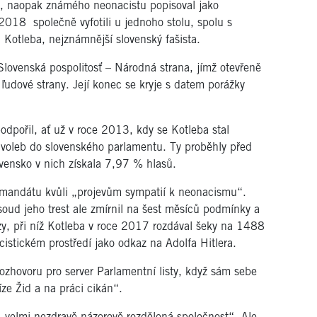
l, naopak známého neonacistu popisoval jako
2018 společně vyfotili u jednoho stolu, spolu s
n Kotleba, nejznámnější slovenský fašista.
Slovenská pospolitosť – Národná strana, jímž otevřeně
ľudové strany. Její konec se kryje s datem porážky
odpořil, ať už v roce 2013, kdy se Kotleba stal
oleb do slovenského parlamentu. Ty proběhly před
vensko v nich získala 7,97 % hlasů.
 mandátu kvůli „projevům sympatií k neonacismu“.
 soud jeho trest ale zmírnil na šest měsíců podmínky a
uzy, při níž Kotleba v roce 2017 rozdával šeky na 1488
cistickém prostředí jako odkaz na Adolfa Hitlera.
rozhovoru pro server Parlamentní listy, když sám sebe
ze Žid a na práci cikán“.