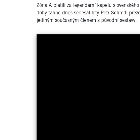
Zóna A platili za legendární kapelu slovenského
doby táhne dnes šedesátiletý Petr Schredl přezd
jediným současným členem z původní sestavy.