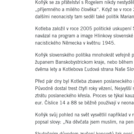
Koňýk se za přátelství s Rogelem nikdy nestydě
„příjemného a milého člověka“. Když se v roce 
dalšími neonacisty tam seděl také politik Maria
Kotleba založil v roce 2005 politické uskupení 
navázal na program a image Hlinkovy slovenské 
nacistického Německa v květnu 1945.
Koňýk slovenského politika mnohokrát veřejně p
županem Banskobystrickom kraje, nebo během v
dvěma lety a Kotlebova Ľudová strana Naše Slo
Před pár dny byl Kotleba zbaven poslaneckého
Původně dostal trest čtyři roky vězení, Nejvyšší
ztrátu poslaneckého křesla. Proces se týkal ka
eur. Číslice 14 a 88 se běžně používají v neona
Koňýk svůj pohled na svět vysvětlil například v 
popsal slovy: „Na děvčata jsem muslim, na pení