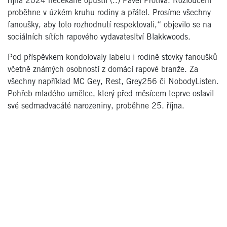
října 2024 nečekaně opustil (..) Pavel Protiva. Rozloučení
proběhne v úzkém kruhu rodiny a přátel. Prosíme všechny
fanoušky, aby toto rozhodnutí respektovali,“ objevilo se na
sociálních sítích rapového vydavatesltví Blakkwoods.
Pod příspěvkem kondolovaly labelu i rodině stovky fanoušků
včetně známých osobností z domácí rapové branže. Za
všechny například MC Gey, Rest, Grey256 či NobodyListen.
Pohřeb mladého umělce, který před měsícem teprve oslavil
své sedmadvacáté narozeniny, proběhne 25. října.