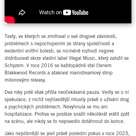
Texty, ve kterých se zmiňoval o své drogové závislosti,
problémech s nepochopením ze strany společnosti a
evidentní vnitřní bolesti, se nicméně rozhodl nejprve
distribuovat skrze vlastní label Illegal Music, který založil se
Schyzem. V roce 2016 se každopádně stal členem
Blakkwood Records a atakoval mainstreamový strop
milionovými releasy.
Dva roky poté však přišla neočekávaná pauza. Vedly se o ní
spekulace, z nichž nejhlasitější mluvily právě o užívání drog
a psychických problémech. Nevyhnula se mu ani
hospitalizace. Protiva se posléze snažil několikrát vrátit zpět
na scénu, ale nikdy se to nepovedlo dotáhnout do konce.
Jako nejslibnější se jevil právě poslední pokus v roce 2023,