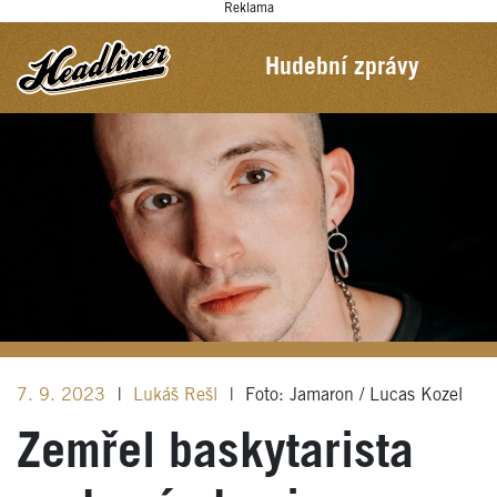
Reklama
Hudební zprávy
7. 9. 2023
|
Lukáš Rešl
|
Foto: Jamaron / Lucas Kozel
Zemřel baskytarista