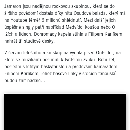
Jamaron jsou nadějnou rockovou skupinou, která se do
širšího povědomí dostala díky hitu Osudová balada, který má
na Youtube téměř 6 milionů shlédnutí. Mezi další jejich
úspěšné singly patří například Medvídci koušou nebo O
lžích a lidech. Dohromady kapela stihla s Filipem Karlíkem
nahrát tři studiové desky.
V červnu letošního roku skupina vydala píseň Outsider, na
které se muzikanti posunuli k tvrdšímu zvuku. Bohužel,
poslední s letitým baskytaristou a především kamarádem
Filipem Karlíkem, jehož basové linky v srdcích fanoušků
budou znít nadále…