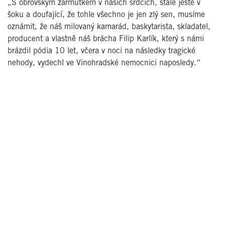
„S obrovským zármutkem v našich srdcích, stále ještě v
šoku a doufající, že tohle všechno je jen zlý sen, musíme
oznámit, že náš milovaný kamarád, baskytarista, skladatel,
producent a vlastně náš brácha Filip Karlík, který s námi
brázdil pódia 10 let, včera v noci na následky tragické
nehody, vydechl ve Vinohradské nemocnici naposledy.“