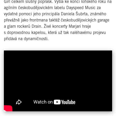
Girl celkem slušný poprask. Vyšla ke konci loňského roku na
agilním českobudějovickém labelu Dayspeed Music za
vydatné pomoci jeho principála Daniela Šubrta, známého
převážně jako frontmana taktéž českobudějovických garage
a glam rockerů Drain. Živé koncerty Marjari hraje
s doprovodnou kapelou, která už tak naléhavému projevu
přidává na dynamičnosti.