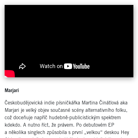
Marjari
Českobudějovická indie písničkářka Martina Činátlová aka
Marjari je velký objev současné scény alternativního folku,
což doceňuje napříč hudebně-publicistickým spektrem
kdekdo. A nutno říct, že právem. Po debutovém EP
a několika singlech způsobila s první „velkou“ deskou Hey