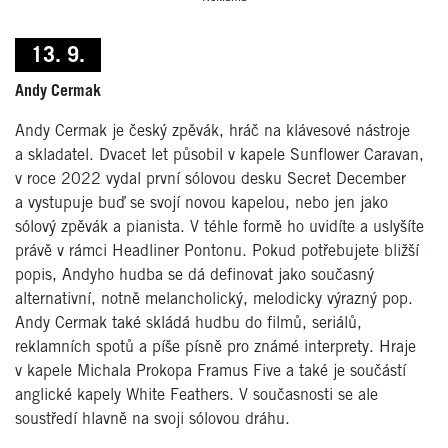
13. 9.
Andy Cermak
Andy Cermak je český zpěvák, hráč na klávesové nástroje
a skladatel. Dvacet let působil v kapele Sunflower Caravan,
v roce 2022 vydal první sólovou desku Secret December
a vystupuje buď se svojí novou kapelou, nebo jen jako
sólový zpěvák a pianista. V téhle formě ho uvidíte a uslyšíte
právě v rámci Headliner Pontonu. Pokud potřebujete bližší
popis, Andyho hudba se dá definovat jako současný
alternativní, notně melancholický, melodicky výrazný pop.
Andy Cermak také skládá hudbu do filmů, seriálů,
reklamních spotů a píše písně pro známé interprety. Hraje
v kapele Michala Prokopa Framus Five a také je součástí
anglické kapely White Feathers. V současnosti se ale
soustředí hlavně na svoji sólovou dráhu.