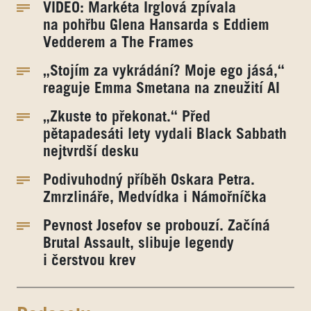
VIDEO: Markéta Irglová zpívala
na pohřbu Glena Hansarda s Eddiem
Vedderem a The Frames
„Stojím za vykrádání? Moje ego jásá,“
reaguje Emma Smetana na zneužití AI
„Zkuste to překonat.“ Před
pětapadesáti lety vydali Black Sabbath
nejtvrdší desku
Podivuhodný příběh Oskara Petra.
Zmrzlináře, Medvídka i Námořníčka
Pevnost Josefov se probouzí. Začíná
Brutal Assault, slibuje legendy
i čerstvou krev